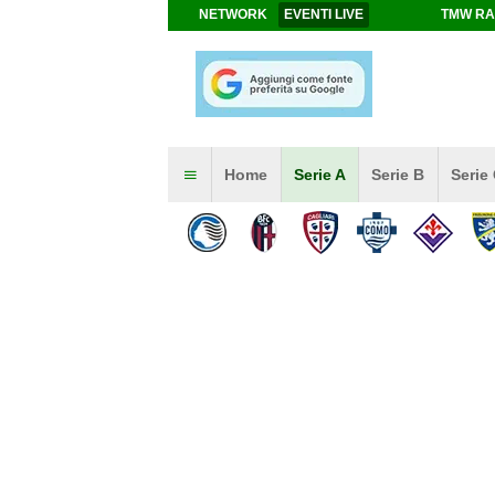
NETWORK
EVENTI LIVE
TMW RA
Home
Serie A
Serie B
Serie