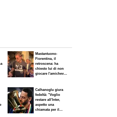
Mastantuono-
Fiorentina, il
retroscena: ha
chiesto lui di non
giocare l'amichevole
di sabato
Calhanoglu giura
fedeltà: "Voglio
restare all'Inter,
e
aspetto una
chiamata per il
rinnovo"