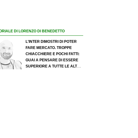
ORIALE DI LORENZO DI BENEDETTO
L'INTER DIMOSTRI DI POTER
FARE MERCATO. TROPPE
CHIACCHIERE E POCHI FATTI:
GUAI A PENSARE DI ESSERE
SUPERIORE A TUTTE LE ALTRE
A PRESCINDERE. JUVE, IL
PORTIERE PUÒ DIVENTARE UN
"PROBLEMA". MILAN-LEAO,
SERVE UNA DECISIONE NETTA