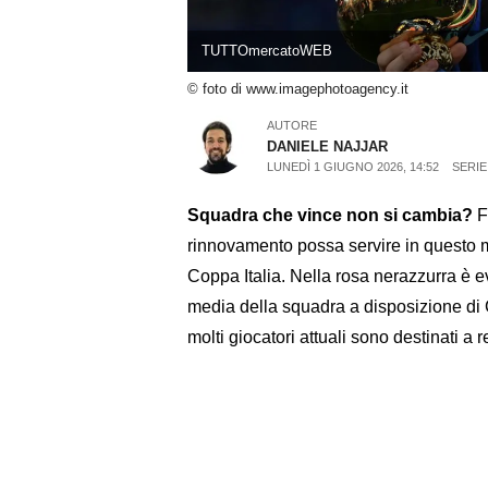
TUTTOmercatoWEB
© foto di www.imagephotoagency.it
AUTORE
DANIELE NAJJAR
LUNEDÌ 1 GIUGNO 2026, 14:52
SERIE
Squadra che vince non si cambia?
Fo
rinnovamento possa servire in questo 
Coppa Italia. Nella rosa nerazzurra è e
media della squadra a disposizione di 
molti giocatori attuali sono destinati a r