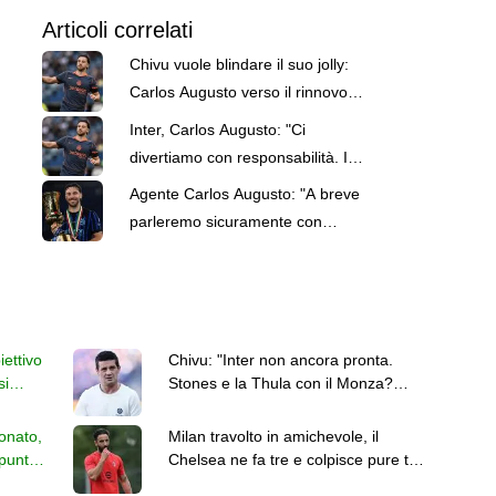
Articoli correlati
Chivu vuole blindare il suo jolly:
Carlos Augusto verso il rinnovo
con l'Inter, i dettagli
Inter, Carlos Augusto: "Ci
divertiamo con responsabilità. I
giovani possono aiutarci molto"
Agente Carlos Augusto: "A breve
parleremo sicuramente con
l'Inter del rinnovo"
iettivo
Chivu: "Inter non ancora pronta.
si
Stones e la Thula con il Monza?
nato
Avrò tempo per vederli"
onato,
Milan travolto in amichevole, il
spunti
Chelsea ne fa tre e colpisce pure tre
pali. Primo ko per Amorim