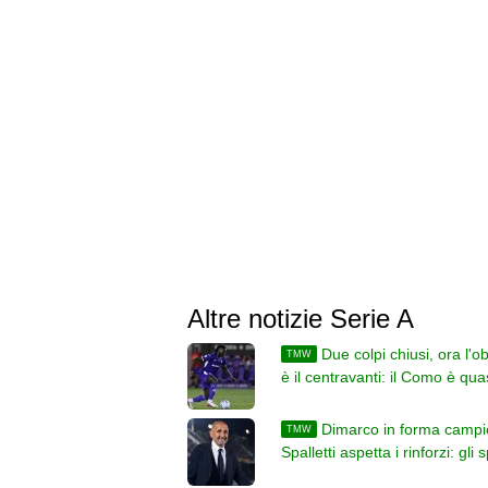
Altre notizie Serie A
Due colpi chiusi, ora l'ob
TMW
è il centravanti: il Como è qua
pronto per l'inizio del campio
Dimarco in forma campi
TMW
Spalletti aspetta i rinforzi: gli 
dopo Juventus-Inter