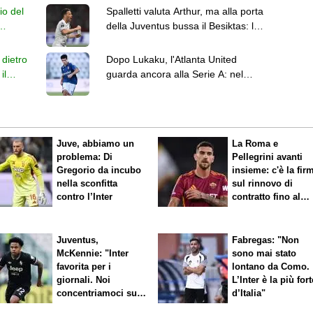
io del
Spalletti valuta Arthur, ma alla porta
della Juventus bussa il Besiktas: lo
vuole Italiano
dietro
Dopo Lukaku, l'Atlanta United
il
guarda ancora alla Serie A: nel
mirino c'è Morata del Como
Juve, abbiamo un
La Roma e
problema: Di
Pellegrini avanti
Gregorio da incubo
insieme: c'è la firma
nella sconfitta
sul rinnovo di
contro l’Inter
contratto fino al
2027
Juventus,
Fabregas: "Non
McKennie: "Inter
sono mai stato
favorita per i
lontano da Como.
giornali. Noi
L’Inter è la più fort
concentriamoci sul
d’Italia"
nostro gioco"