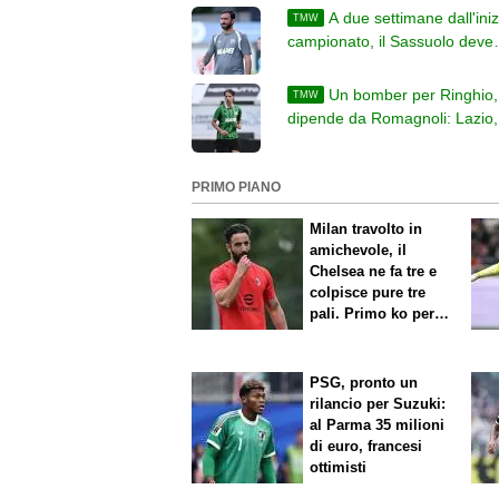
A due settimane dall'iniz
TMW
campionato, il Sassuolo deve
acquistare la difesa titolare
Un bomber per Ringhio, 
TMW
dipende da Romagnoli: Lazio, 
punto in vista del via
PRIMO PIANO
Milan travolto in
amichevole, il
Chelsea ne fa tre e
colpisce pure tre
pali. Primo ko per
Amorim
PSG, pronto un
rilancio per Suzuki:
al Parma 35 milioni
di euro, francesi
ottimisti