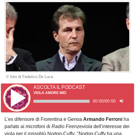
© foto di Federico De Luca
ASCOLTA IL PODCAST
VIOLA AMORE MIO
00:00
/
00:00
L'ex difensore di Fiorentina e Genoa
Armando Ferroni
ha
parlato ai microfoni di
Radio Firenzeviola
dell'interesse dei
viola per il rossoblù Norton-Cuffy: "Norton-Cuffy ha una