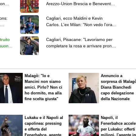
con
Arezzo-Union Brescia e Benevento-
Ravenna
ons:
Cagliari, ecco Maldini e Kevin
Carlos. L'ex Milan: "Non vedo l'ora
di iniziare questa avventura"
truito
Cagliari, Pisacane: "Lavoriamo per
 suon
completare la rosa e arrivare pronti
ai primi impegni"
Malagò: "Io e
Annuncio a
Mancini non siamo
sorpresa di Malag
amici. Pirlo? Non ci
Diana Bianchedi
ho dormito, ma alla
capo delegazione
fine scelta giusta"
della Nazionale
Lukaku e il Napoli al
Napoli, il
capolinea: pressing
Fenerbahce accele
e offerta del
per Lukaku: offerti
Fenerbahce, agente
milioni, l'agente i