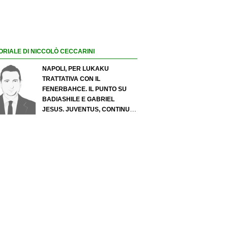
ORIALE DI NICCOLÒ CECCARINI
NAPOLI, PER LUKAKU
TRATTATIVA CON IL
FENERBAHCE. IL PUNTO SU
BADIASHILE E GABRIEL
JESUS. JUVENTUS, CONTINUA
IL PRESSING SU LUKUMI E IN
ATTACCO SI INSISTE PER
ZIRKZEE. PER SUZUKI
OFFERTA DA 35 MILIONI DEL
PSG