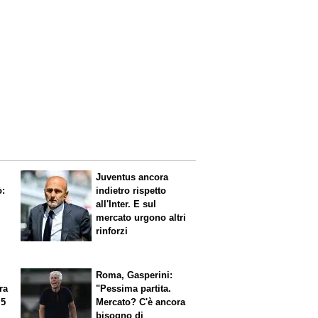
Juventus ancora
ò:
indietro rispetto
all'Inter. E sul
mercato urgono altri
rinforzi
Roma, Gasperini:
ra
"Pessima partita.
 5
Mercato? C'è ancora
n
bisogno di