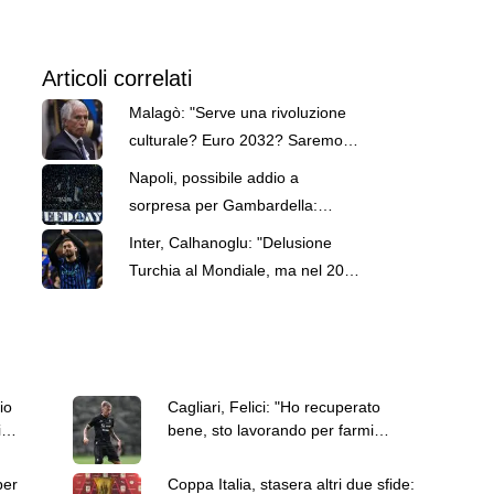
Articoli correlati
Malagò: "Serve una rivoluzione
culturale? Euro 2032? Saremo
pronti"
Napoli, possibile addio a
sorpresa per Gambardella:
trattativa avanzata con l'Avellino
Inter, Calhanoglu: "Delusione
Turchia al Mondiale, ma nel 2030
ci riproveremo"
io
Cagliari, Felici: "Ho recuperato
i
bene, sto lavorando per farmi
trovare al 100%"
per
Coppa Italia, stasera altri due sfide: