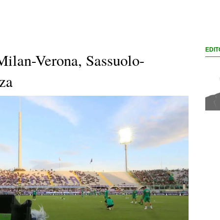
EDIT
 Milan-Verona, Sassuolo-
za