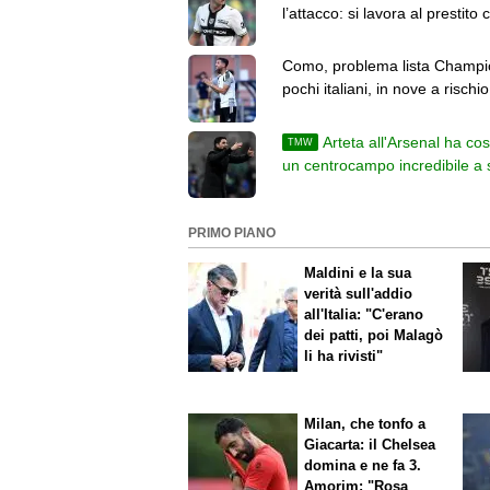
l’attacco: si lavora al prestito 
obbligo
Como, problema lista Champi
pochi italiani, in nove a rischio
esclusione
Arteta all'Arsenal ha cos
TMW
un centrocampo incredibile a
di milioni e scoperte
PRIMO PIANO
Maldini e la sua
verità sull'addio
all'Italia: "C'erano
dei patti, poi Malagò
li ha rivisti"
Milan, che tonfo a
Giacarta: il Chelsea
domina e ne fa 3.
Amorim: "Rosa