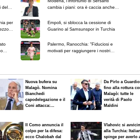
Modena, l'infortunio di Sersanti
i del
cambia i piani: ora è caccia anche a
un mediano
nia per
Empoli, si sblocca la cessione di
mezzo
Guarino al Samsunspor in Turchia
ato
Palermo, Ranocchia: "Fiduciosi e
no
motivati per raggiungere i nostri
obiettivi"
Nuova bufera su
Da Pirlo a Guardio
Malagò. Nomina
fino alla rottura c
Bianchedi
Malagò: tutte le
capodelegazione e il
verità di Paolo
Coni attacca:
Maldini
"Incompatibile"
Il Como annuncia il
Vlahovic si avvici
colpo per la difesa:
alla Turchia: Italia
ecco Chalobah dal
spinge per averlo 