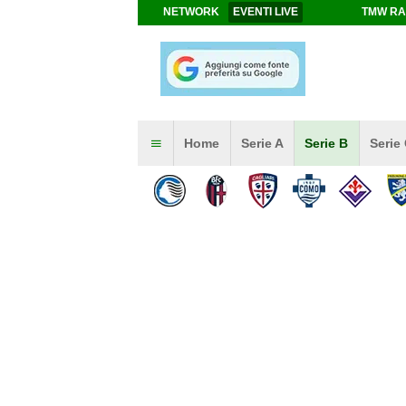
NETWORK
EVENTI LIVE
TMW RA
Home
Serie A
Serie B
Serie