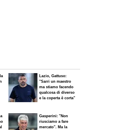
la
Lazio, Gattuso:
on
"Sarri un maestro
ma stiamo facendo
qualcosa di diverso
e la coperta è corta"
na
Gasperini: "Non
no
riusciamo a fare
al
mercato". Ma la