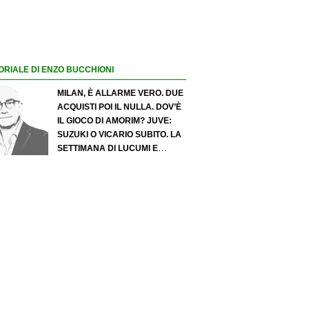
ORIALE DI ENZO BUCCHIONI
MILAN, È ALLARME VERO. DUE
ACQUISTI POI IL NULLA. DOV’È
IL GIOCO DI AMORIM? JUVE:
SUZUKI O VICARIO SUBITO. LA
SETTIMANA DI LUCUMI E
ZIRKZEE. INTER, OTTANTA
MILIONI PER PIO ESPOSITO.
PRONTO JONES. NAPOLI,
GABRIEL JESUS AL POSTO DI
LUKAKU