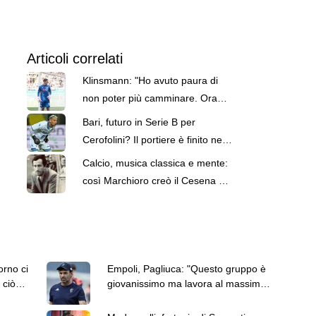
Articoli correlati
Klinsmann: "Ho avuto paura di
non poter più camminare. Ora
torno al Cesena"
Bari, futuro in Serie B per
Cerofolini? Il portiere è finito nel
mirino del Cesena
Calcio, musica classica e mente:
così Marchioro creò il Cesena dei
Miracoli
orno ci
Empoli, Pagliuca: "Questo gruppo è
 ciò
giovanissimo ma lavora al massimo.
Contento di tutto ciò"