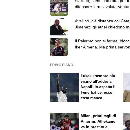
Avellino, cambio di rotta per il
difensore: ora si valuta Ventur
Venezia
Avellino, c'è distanza col Cata
Jimenez: gli etnei chiedono 
milione
Il Palermo non si ferma: blocc
Iker Almena. Ma prima servo
delle uscite
PRIMO PIANO
Lukaku sempre più
vicino all'addio al
Napoli: lo aspetta il
Fenerbahce, ecco
cosa manca
Milan, primi tagli di
Amorim: Athekame
va in prestito al