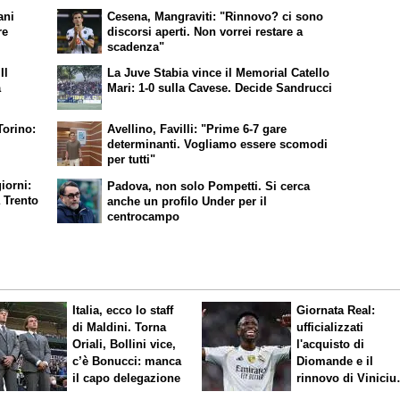
ani
Cesena, Mangraviti: "Rinnovo? ci sono
re
discorsi aperti. Non vorrei restare a
scadenza"
Il
La Juve Stabia vince il Memorial Catello
a
Mari: 1-0 sulla Cavese. Decide Sandrucci
Torino:
Avellino, Favilli: "Prime 6-7 gare
determinanti. Vogliamo essere scomodi
per tutti"
iorni:
Padova, non solo Pompetti. Si cerca
a Trento
anche un profilo Under per il
centrocampo
Italia, ecco lo staff
Giornata Real:
di Maldini. Torna
ufficializzati
Oriali, Bollini vice,
l'acquisto di
c’è Bonucci: manca
Diomande e il
il capo delegazione
rinnovo di Viniciu
Sfuma Rodri