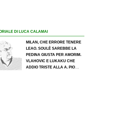
ORIALE DI LUCA CALAMAI
MILAN, CHE ERRORE TENERE
LEAO. SOULÈ SAREBBE LA
PEDINA GIUSTA PER AMORIM.
VLAHOVIC E LUKAKU CHE
ADDIO TRISTE ALLA A. PIO
ESPOSITO PUÒ SPOSTARE IL
VALORE DELL’INTER. COSA
CHIEDO A ZOLA