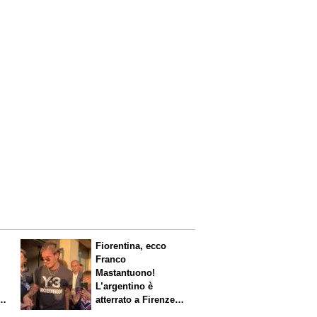
Fiorentina, ecco
Franco
Mastantuono!
L’argentino è
s.
atterrato a Firenze,
entusiasmo viola