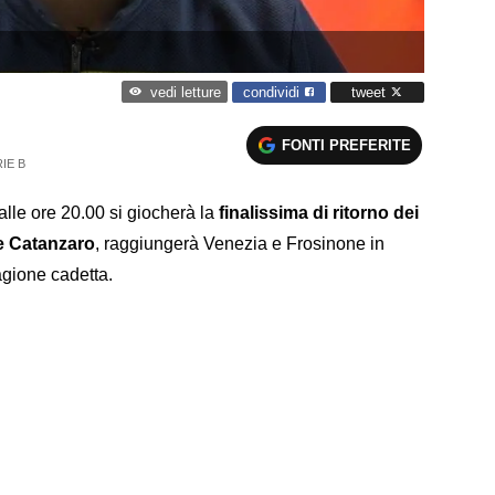
condividi
tweet
vedi letture
FONTI PREFERITE
IE B
lle ore 20.00 si giocherà la
finalissima di ritorno dei
 e Catanzaro
, raggiungerà Venezia e Frosinone in
agione cadetta.