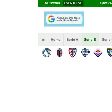
NETWORK
EVENTI LIVE
TMW RA
Home
Serie A
Serie B
Serie