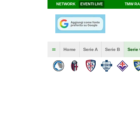
NETWORK
EVENTI LIVE
TMW RA
Home
Serie A
Serie B
Serie