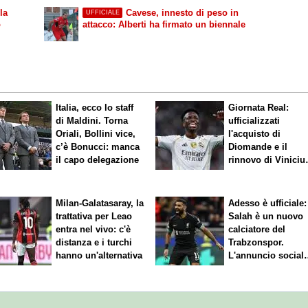
la
Cavese, innesto di peso in
UFFICIALE
o
attacco: Alberti ha firmato un biennale
Italia, ecco lo staff
Giornata Real:
di Maldini. Torna
ufficializzati
Oriali, Bollini vice,
l'acquisto di
c’è Bonucci: manca
Diomande e il
il capo delegazione
rinnovo di Viniciu
Sfuma Rodri
Milan-Galatasaray, la
Adesso è ufficiale:
trattativa per Leao
Salah è un nuovo
entra nel vivo: c'è
calciatore del
distanza e i turchi
Trabzonspor.
hanno un'alternativa
L'annuncio social
del club