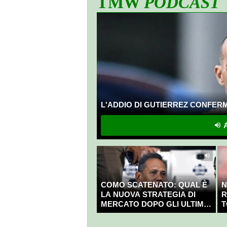
TMW
PODCAST
L'ADDIO DI GUTIERREZ CONFERMA
A
COMO SCATENATO: QUAL È
N
LA NUOVA STRATEGIA DI
R
MERCATO DOPO GLI ULTIMI
T
COLPI?
C