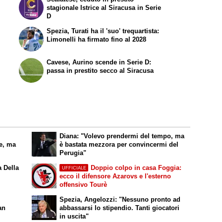
stagionale Istrice al Siracusa in Serie
D
Spezia, Turati ha il 'suo' trequartista:
Limonelli ha firmato fino al 2028
Cavese, Aurino scende in Serie D:
passa in prestito secco al Siracusa
Diana: "Volevo prendermi del tempo, ma
le, ma
è bastata mezzora per convincermi del
Perugia"
a Della
Doppio colpo in casa Foggia:
UFFICIALE
ecco il difensore Azarovs e l'esterno
offensivo Tourè
Spezia, Angelozzi: "Nessuno pronto ad
an
abbassarsi lo stipendio. Tanti giocatori
in uscita"