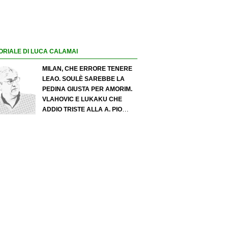
ORIALE DI LUCA CALAMAI
MILAN, CHE ERRORE TENERE
LEAO. SOULÈ SAREBBE LA
PEDINA GIUSTA PER AMORIM.
VLAHOVIC E LUKAKU CHE
ADDIO TRISTE ALLA A. PIO
ESPOSITO PUÒ SPOSTARE IL
VALORE DELL’INTER. COSA
CHIEDO A ZOLA