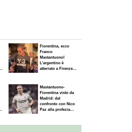
Fiorentina, ecco
Franco
Mastantuono!
L’argentino è
s.
atterrato a Firenze,
entusiasmo viola
Mastantuono-
Fiorentina visto da
Madrid: dal
confronto con Nico
Paz alla profezia
sulla Serie A