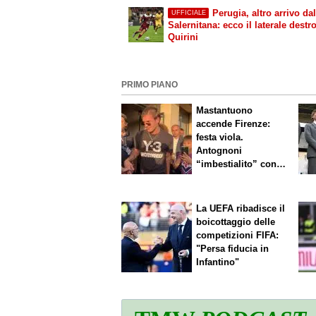
Perugia, altro arrivo dal
UFFICIALE
Salernitana: ecco il laterale destr
Quirini
PRIMO PIANO
Mastantuono
accende Firenze:
festa viola.
Antognoni
“imbestialito” con
Commisso
La UEFA ribadisce il
boicottaggio delle
competizioni FIFA:
"Persa fiducia in
Infantino"