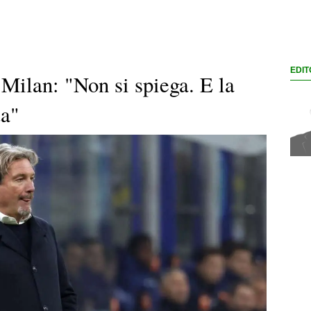
EDIT
l Milan: "Non si spiega. E la
ta"