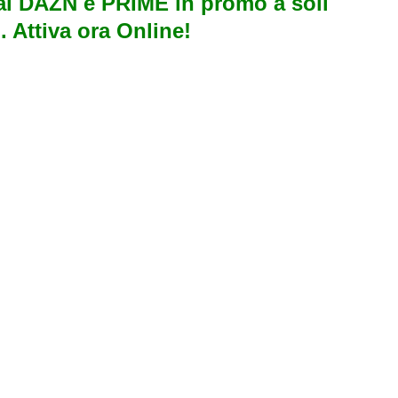
i DAZN e PRIME in promo a soli
. Attiva ora Online!