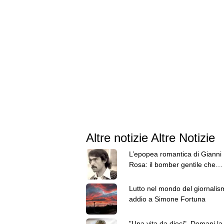
Altre notizie Altre Notizie
L’epopea romantica di Gianni
Rosa: il bomber gentile che
infiammò la provincia
Lutto nel mondo del giornalis
addio a Simone Fortuna
"Una vita da dieci". Domani la