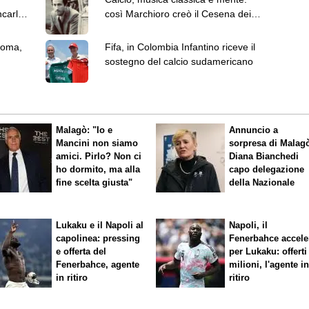
ncarlo
così Marchioro creò il Cesena dei
Miracoli
Roma,
Fifa, in Colombia Infantino riceve il
sostegno del calcio sudamericano
Malagò: "Io e
Annuncio a
Mancini non siamo
sorpresa di Malag
amici. Pirlo? Non ci
Diana Bianchedi
ho dormito, ma alla
capo delegazione
fine scelta giusta"
della Nazionale
Lukaku e il Napoli al
Napoli, il
capolinea: pressing
Fenerbahce accele
e offerta del
per Lukaku: offerti
Fenerbahce, agente
milioni, l'agente i
in ritiro
ritiro