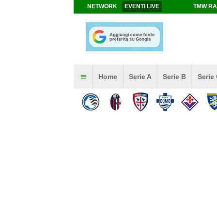
NETWORK
EVENTI LIVE
TMW RA
Home
Serie A
Serie B
Serie