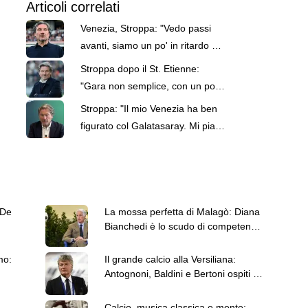
Articoli correlati
Venezia, Stroppa: "Vedo passi
avanti, siamo un po' in ritardo per
certi aspetti"
Stroppa dopo il St. Etienne:
"Gara non semplice, con un po’
di nervosismo e provocazioni"
Stroppa: "Il mio Venezia ha ben
figurato col Galatasaray. Mi piace
la mentalità che vedo"
 De
La mossa perfetta di Malagò: Diana
Bianchedi è lo scudo di competenza
che serviva
mo:
Il grande calcio alla Versiliana:
Antognoni, Baldini e Bertoni ospiti il
9 agosto
Calcio, musica classica e mente: