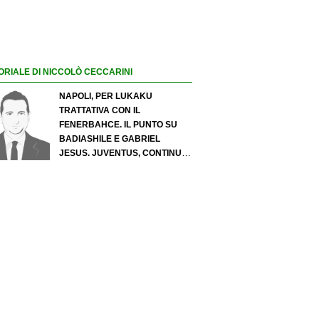
ORIALE DI NICCOLÒ CECCARINI
NAPOLI, PER LUKAKU
TRATTATIVA CON IL
FENERBAHCE. IL PUNTO SU
BADIASHILE E GABRIEL
JESUS. JUVENTUS, CONTINUA
IL PRESSING SU LUKUMI E IN
ATTACCO SI INSISTE PER
ZIRKZEE. PER SUZUKI
OFFERTA DA 35 MILIONI DEL
PSG