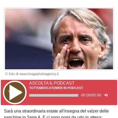
© foto di www.imagephotoagency.it
ASCOLTA IL PODCAST
TUTTOMERCATOWEB IN PODCAST
00:00
/
00:00
Sarà una straordinaria estate all'insegna del valzer delle
panchine in Serie A. E ci sono nomi da urlo in attesa: