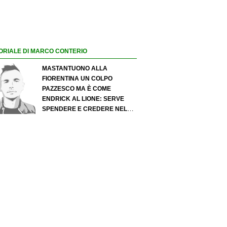
ORIALE DI MARCO CONTERIO
MASTANTUONO ALLA
FIORENTINA UN COLPO
PAZZESCO MA È COME
ENDRICK AL LIONE: SERVE
SPENDERE E CREDERE NELLO
SCOUTING PER I MIGLIORI
TALENTI. GIOVANI ITALIANI:
ATTENZIONE PERCHÉ
QUALCOSA STA CAMBIANDO
DAVVERO