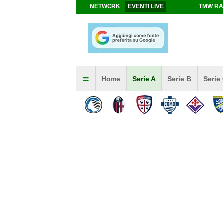
NETWORK
EVENTI LIVE
TMW RA
Home
Serie A
Serie B
Serie