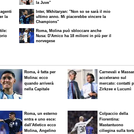
la Juve"
 agenti
Inter, Mkhitaryan: "Non so se sarà il mio
er la
ultimo anno. Mi piacerebbe vincere la
Champions"
tile:
Roma, Molina può
sbloccare
anche
orio
Nusa: D'Amico ha 18 milioni in più per il
norvegese
Roma, è fatta per
Carnevali e Massa
Molina: ecco
accelerano sul
quando arriverà
mercato: contatti 
nella Capitale
Zirkzee e Lucumì
Roma, un esterno
Colpaccio della
entra e uno esce:
Fiorentina:
dall'Atletico ecco
Mastantuono
Molina, Angelino
ciliegina sulla tort