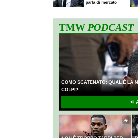
parla di mercato
TMW
PODCAST
COMO SCATENATO: QUAL È LA N
COLPI?
A