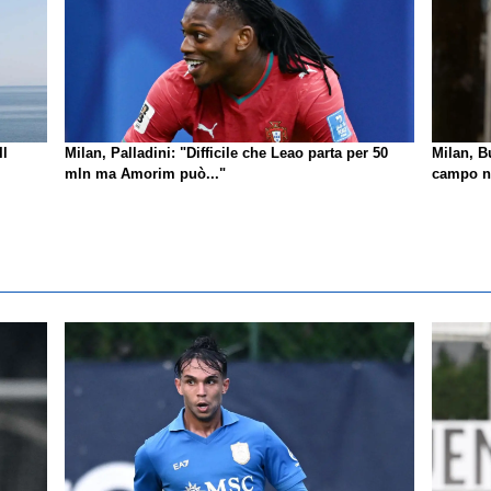
Il
Milan, Palladini: "Difficile che Leao parta per 50
Milan, B
mln ma Amorim può..."
campo no