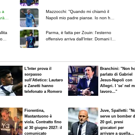
nonostante i contatti odierni
a a
Mazzocchi: "Quando mi chiamò il
arà
Napoli mio padre pianse. Io non ho
realizzato subito"
llita
Parma, è fatta per Zouin: l'esterno
io
offensivo arriva dall'Inter. Domani le
visite mediche
L'Inter prova il
Branchini: "Non h
sorpasso
parlato di Gabriel
sull'Atletico: Lautaro
Jesus-Napoli con
e Zanetti hanno
Allegri. I 'se' nel 
telefonato a Romero
lavoro..."
Fiorentina,
Juve, Spalletti: "N
Mastantuono è
serve un bomber 
viola. Contratto fino
20 gol, presi
al 30 giugno 2027: il
giocatori per
comunicato
arrivare a quella