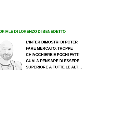
ORIALE DI LORENZO DI BENEDETTO
L'INTER DIMOSTRI DI POTER
FARE MERCATO. TROPPE
CHIACCHIERE E POCHI FATTI:
GUAI A PENSARE DI ESSERE
SUPERIORE A TUTTE LE ALTRE
A PRESCINDERE. JUVE, IL
PORTIERE PUÒ DIVENTARE UN
"PROBLEMA". MILAN-LEAO,
SERVE UNA DECISIONE NETTA