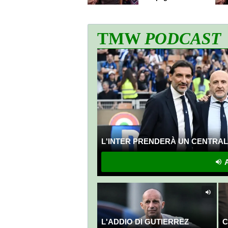
60% dello stipendio
TMW
PODCAST
L'INTER PRENDERÀ UN CENTRALE
A
L'ADDIO DI GUTIERREZ
C