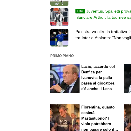
sono migliorato"
Juventus, Spalletti prov
TMW
rilanciare Arthur: la tournée s
decisiva per il suo futuro
Palestra va oltre la trattativa fa
tra Inter e Atalanta: "Non vogl
pensare al passato"
PRIMO PIANO
Lazio, accordo col
Benfica per
Ivanovic: la palla
passa al giocatore,
c'è anche il Lens
Fiorentina, quanto
costerà
Mastantuono? I
viola potrebbero
non pagare solo il