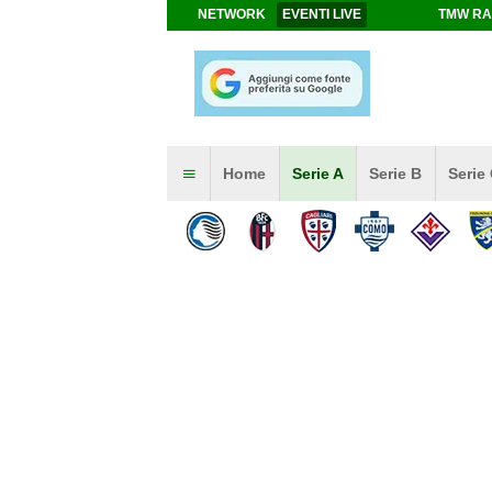
NETWORK
EVENTI LIVE
TMW RA
Home
Serie A
Serie B
Serie