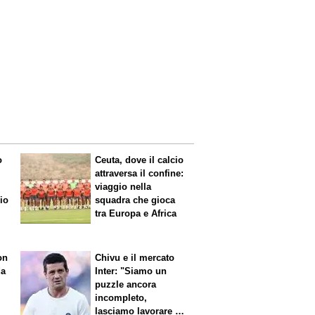
o
Ceuta, dove il calcio
attraversa il confine:
viaggio nella
mio
squadra che gioca
tra Europa e Africa
on
Chivu e il mercato
da
Inter: "Siamo un
puzzle ancora
incompleto,
lasciamo lavorare i