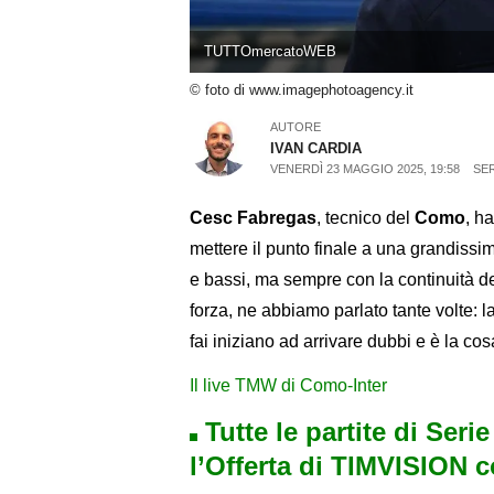
TUTTOmercatoWEB
© foto di www.imagephotoagency.it
AUTORE
IVAN CARDIA
VENERDÌ 23 MAGGIO 2025, 19:58
SER
Cesc Fabregas
, tecnico del
Como
, h
mettere il punto finale a una grandissi
e bassi, ma sempre con la continuità del
forza, ne abbiamo parlato tante volte:
fai iniziano ad arrivare dubbi e è la c
Il live TMW di Como-Inter
Tutte le partite di Seri
l’Offerta di TIMVISION 