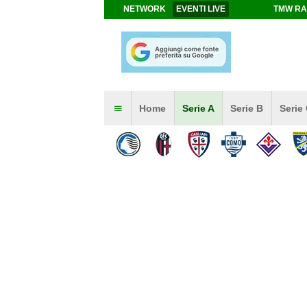
NETWORK
EVENTI LIVE
TMW RA
Home
Serie A
Serie B
Serie