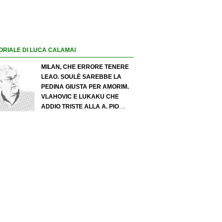
ORIALE DI LUCA CALAMAI
MILAN, CHE ERRORE TENERE
LEAO. SOULÈ SAREBBE LA
PEDINA GIUSTA PER AMORIM.
VLAHOVIC E LUKAKU CHE
ADDIO TRISTE ALLA A. PIO
ESPOSITO PUÒ SPOSTARE IL
VALORE DELL’INTER. COSA
CHIEDO A ZOLA