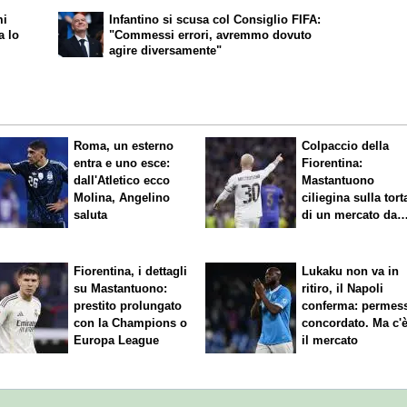
mi
Infantino si scusa col Consiglio FIFA:
a lo
"Commessi errori, avremmo dovuto
agire diversamente"
Roma, un esterno
Colpaccio della
entra e uno esce:
Fiorentina:
dall'Atletico ecco
Mastantuono
Molina, Angelino
ciliegina sulla tort
saluta
di un mercato da
sogno
Fiorentina, i dettagli
Lukaku non va in
su Mastantuono:
ritiro, il Napoli
prestito prolungato
conferma: permes
con la Champions o
concordato. Ma c'
Europa League
il mercato