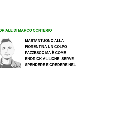
ORIALE DI MARCO CONTERIO
MASTANTUONO ALLA
FIORENTINA UN COLPO
PAZZESCO MA È COME
ENDRICK AL LIONE: SERVE
SPENDERE E CREDERE NELLO
SCOUTING PER I MIGLIORI
TALENTI. GIOVANI ITALIANI:
ATTENZIONE PERCHÉ
QUALCOSA STA CAMBIANDO
DAVVERO