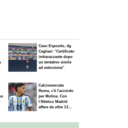
Caso Esposito, dg
Cagliari: "Certificato
imbarazzante dopo
a
un tentativo simile
ad estorsione"
Calciomercato
Roma, c'è l'accordo
so
per Molina. Con
è
l'Atletico Madrid
affare da oltre 13
milioni