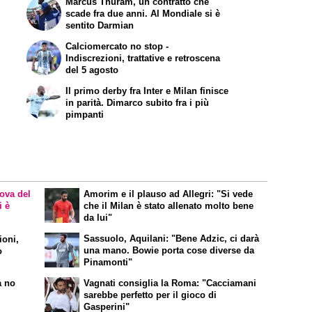
Marcus Thuram, un contratto che
scade fra due anni. Al Mondiale si è
sentito Darmian
Calciomercato no stop -
Indiscrezioni, trattative e retroscena
del 5 agosto
Il primo derby fra Inter e Milan finisce
in parità. Dimarco subito fra i più
pimpanti
rova del
Amorim e il plauso ad Allegri: "Si vede
i è
che il Milan è stato allenato molto bene
da lui"
Sassuolo, Aquilani: "Bene Adzic, ci darà
ioni,
una mano. Bowie porta cose diverse da
o
Pinamonti"
a no
Vagnati consiglia la Roma: "Cacciamani
sarebbe perfetto per il gioco di
Gasperini"