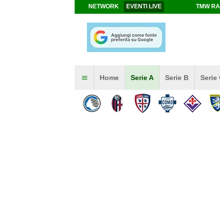
NETWORK
EVENTI LIVE
TMW RA
Home
Serie A
Serie B
Serie