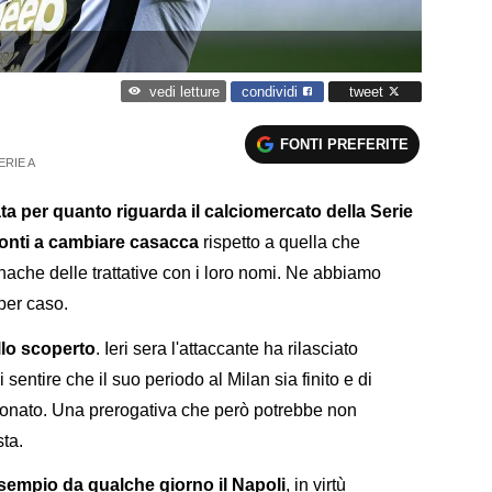
condividi
tweet
vedi letture
FONTI PREFERITE
ERIE A
a per quanto riguarda il calciomercato della Serie
ronti a cambiare casacca
rispetto a quella che
ache delle trattative con i loro nomi. Ne abbiamo
per caso.
llo scoperto
. Ieri sera l'attaccante ha rilasciato
 sentire che il suo periodo al Milan sia finito e di
onato. Una prerogativa che però potrebbe non
sta.
empio da qualche giorno il Napoli
, in virtù