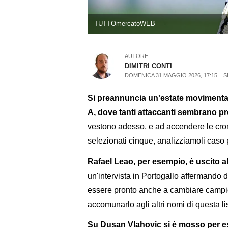
TUTTOmercatoWEB
AUTORE
DIMITRI CONTI
DOMENICA 31 MAGGIO 2026, 17:15
S
Si preannuncia un'estate movimentat
A, dove tanti attaccanti sembrano p
vestono adesso, e ad accendere le cron
selezionati cinque, analizziamoli caso 
Rafael Leao, per esempio, è uscito a
un'intervista in Portogallo affermando di
essere pronto anche a cambiare campi
accomunarlo agli altri nomi di questa li
Su Dusan Vlahovic si è mosso per es