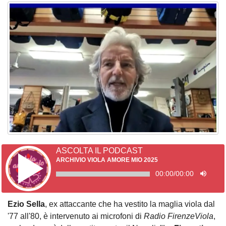
ASCOLTA IL PODCAST
ARCHIVIO VIOLA AMORE MIO 2025
00:00
/
00:00
Ezio Sella
, ex attaccante che ha vestito la maglia viola dal
'77 all'80, è intervenuto ai microfoni di
Radio FirenzeViola
,