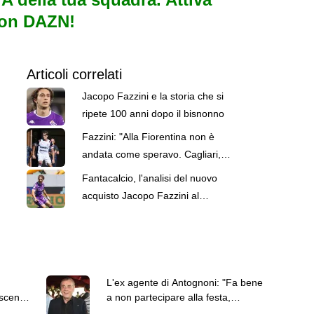
con DAZN!
Articoli correlati
Jacopo Fazzini e la storia che si
ripete 100 anni dopo il bisnonno
Fazzini: "Alla Fiorentina non è
andata come speravo. Cagliari,
la scelta giusta"
Fantacalcio, l'analisi del nuovo
acquisto Jacopo Fazzini al
Cagliari
L'ex agente di Antognoni: "Fa bene
oscena
a non partecipare alla festa,
Commisso ci vada a cena"