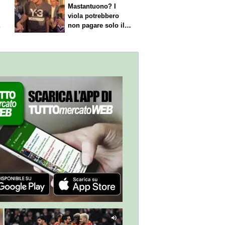
Mastantuono? I
viola potrebbero
a
non pagare solo il
60% dello stipendio