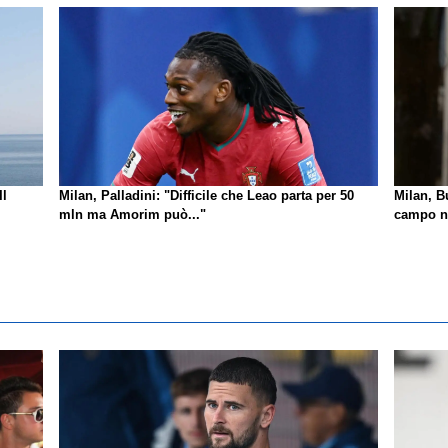
Il
Milan, Palladini: "Difficile che Leao parta per 50
Milan, B
mln ma Amorim può..."
campo no