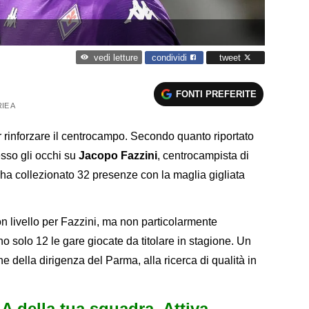
condividi
tweet
vedi letture
FONTI PREFERITE
IE A
 rinforzare il centrocampo. Secondo quanto riportato
esso gli occhi su
Jacopo Fazzini
, centrocampista di
e ha collezionato 32 presenze con la maglia gigliata
on livello per Fazzini, ma non particolarmente
ono solo 12 le gare giocate da titolare in stagione. Un
one della dirigenza del Parma, alla ricerca di qualità in
e A della tua squadra. Attiva