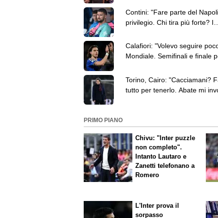
Contini: "Fare parte del Napol
privilegio. Chi tira più forte? I
brasiliani"
Calafiori: "Volevo seguire poco
Mondiale. Semifinali e finale 
non potevo perdermele"
Torino, Cairo: "Cacciamani? F
tutto per tenerlo. Abate mi inv
prendergli giocatori"
PRIMO PIANO
Chivu: "Inter puzzle
non completo".
Intanto Lautaro e
Zanetti telefonano a
Romero
L'Inter prova il
sorpasso