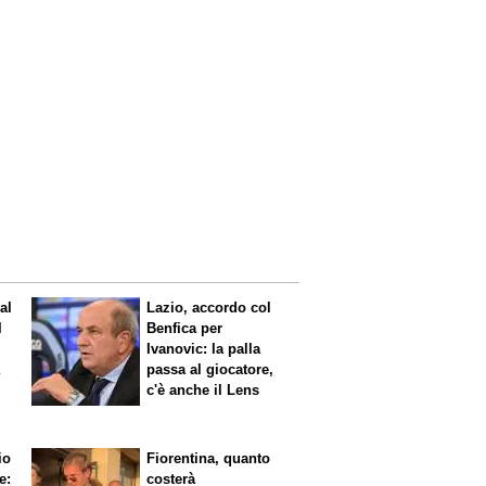
al
Lazio, accordo col
l
Benfica per
Ivanovic: la palla
a
passa al giocatore,
c'è anche il Lens
io
Fiorentina, quanto
e:
costerà