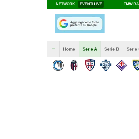
NETWORK
EVENTI LIVE
TMW RA
Home
Serie A
Serie B
Serie