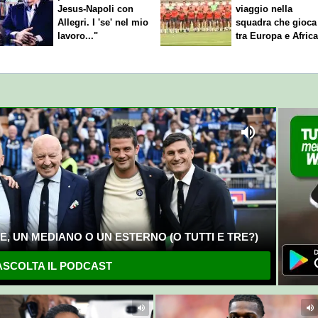
Jesus-Napoli con
viaggio nella
Allegri. I 'se' nel mio
squadra che gioca
lavoro..."
tra Europa e Afric
, UN MEDIANO O UN ESTERNO (O TUTTI E TRE?)
SCOLTA IL PODCAST