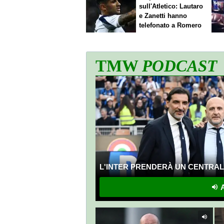
sull'Atletico: Lautaro
e Zanetti hanno
telefonato a Romero
TMW
PODCAST
L'INTER PRENDERÀ UN CENTRALE
A