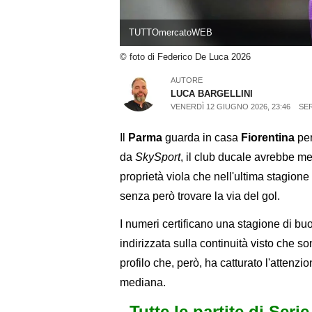
TUTTOmercatoWEB
© foto di Federico De Luca 2026
AUTORE
LUCA BARGELLINI
VENERDÌ 12 GIUGNO 2026, 23:46
SER
Il
Parma
guarda in casa
Fiorentina
per
da
SkySport
, il club ducale avrebbe m
proprietà viola che nell'ultima stagion
senza però trovare la via del gol.
I numeri certificano una stagione di bu
indirizzata sulla continuità visto che s
profilo che, però, ha catturato l'attenzi
mediana.
Tutte le partite di Seri