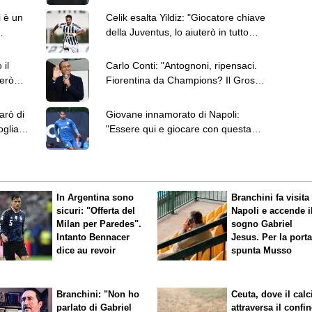
i è un
Celik esalta Yildiz: "Giocatore chiave
della Juventus, lo aiuterò in tutto
quello che posso"
 il
Carlo Conti: "Antognoni, ripensaci.
però
Fiorentina da Champions? Il Grosso
viene ora"
arò di
Giovane innamorato di Napoli:
oglia a
"Essere qui e giocare con questa
maglia è un sogno"
In Argentina sono
Branchini fa visita 
sicuri: "Offerta del
Napoli e accende i
Milan per Paredes".
sogno Gabriel
Intanto Bennacer
Jesus. Per la port
dice
au revoir
spunta Musso
Branchini: "Non ho
Ceuta, dove il calc
parlato di Gabriel
attraversa il confin