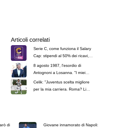
Articoli correlati
Serie C, come funziona il Salary
Cap: stipendi al 50% dei ricavi,
poi al 45%
8 agosto 1987, l'esordio di
Antognoni a Losanna. "I miei
compagni non sono
Celik: "Juventus scelta migliore
professionisti"
per la mia carriera. Roma? Li
ringrazio, sono migliorato"
arò di
Giovane innamorato di Napoli: