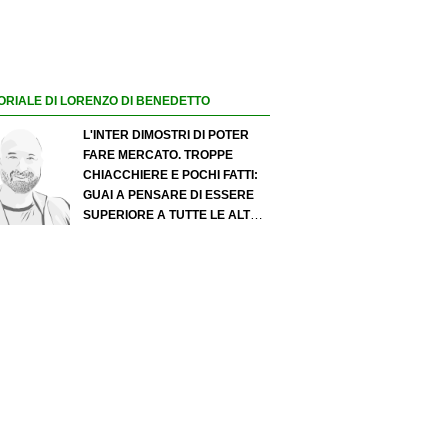
ORIALE DI LORENZO DI BENEDETTO
L'INTER DIMOSTRI DI POTER
FARE MERCATO. TROPPE
CHIACCHIERE E POCHI FATTI:
GUAI A PENSARE DI ESSERE
SUPERIORE A TUTTE LE ALTRE
A PRESCINDERE. JUVE, IL
PORTIERE PUÒ DIVENTARE UN
"PROBLEMA". MILAN-LEAO,
SERVE UNA DECISIONE NETTA