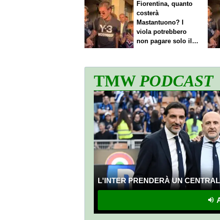
Fiorentina, quanto
costerà
Mastantuono? I
viola potrebbero
non pagare solo il
60% dello stipendio
TMW
PODCAST
L'INTER PRENDERÀ UN CENTRALE
A