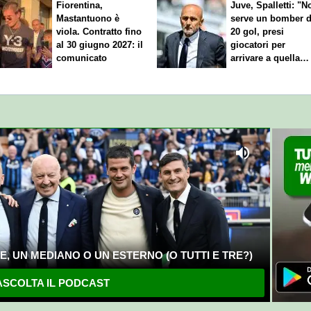
Fiorentina,
Juve, Spalletti: "N
Mastantuono è
serve un bomber 
viola. Contratto fino
20 gol, presi
al 30 giugno 2027: il
giocatori per
comunicato
arrivare a quella
cifra"
, UN MEDIANO O UN ESTERNO (O TUTTI E TRE?)
SCOLTA IL PODCAST