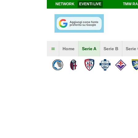
NETWORK
EVENTI LIVE
TMW RA
Home
Serie A
Serie B
Serie