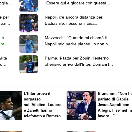
oglia a
"Essere qui e giocare con questa
maglia è un sogno"
e per
Napoli, c'è ancora distanza per
razio,
Badiashile: nessuna intesa
nonostante i contatti odierni
a a
Mazzocchi: "Quando mi chiamò il
arà
Napoli mio padre pianse. Io non ho
realizzato subito"
llita
Parma, è fatta per Zouin: l'esterno
io
offensivo arriva dall'Inter. Domani le
visite mediche
L'Inter prova il
Branchini: "Non h
sorpasso
parlato di Gabriel
sull'Atletico: Lautaro
Jesus-Napoli con
e Zanetti hanno
Allegri. I 'se' nel 
telefonato a Romero
lavoro..."