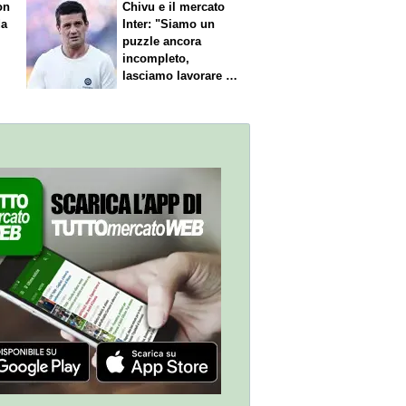
on
Chivu e il mercato
da
Inter: "Siamo un
puzzle ancora
incompleto,
lasciamo lavorare i
nostri direttori"