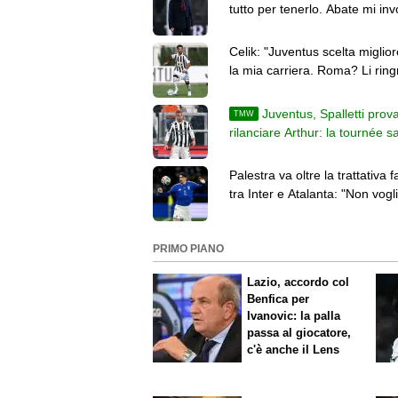
tutto per tenerlo. Abate mi inv
prendergli giocatori"
Celik: "Juventus scelta miglior
la mia carriera. Roma? Li ring
sono migliorato"
Juventus, Spalletti prov
TMW
rilanciare Arthur: la tournée s
decisiva per il suo futuro
Palestra va oltre la trattativa fa
tra Inter e Atalanta: "Non vogl
pensare al passato"
PRIMO PIANO
Lazio, accordo col
Benfica per
Ivanovic: la palla
passa al giocatore,
c'è anche il Lens