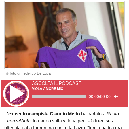
© foto di Federico De Luca
ASCOLTA IL PODCAST
VIOLA AMORE MIO
00:00
/
00:00
L'ex centrocampista Claudio Merlo
ha parlato a
Radio
FirenzeViola
, tornando sulla vittoria per 1-0 di ieri sera
ottenuta dalla Fiorentina contro la Lazio: "Ieri la partita era