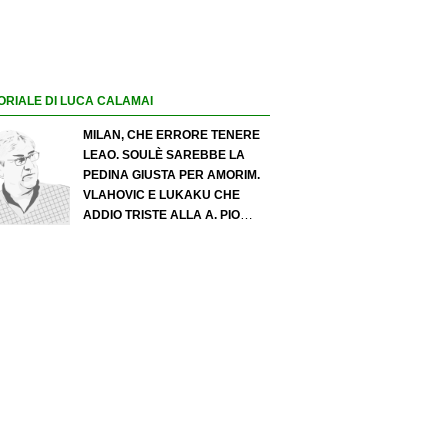
ORIALE DI LUCA CALAMAI
MILAN, CHE ERRORE TENERE
LEAO. SOULÈ SAREBBE LA
PEDINA GIUSTA PER AMORIM.
VLAHOVIC E LUKAKU CHE
ADDIO TRISTE ALLA A. PIO
ESPOSITO PUÒ SPOSTARE IL
VALORE DELL’INTER. COSA
CHIEDO A ZOLA