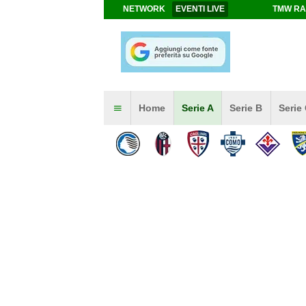
NETWORK
EVENTI LIVE
TMW RA
Home
Serie A
Serie B
Serie