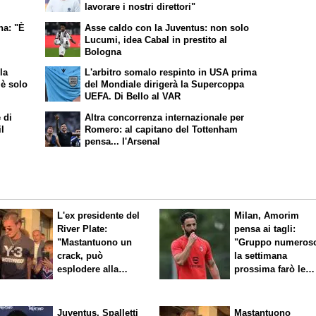
lavorare i nostri direttori"
na: "È
Asse caldo con la Juventus: non solo
Lucumi, idea Cabal in prestito al
Bologna
la
L'arbitro somalo respinto in USA prima
 è solo
del Mondiale dirigerà la Supercoppa
UEFA. Di Bello al VAR
 di
Altra concorrenza internazionale per
il
Romero: al capitano del Tottenham
pensa... l'Arsenal
L'ex presidente del
Milan, Amorim
River Plate:
pensa ai tagli:
"Mastantuono un
"Gruppo numeros
crack, può
la settimana
esplodere alla
prossima farò le
Fiorentina"
scelte"
Juventus, Spalletti
Mastantuono