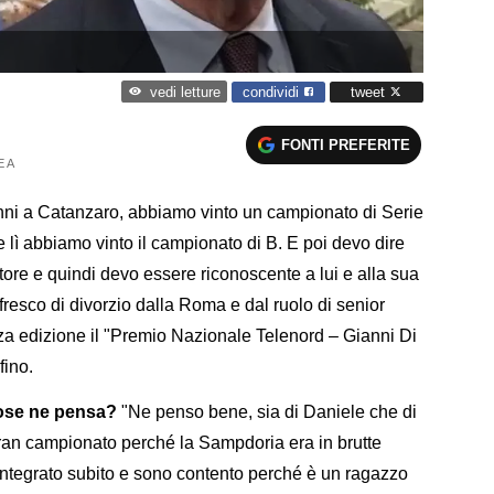
condividi
tweet
vedi letture
FONTI PREFERITE
E A
 anni a Catanzaro, abbiamo vinto un campionato di Serie
 lì abbiamo vinto il campionato di B. E poi devo dire
atore e quindi devo essere riconoscente a lui e alla sua
fresco di divorzio dalla Roma e dal ruolo di senior
rza edizione il "Premio Nazionale Telenord – Gianni Di
fino.
cose ne pensa?
"Ne penso bene, sia di Daniele che di
an campionato perché la Sampdoria era in brutte
integrato subito e sono contento perché è un ragazzo