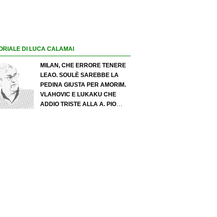
ORIALE DI LUCA CALAMAI
MILAN, CHE ERRORE TENERE
LEAO. SOULÈ SAREBBE LA
PEDINA GIUSTA PER AMORIM.
VLAHOVIC E LUKAKU CHE
ADDIO TRISTE ALLA A. PIO
ESPOSITO PUÒ SPOSTARE IL
VALORE DELL’INTER. COSA
CHIEDO A ZOLA