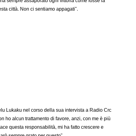
re ha sempre assaporato ogni vittoria come fosse la
sta città. Non ci sentiamo appagati".
u Lukaku nel corso della sua intervista a Radio Crc
 ho alcun trattamento di favore, anzi, con me è più
ace questa responsabilità, mi ha fatto crescere e
 sarò sempre grato per questo".