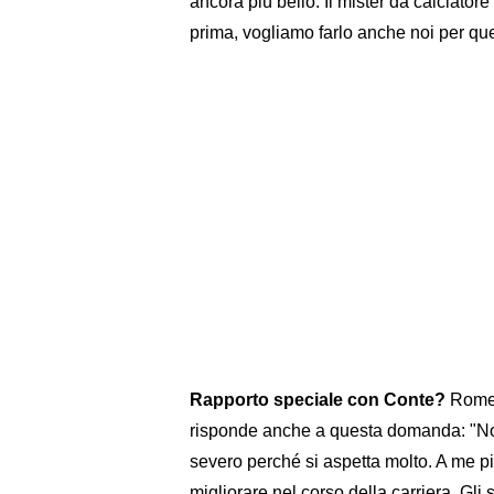
ancora più bello. Il mister da calciato
prima, vogliamo farlo anche noi per que
Rapporto speciale con Conte?
Romel
risponde anche a questa domanda: "Non
severo perché si aspetta molto. A me pi
migliorare nel corso della carriera. Gli