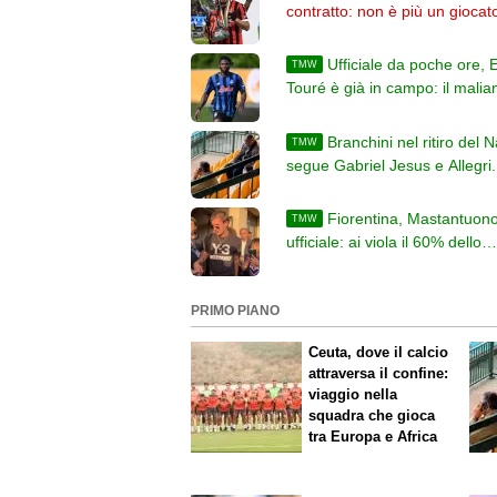
contratto: non è più un giocat
Milan
Ufficiale da poche ore, El
TMW
Touré è già in campo: il malian
allena con il Parma
Branchini nel ritiro del N
TMW
segue Gabriel Jesus e Allegri.
pure l'agente di Anguissa
Fiorentina, Mastantuon
TMW
ufficiale: ai viola il 60% dello
stipendio e altre percentuali l
ai risultati
PRIMO PIANO
Ceuta, dove il calcio
attraversa il confine:
viaggio nella
squadra che gioca
tra Europa e Africa