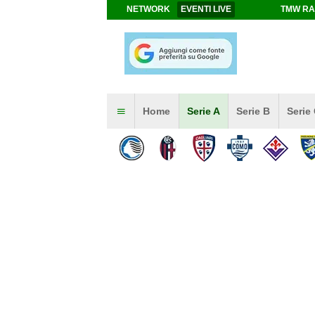
NETWORK
EVENTI LIVE
TMW RA
Home
Serie A
Serie B
Serie