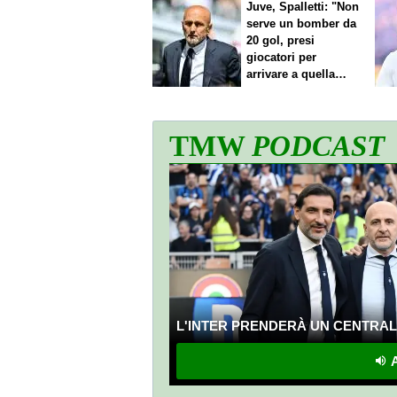
Juve, Spalletti: "Non
serve un bomber da
20 gol, presi
giocatori per
arrivare a quella
cifra"
TMW
PODCAST
L'INTER PRENDERÀ UN CENTRALE
A