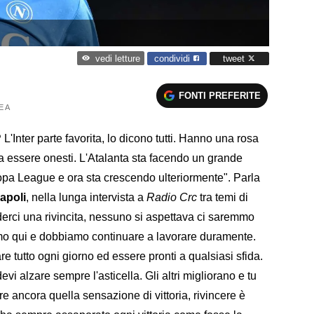
condividi
tweet
vedi letture
FONTI PREFERITE
E A
?
L'Inter parte favorita, lo dicono tutti. Hanno una rosa
a essere onesti. L'Atalanta sta facendo un grande
ropa League e ora sta crescendo ulteriormente". Parla
apoli
, nella lunga intervista a
Radio Crc
tra temi di
rci una rivincita, nessuno si aspettava ci saremmo
amo qui e dobbiamo continuare a lavorare duramente.
re tutto ogni giorno ed essere pronti a qualsiasi sfida.
vi alzare sempre l'asticella. Gli altri migliorano e tu
vere ancora quella sensazione di vittoria, rivincere è