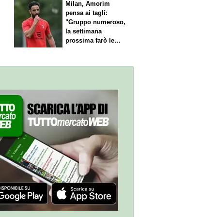
l
Milan, Amorim
pensa ai tagli:
"Gruppo numeroso,
la settimana
prossima farò le
scelte"