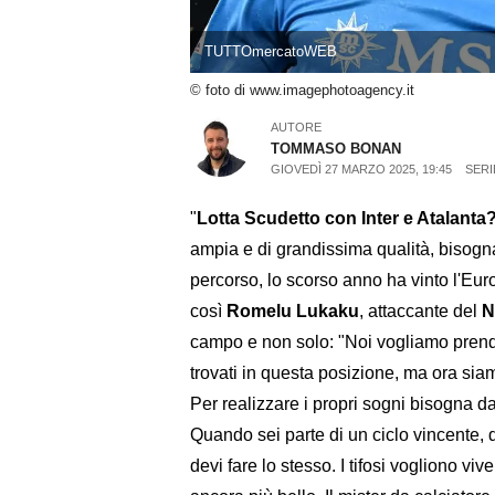
TUTTOmercatoWEB
© foto di www.imagephotoagency.it
AUTORE
TOMMASO BONAN
GIOVEDÌ 27 MARZO 2025, 19:45
SERI
"
Lotta Scudetto con Inter e Atalanta
ampia e di grandissima qualità, bisogn
percorso, lo scorso anno ha vinto l'Eu
così
Romelu Lukaku
, attaccante del
N
campo e non solo: "Noi vogliamo prende
trovati in questa posizione, ma ora si
Per realizzare i propri sogni bisogna da
Quando sei parte di un ciclo vincente, de
devi fare lo stesso. I tifosi vogliono vi