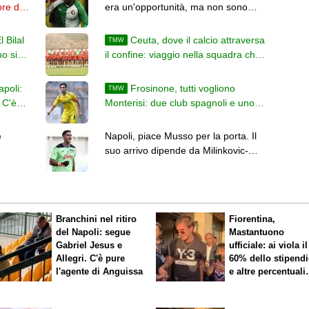
ore del
era un'opportunità, ma non sono
nemmeno deluso"
 Bilal
Ceuta, dove il calcio attraversa
TMW
o si
il confine: viaggio nella squadra che
gioca tra Europa e Africa
apoli:
Frosinone, tutti vogliono
TMW
 C'è
Monterisi: due club spagnoli e uno
italiano sul difensore
o
Napoli, piace Musso per la porta. Il
suo arrivo dipende da Milinkovic-
egate
Savic
Branchini nel ritiro
Fiorentina,
del Napoli: segue
Mastantuono
Gabriel Jesus e
ufficiale: ai viola il
Allegri. C'è pure
60% dello stipend
l'agente di Anguissa
e altre percentuali
legate ai risultati