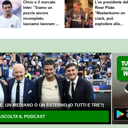
Chivu e il mercato
L'ex presidente de
Inter: "Siamo un
River Plate:
puzzle ancora
"Mastantuono un
incompleto,
crack, può
lasciamo lavorare i
esplodere alla
nostri direttori"
Fiorentina"
, UN MEDIANO O UN ESTERNO (O TUTTI E TRE?)
SCOLTA IL PODCAST