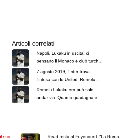
Articoli correlati
Napoli, Lukaku in uscita: ci
pensano il Monaco e club turchi.
Poi valuterà MLS o Arabia
7 agosto 2019, l'Inter trova
l'intesa con lo United. Romelu
Lukaku è il nuovo attaccante di
Romelu Lukaku ora può solo
Conte
andar via. Quanto guadagna e
quanto chiede il Napoli
il suo
Read resta al Feyenoord: "La Roma