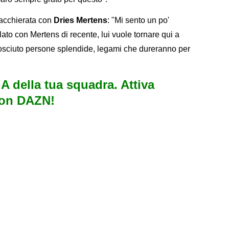
iacchierata con
Dries Mertens
: "Mi sento un po'
ato con Mertens di recente, lui vuole tornare qui a
conosciuto persone splendide, legami che dureranno per
e A della tua squadra. Attiva
con DAZN!