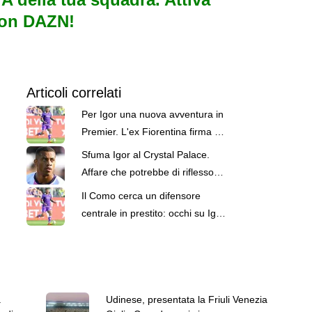
con DAZN!
Articoli correlati
Per Igor una nuova avventura in
Premier. L'ex Fiorentina firma per
il West Ham
Sfuma Igor al Crystal Palace.
Affare che potrebbe di riflesso
complicare Gomez al Milan
Il Como cerca un difensore
centrale in prestito: occhi su Igor
e Diego Carlos
a
Udinese, presentata la Friuli Venezia