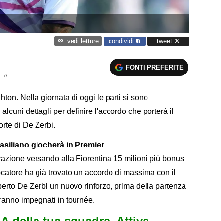
condividi
tweet
vedi letture
FONTI PREFERITE
E A
ghton. Nella giornata di oggi le parti si sono
lcuni dettagli per definire l'accordo che porterà il
corte di De Zerbi.
asiliano giocherà in Premier
razione versando alla Fiorentina 15 milioni più bonus
giocatore ha già trovato un accordo di massima con il
berto De Zerbi un nuovo rinforzo, prima della partenza
aranno impegnati in tournée.
e A della tua squadra. Attiva