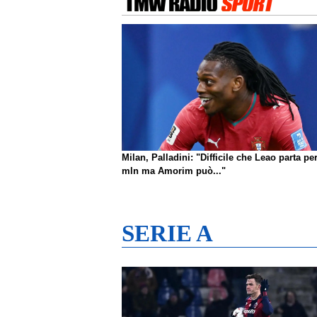
Milan, Palladini: "Difficile che Leao parta pe
mln ma Amorim può..."
SERIE A