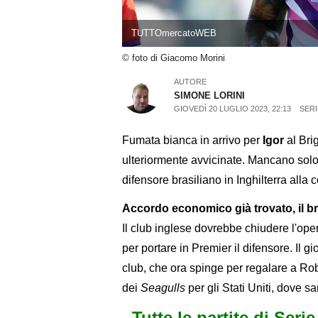
TUTTOmercatoWEB
© foto di Giacomo Morini
AUTORE
SIMONE LORINI
GIOVEDÌ 20 LUGLIO 2023, 22:13
SERI
Fumata bianca in arrivo per
Igor
al Bri
ulteriormente avvicinate. Mancano solo a
difensore brasiliano in Inghilterra alla 
Accordo economico già trovato, il br
Il club inglese dovrebbe chiudere l'ope
per portare in Premier il difensore. Il 
club, che ora spinge per regalare a Ro
dei
Seagulls
per gli Stati Uniti, dove s
Tutte le partite di Seri