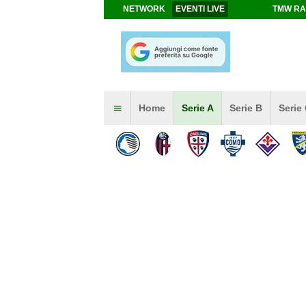
NETWORK
EVENTI LIVE
TMW RA
Home
Serie A
Serie B
Serie