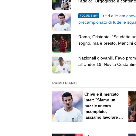
l'addio: "Orgoglioso e content
giocare qui"
I ritiri e le amichev
FOCUS TMW
precampionato di tutte le squ
Roma, Cristante: “Scudetto u
sogno, ma è presto. Mancini c
L’obiettivo è rinascere”
Nazionali giovanili, Favo pro
all'Under 19. Novità Costantin
Under 16
PRIMO PIANO
Chivu e il mercato
Inter: "Siamo un
puzzle ancora
incompleto,
lasciamo lavorare i
nostri direttori"