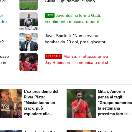
o di
Giulia Cup: domani ci sono
Barcellona e Nottingham Forest
oli
Juventus, si ferma Gatti:
TMW
adre
risentimento muscolare per il
difensore. Inter in dubbio
n
Juve, Spalletti: "Non serve un
t?
bomber da 20 gol, presi giocatori
per arrivare a quella cifra"
mosso
Monza, in attacco arriva
UFFICIALE
o in
Jay Robinson: il comunicato del club
e i dettagli
L'ex presidente del
Milan, Amorim
River Plate:
pensa ai tagli:
"Mastantuono un
"Gruppo numeros
crack, può
la settimana
esplodere alla
prossima farò le
Fiorentina"
scelte"