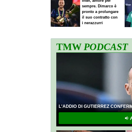
Inter, amore per
sempre. Dimarco è
pronto a prolungare
il suo contratto con
i nerazzurri
TMW
PODCAST
L'ADDIO DI GUTIERREZ CONFERMA
A