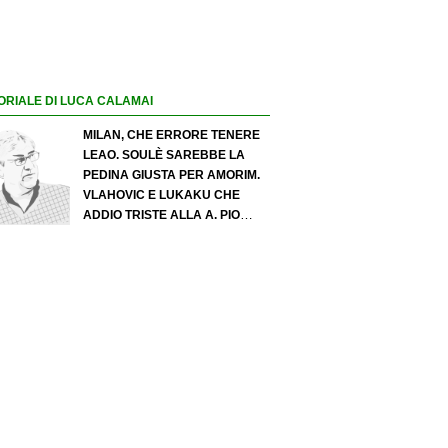
ORIALE DI LUCA CALAMAI
MILAN, CHE ERRORE TENERE
LEAO. SOULÈ SAREBBE LA
PEDINA GIUSTA PER AMORIM.
VLAHOVIC E LUKAKU CHE
ADDIO TRISTE ALLA A. PIO
ESPOSITO PUÒ SPOSTARE IL
VALORE DELL’INTER. COSA
CHIEDO A ZOLA