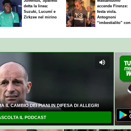
Juventus, Spalletti
Mastantuono
detta la linea:
accende Firenze:
Suzuki, Lucumí e
festa viola.
Zirkzee nel mirino
Antognoni
“imbestialito” con
Commisso
 IL CAMBIO DEI PIANI IN DIFESA DI ALLEGRI
SCOLTA IL PODCAST