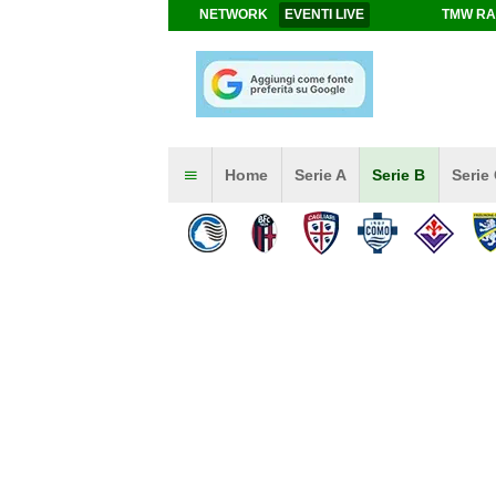
NETWORK
EVENTI LIVE
TMW RA
Home
Serie A
Serie B
Serie