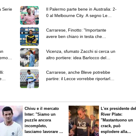
a Serie
Il Palermo parte bene in Australia: 2-
0 al Melbourne City. A segno Le
Douaron e Peda
Carrarese, Finotto: "Importante
avere ben chiaro in testa che
l'obiettivo sono i 46 punti"
un
Vicenza, sfumato Zacchi si cerca un
emo il
altro portiere: idea Barlocco del
Trento
li:
Carrarese, anche Bleve potrebbe
e
partire: il Lecce vorrebbe riportarlo a
casa
Chivu e il mercato
L'ex presidente de
Inter: "Siamo un
River Plate:
puzzle ancora
"Mastantuono un
incompleto,
crack, può
lasciamo lavorare i
esplodere alla