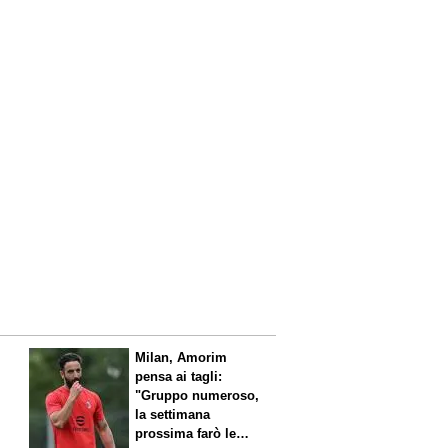
l
Milan, Amorim
pensa ai tagli:
"Gruppo numeroso,
la settimana
prossima farò le