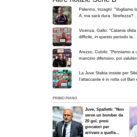
Palermo, Inzaghi: "Vogliamo l
A, ma sarà dura. Strefezza?
Segnale importante"
Vicenza, Gallo: "Catania sfida
difficile, in questo periodo la
categoria non conta"
Arezzo, Cutolo: "Pensiamo a 
mancino difensivo, poi valuter
discorso uscite"
La Juve Stabia insiste per Sibil
l'attaccante è in rotta col Bari 
potrebbe partire
PRIMO PIANO
Juve, Spalletti: "Non
serve un bomber da
20 gol, presi
giocatori per
arrivare a quella