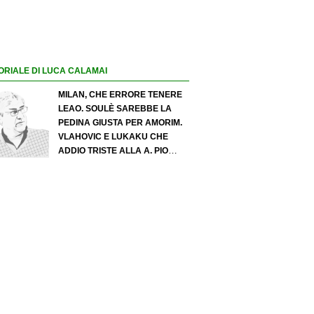
ORIALE DI LUCA CALAMAI
MILAN, CHE ERRORE TENERE
LEAO. SOULÈ SAREBBE LA
PEDINA GIUSTA PER AMORIM.
VLAHOVIC E LUKAKU CHE
ADDIO TRISTE ALLA A. PIO
ESPOSITO PUÒ SPOSTARE IL
VALORE DELL’INTER. COSA
CHIEDO A ZOLA