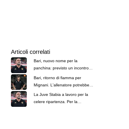
Articoli correlati
Bari, nuovo nome per la
panchina: previsto un incontro
con D'Angelo. La situazione
Bari, ritorno di fiamma per
Mignani. L'allenatore potrebbe
tornare dopo tre anni
La Juve Stabia a lavoro per la
celere ripartenza. Per la
panchina spunta anche D'Angelo