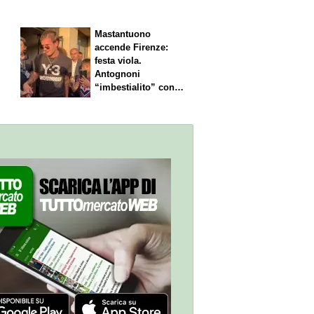
scelte"
Mastantuono
accende Firenze:
festa viola.
Antognoni
“imbestialito” con
Commisso