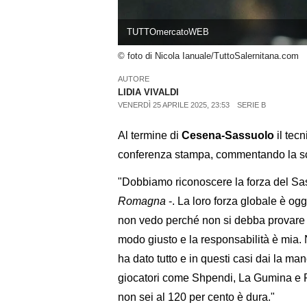
TUTTOmercatoWEB
© foto di Nicola Ianuale/TuttoSalernitana.com
AUTORE
LIDIA VIVALDI
VENERDÌ 25 APRILE 2025, 23:53
SERIE B
Al termine di
Cesena-Sassuolo
il tec
conferenza stampa, commentando la scon
"Dobbiamo riconoscere la forza del Sas
Romagna
-. La loro forza globale è og
non vedo perché non si debba provare a 
modo giusto e la responsabilità è mia. 
ha dato tutto e in questi casi dai la ma
giocatori come Shpendi, La Gumina e 
non sei al 120 per cento è dura."