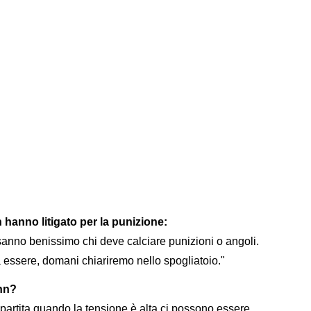
 hanno litigato per la punizione:
sanno benissimo chi deve calciare punizioni o angoli.
 essere, domani chiariremo nello spogliatoio."
ann?
partita quando la tensione è alta ci possono essere