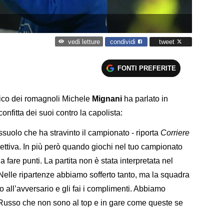
condividi
tweet
vedi letture
FONTI PREFERITE
nico dei romagnoli Michele
Mignani
ha parlato in
fitta dei suoi contro la capolista:
suolo che ha stravinto il campionato - riporta
Corriere
gettiva. In più però quando giochi nel tuo campionato
fare punti. La partita non è stata interpretata nel
Nelle ripartenze abbiamo sofferto tanto, ma la squadra
no all’avversario e gli fai i complimenti. Abbiamo
Russo che non sono al top e in gare come queste se