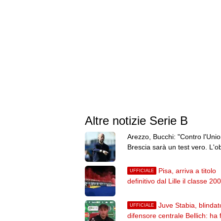
Altre notizie Serie B
Arezzo, Bucchi: "Contro l'Uni
Brescia sarà un test vero. L'ob
resta la salvezza"
Pisa, arriva a titolo
UFFICIALE
definitivo dal Lille il classe 20
Ichem Ferrah
Juve Stabia, blindato
UFFICIALE
difensore centrale Bellich: ha 