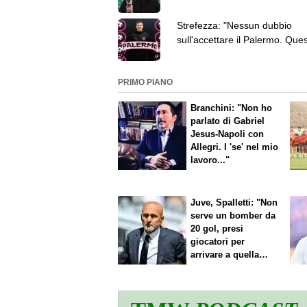
per tre stagioni
Strefezza: "Nessun dubbio
sull'accettare il Palermo. Que
piazza merita la Serie A"
PRIMO PIANO
Branchini: "Non ho
parlato di Gabriel
Jesus-Napoli con
Allegri. I 'se' nel mio
lavoro..."
Juve, Spalletti: "Non
serve un bomber da
20 gol, presi
giocatori per
arrivare a quella
cifra"