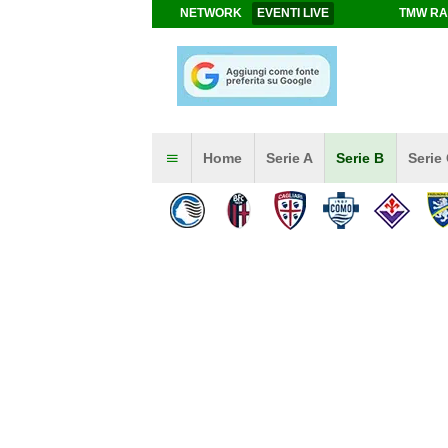
NETWORK
EVENTI LIVE
TMW RA
Home
Serie A
Serie B
Serie