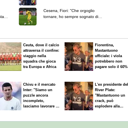
come sostituirlo"
Cesena, Fiori: "Che orgoglio
sta
tornare, ho sempre sognato di
segnare sotto la Curva Mare"
Ceuta, dove il calcio
Fiorentina,
attraversa il confine:
Mastantuono
viaggio nella
ufficiale: i viola
squadra che gioca
potrebbero non
tra Europa e Africa
pagare solo il 60%
dello stipendio
Chivu e il mercato
L'ex presidente de
Inter: "Siamo un
River Plate:
puzzle ancora
"Mastantuono un
incompleto,
crack, può
lasciamo lavorare i
esplodere alla
nostri direttori"
Fiorentina"