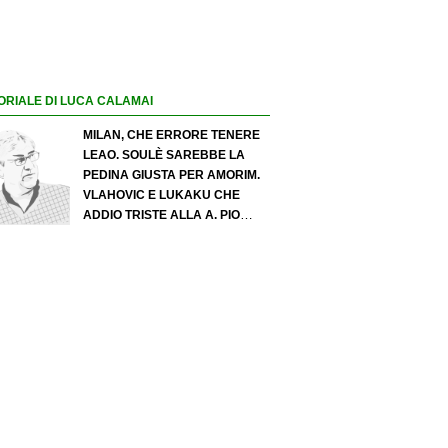
ORIALE DI LUCA CALAMAI
MILAN, CHE ERRORE TENERE
LEAO. SOULÈ SAREBBE LA
PEDINA GIUSTA PER AMORIM.
VLAHOVIC E LUKAKU CHE
ADDIO TRISTE ALLA A. PIO
ESPOSITO PUÒ SPOSTARE IL
VALORE DELL’INTER. COSA
CHIEDO A ZOLA