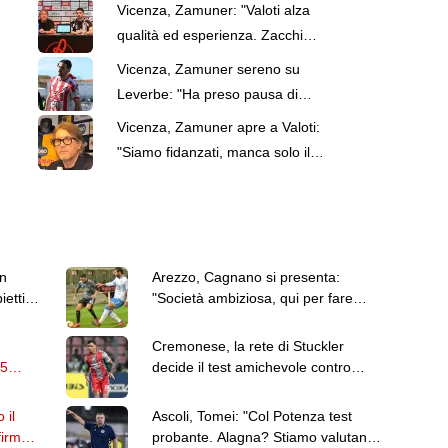
Vicenza, Zamuner: "Valoti alza
qualità ed esperienza. Zacchi
resta il primo obiettivo"
Vicenza, Zamuner sereno su
Leverbe: "Ha preso pausa di
riflessione". Ma c'è l'infortunio di
Vicenza, Zamuner apre a Valoti:
Tsadjout
"Siamo fidanzati, manca solo il
matrimonio"
on
Arezzo, Cagnano si presenta:
iettivo
"Società ambiziosa, qui per fare
cose importanti"
Cremonese, la rete di Stuckler
05
decide il test amichevole contro
l'Hellas Verona
 il
Ascoli, Tomei: "Col Potenza test
firmato
probante. Alagna? Stiamo valutando