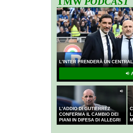
TMW
PODCAST
L'INTER PRENDERÀ UN CENTRALE
A
L'ADDIO DI GUTIERREZ
C
CONFERMA IL CAMBIO DEI
L
PIANI IN DIFESA DI ALLEGRI
M
C