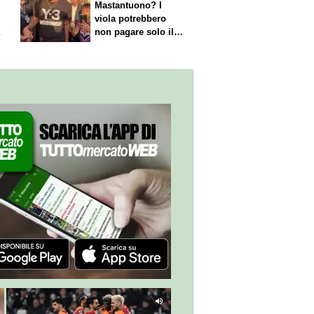
Mastantuono? I
viola potrebbero
a
non pagare solo il
60% dello stipendio