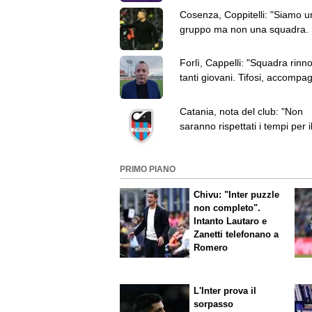
Cosenza, Coppitelli: "Siamo u
gruppo ma non una squadra.
chiarezza"
Forlì, Cappelli: "Squadra rinn
tanti giovani. Tifosi, accompa
in questa stagione"
Catania, nota del club: "Non
saranno rispettati i tempi per i
deposito della fideiussione"
PRIMO PIANO
Chivu: "Inter puzzle
non completo".
Intanto Lautaro e
Zanetti telefonano a
Romero
L'Inter prova il
sorpasso