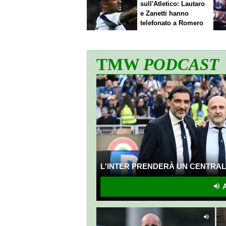
sull'Atletico: Lautaro
e Zanetti hanno
telefonato a Romero
TMW
PODCAST
L'INTER PRENDERÀ UN CENTRALE
A