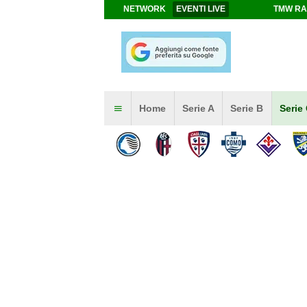
NETWORK
EVENTI LIVE
TMW RA
Home
Serie A
Serie B
Serie