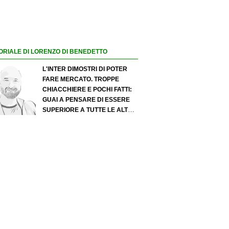
ORIALE DI LORENZO DI BENEDETTO
L'INTER DIMOSTRI DI POTER
FARE MERCATO. TROPPE
CHIACCHIERE E POCHI FATTI:
GUAI A PENSARE DI ESSERE
SUPERIORE A TUTTE LE ALTRE
A PRESCINDERE. JUVE, IL
PORTIERE PUÒ DIVENTARE UN
"PROBLEMA". MILAN-LEAO,
SERVE UNA DECISIONE NETTA