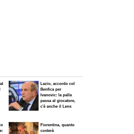
al
Lazio, accordo col
l
Benfica per
Ivanovic: la palla
a
passa al giocatore,
c'è anche il Lens
io
Fiorentina, quanto
e:
costerà