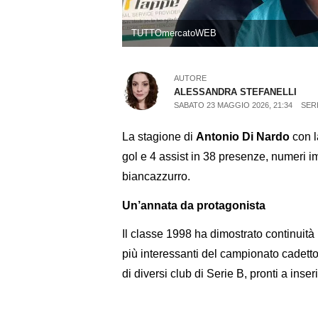
TUTTOmercatoWEB
AUTORE
ALESSANDRA STEFANELLI
SABATO 23 MAGGIO 2026, 21:34
SER
La stagione di
Antonio Di Nardo
con l
gol e 4 assist in 38 presenze, numeri i
biancazzurro.
Un’annata da protagonista
Il classe 1998 ha dimostrato continuità 
più interessanti del campionato cadetto. 
di diversi club di Serie B, pronti a inser