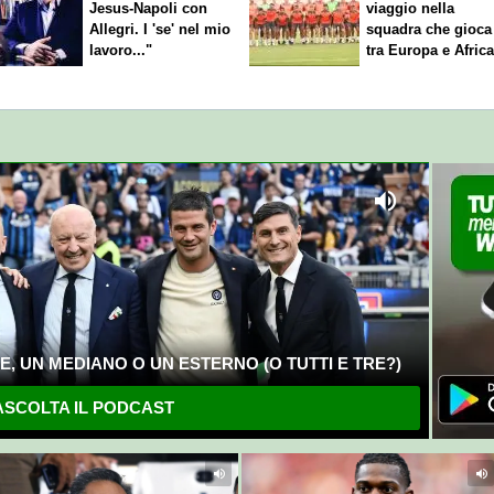
Jesus-Napoli con
viaggio nella
Allegri. I 'se' nel mio
squadra che gioca
lavoro..."
tra Europa e Afric
, UN MEDIANO O UN ESTERNO (O TUTTI E TRE?)
SCOLTA IL PODCAST