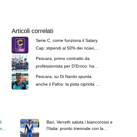
Articoli correlati
Serie C, come funziona il Salary
Cap: stipendi al 50% dei ricavi,
poi al 45%
Pescara, primo contratto da
professionista per D'Errico: ha
firmato fino al 2029
Pescara, su Di Nardo spunta
anche il Pafos: la pista cipriota è
a oggi la più accreditata?
l
Bari, Verreth saluta i biancorossi e
ei
l'Italia: pronto triennale con la
Dinamo Bucarest