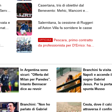
n
Casertana, tris di obiettivi dal
 Serve
Benevento: Mehic, Manconi e
Carfora
ovata e
Salernitana, la cessione di Ruggeri
gnateci
all'Aston Villa fa sorridere le casse
Pescara, primo contratto
UFFICIALE
l
da professionista per D'Errico: ha
firmato fino al 2029
In Argentina sono
Branchini fa visita 
sicuri: "Offerta del
Napoli e accende i
Milan per Paredes".
sogno Gabriel
Intanto Bennacer
Jesus. Per la port
dice
au revoir
spunta Musso
Branchini: "Non ho
Ceuta, dove il calc
parlato di Gabriel
attraversa il confin