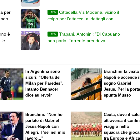
2026/2027: ripescate sei società
ta per
Cittadella Vis Modena, vicino il
TMW
gendo
colpo per l'attacco: ai dettagli con
l'ex Roma Defrel
rno è
Trapani, Antonini: "Di Capuano
TMW
 le
non parlo. Torrente prendeva
stipendio e rifiutava club per stare a
casa"
In Argentina sono
Branchini fa visita 
sicuri: "Offerta del
Napoli e accende i
Milan per Paredes".
sogno Gabriel
Intanto Bennacer
Jesus. Per la port
dice
au revoir
spunta Musso
Branchini: "Non ho
Ceuta, dove il calc
parlato di Gabriel
attraversa il confin
Jesus-Napoli con
viaggio nella
Allegri. I 'se' nel mio
squadra che gioca
lavoro..."
tra Europa e Afric