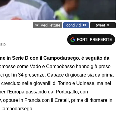
condividi
tweet
vedi letture
FONTI PREFERITE
IE D
one in Serie D con il Campodarsego, è seguito da
omosse come Vado e Campobasso hanno già preso
dici gol in 34 presenze. Capace di giocare sia da prima
cresciuto nelle giovanili di Torino e Udinese, ma nel
 per l'Europa passando dal Portogallo, con
 oppure in Francia con il Creteil, prima di ritornare in
to Campodarsego.