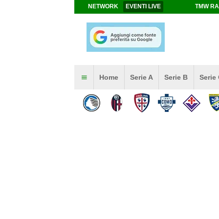
NETWORK
EVENTI LIVE
TMW RA
Home
Serie A
Serie B
Serie