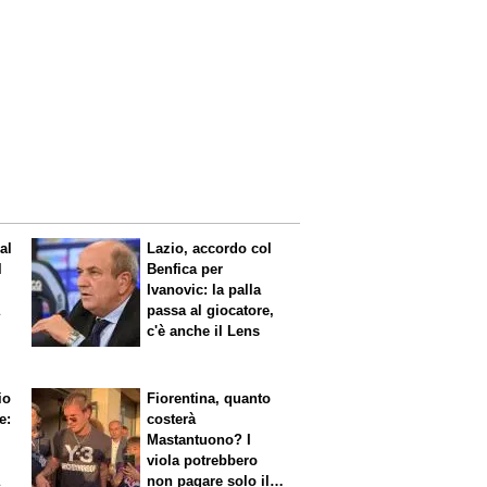
al
Lazio, accordo col
l
Benfica per
Ivanovic: la palla
a
passa al giocatore,
c'è anche il Lens
io
Fiorentina, quanto
e:
costerà
Mastantuono? I
viola potrebbero
a
non pagare solo il