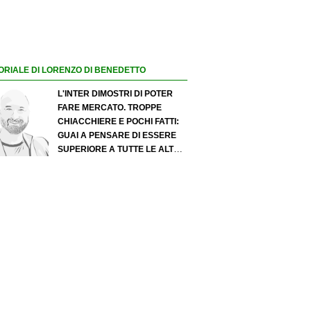
ORIALE DI LORENZO DI BENEDETTO
L'INTER DIMOSTRI DI POTER
FARE MERCATO. TROPPE
CHIACCHIERE E POCHI FATTI:
GUAI A PENSARE DI ESSERE
SUPERIORE A TUTTE LE ALTRE
A PRESCINDERE. JUVE, IL
PORTIERE PUÒ DIVENTARE UN
"PROBLEMA". MILAN-LEAO,
SERVE UNA DECISIONE NETTA