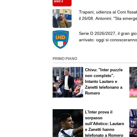
Trapani e Reggina nell'I
Trapani, udienza al Coni fissa
il 26/08. Antonini: "Sta emer
un nuovo scandalo"
Serie D 2026/2027, il gran gio
arrivato: oggi si conosceranno
partecipanti al torneo
PRIMO PIANO
Chivu: "Inter puzzle
non completo".
Intanto Lautaro e
Zanetti telefonano a
Romero
L'Inter prova il
sorpasso
sull'Atletico: Lautaro
e Zanetti hanno
telefonato a Romero