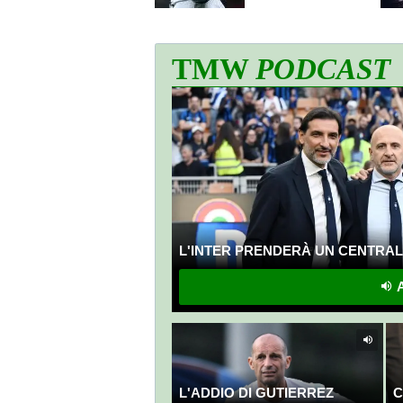
TMW
PODCAST
L'INTER PRENDERÀ UN CENTRALE
A
L'ADDIO DI GUTIERREZ
C