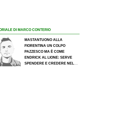
ORIALE DI MARCO CONTERIO
MASTANTUONO ALLA
FIORENTINA UN COLPO
PAZZESCO MA È COME
ENDRICK AL LIONE: SERVE
SPENDERE E CREDERE NELLO
SCOUTING PER I MIGLIORI
TALENTI. GIOVANI ITALIANI:
ATTENZIONE PERCHÉ
QUALCOSA STA CAMBIANDO
DAVVERO