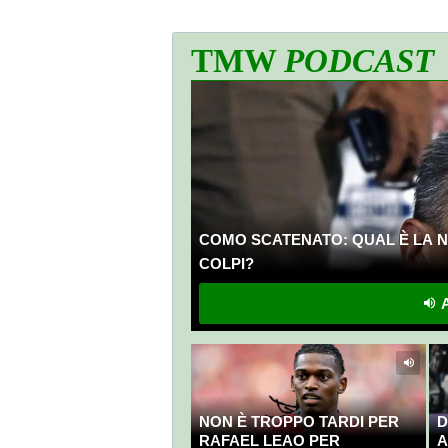
TMW
PODCAST
COMO SCATENATO: QUAL È LA N
COLPI?
A
NON È TROPPO TARDI PER
D
RAFAEL LEAO PER
A