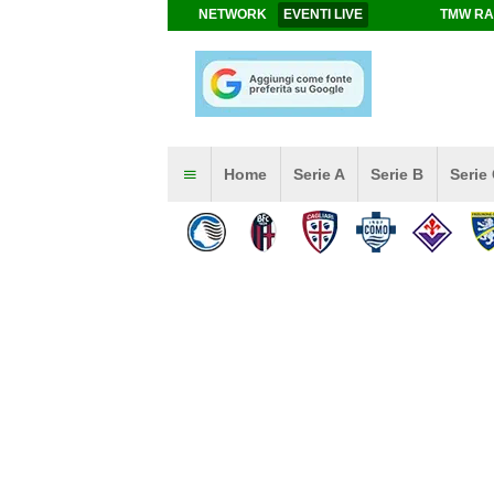
NETWORK
EVENTI LIVE
TMW RA
Home
Serie A
Serie B
Serie