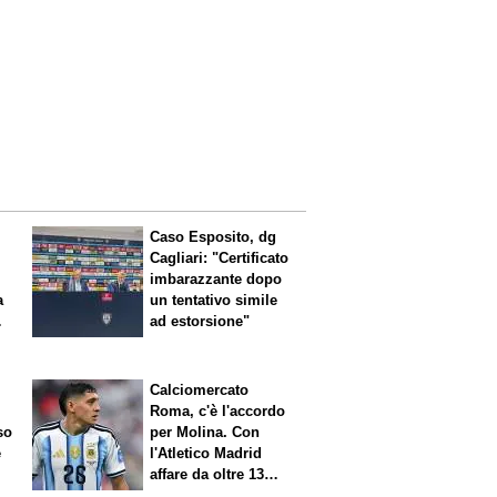
Caso Esposito, dg
Cagliari: "Certificato
imbarazzante dopo
a
un tentativo simile
ad estorsione"
Calciomercato
Roma, c'è l'accordo
so
per Molina. Con
è
l'Atletico Madrid
affare da oltre 13
milioni