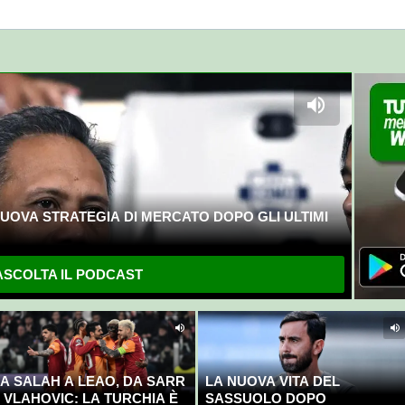
UOVA STRATEGIA DI MERCATO DOPO GLI ULTIMI
SCOLTA IL PODCAST
A SALAH A LEAO, DA SARR
LA NUOVA VITA DEL
 VLAHOVIC: LA TURCHIA È
SASSUOLO DOPO