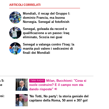
ARTICOLI CORRELATI
Mondiali, il recap del Gruppo I:
dominio Francia, ma buona
Norvegia. Senegal al fotofinish
Senegal, goleada da record e
qualificazione a un passo: Iraq
eliminato, Scozia nei guai
Senegal a valanga contro l'Iraq: la
manita può valere i sedicesimi di
finali dei Mondiali
 5:
Milan, Bucchioni: "Cosa si
TMW RADIO
ne
vuole costruire? E il campo non sta
dando risposte"
esi:
'No Totti, No party'
: la storia geniale del
capitano della Roma, 50 anni e 307 gol