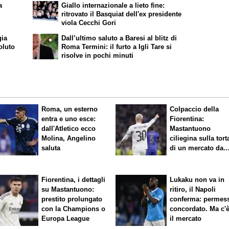
a
Giallo internazionale a lieto fine:
ritrovato il Basquiat dell'ex presidente
viola Cecchi Gori
gia
Dall’ultimo saluto a Baresi al blitz di
oluto
Roma Termini: il furto a Igli Tare si
risolve in pochi minuti
Roma, un esterno
Colpaccio della
entra e uno esce:
Fiorentina:
dall'Atletico ecco
Mastantuono
Molina, Angelino
ciliegina sulla tort
saluta
di un mercato da
sogno
Fiorentina, i dettagli
Lukaku non va in
su Mastantuono:
ritiro, il Napoli
prestito prolungato
conferma: permes
con la Champions o
concordato. Ma c'
Europa League
il mercato