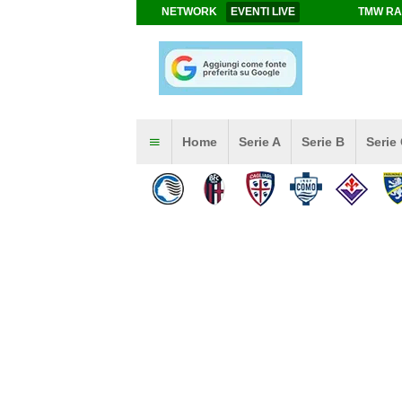
NETWORK
EVENTI LIVE
TMW RA
Home
Serie A
Serie B
Serie