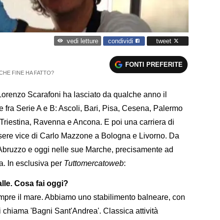
condividi
tweet
vedi letture
FONTI PREFERITE
CHE FINE HA FATTO?
. Lorenzo Scarafoni ha lasciato da qualche anno il
e fra Serie A e B: Ascoli, Bari, Pisa, Cesena, Palermo
e Triestina, Ravenna e Ancona. E poi una carriera di
 essere vice di Carlo Mazzone a Bologna e Livorno. Da
n Abruzzo e oggi nelle sue Marche, precisamente ad
a. In esclusiva per
Tuttomercatoweb
:
alle. Cosa fai oggi?
mpre il mare. Abbiamo uno stabilimento balneare, con
Si chiama 'Bagni Sant'Andrea'. Classica attività