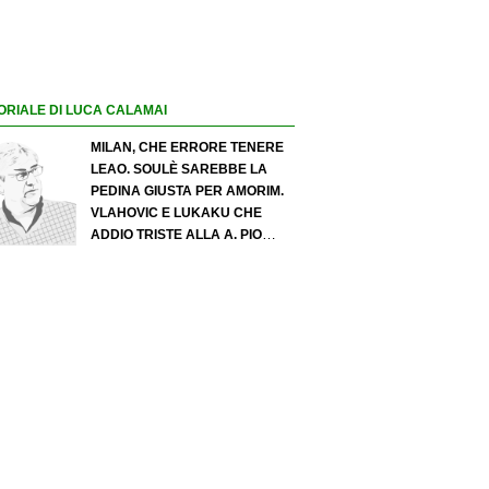
ORIALE DI LUCA CALAMAI
MILAN, CHE ERRORE TENERE
LEAO. SOULÈ SAREBBE LA
PEDINA GIUSTA PER AMORIM.
VLAHOVIC E LUKAKU CHE
ADDIO TRISTE ALLA A. PIO
ESPOSITO PUÒ SPOSTARE IL
VALORE DELL’INTER. COSA
CHIEDO A ZOLA