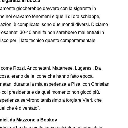
 sigaretta in bocca
eramente giocherebbe davvero con la sigaretta in
 che noi eravamo fenomeni e quelli di ora schiappe,
erazioni è complicato, sono due mondi diversi. Diciamo
i osannati 30-40 anni fa non sarebbero mai entrati in
risco per il lato tecnico quanto comportamentale,
ti come Rozzi, Anconetani, Matarrese, Lugaresi. Da
cosa, erano delle icone che hanno fatto epoca.
etani durante la mia esperienza a Pisa, con Christian
o col presidente e da quel momento non giocò più.
sperienza servirono tantissimo a forgiare Vieri, che
uel che è diventato".
cnici, da Mazzone a Boskov
dre, mi ha dato molto come calciatore e sono stato