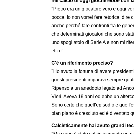
nel calcio di oggi giocherebbe con la
"Pietro era un giocatore vero e oggi v
bocca. Io non vorrei fare retorica, dire
anche perché fare confronti fra le gen
che determinati giocatori che sono stat
uno spogliatoio di Serie A e non mi rife
etico".
C'è un riferimento preciso?
"Ho avuto la fortuna di avere presiden
questi presidenti imparavi sempre qual
Ripenso a un aneddoto legato ad Ancon
Vieri. Aveva 18 anni ed ebbe un alterc
Sono certo che quell'episodio e quell'e
pian piano è cresciuto ed è diventato q
Calcisticamente hai avuto grandi te
"Mazzone è stato calcisticamente un pa