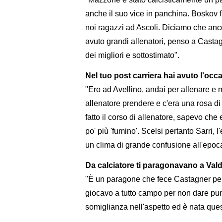
anche il suo vice in panchina. Boskov fu
noi ragazzi ad Ascoli. Diciamo che an
avuto grandi allenatori, penso a Casta
dei migliori e sottostimato".
Nel tuo post carriera hai avuto l'occ
"Ero ad Avellino, andai per allenare e mi
allenatore prendere e c'era una rosa di 
fatto il corso di allenatore, sapevo che
po' più 'fumino'. Scelsi pertanto Sarri
un clima di grande confusione all'epoca 
Da calciatore ti paragonavano a Va
"È un paragone che fece Castagner perc
giocavo a tutto campo per non dare punt
somiglianza nell'aspetto ed è nata ques