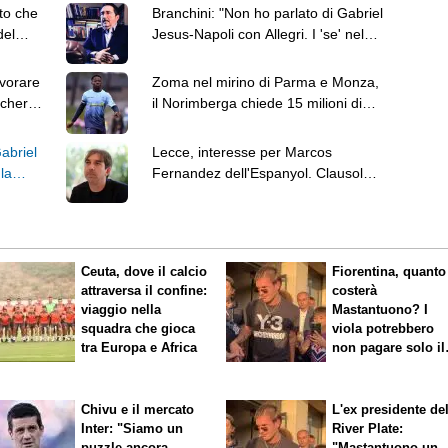
to che
Branchini: "Non ho parlato di Gabriel
del
Jesus-Napoli con Allegri. I 'se' nel
mio lavoro..."
avorare
Zoma nel mirino di Parma e Monza,
ocherà
il Norimberga chiede 15 milioni di
euro
Gabriel
Lecce, interesse per Marcos
la
Fernandez dell'Espanyol. Clausola
da 2 milioni
Ceuta, dove il calcio
Fiorentina, quanto
attraversa il confine:
costerà
viaggio nella
Mastantuono? I
squadra che gioca
viola potrebbero
tra Europa e Africa
non pagare solo il
60% dello stipend
Chivu e il mercato
L'ex presidente de
Inter: "Siamo un
River Plate:
puzzle ancora
"Mastantuono un