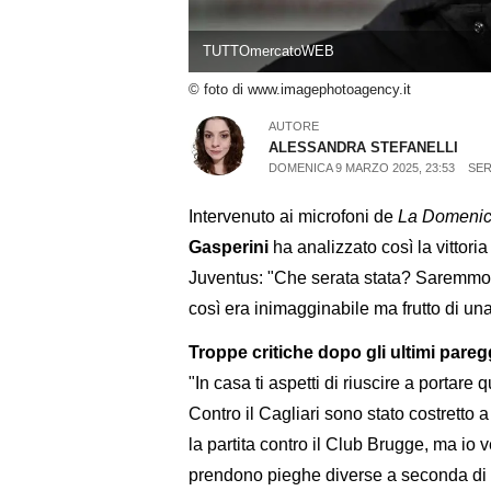
TUTTOmercatoWEB
© foto di www.imagephotoagency.it
AUTORE
ALESSANDRA STEFANELLI
DOMENICA 9 MARZO 2025, 23:53
SER
Intervenuto ai microfoni de
La Domenic
Gasperini
ha analizzato così la vittori
Juventus: "Che serata stata? Saremmo st
così era inimagginabile ma frutto di una 
Troppe critiche dopo gli ultimi pareg
"In casa ti aspetti di riuscire a portare 
Contro il Cagliari sono stato costretto 
la partita contro il Club Brugge, ma io
prendono pieghe diverse a seconda di q