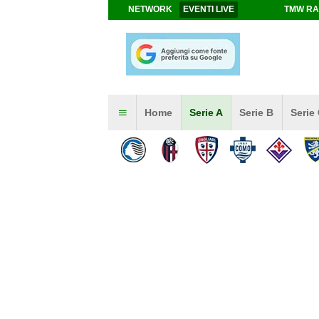
NETWORK
EVENTI LIVE
TMW RA
Home
Serie A
Serie B
Serie