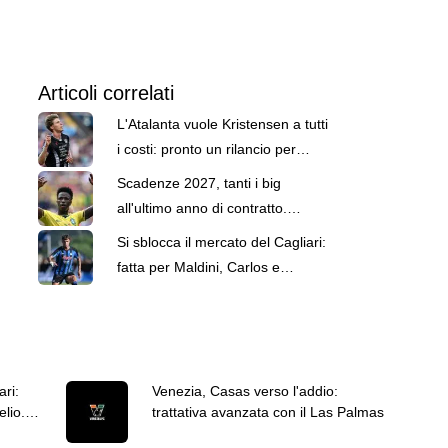
Articoli correlati
L'Atalanta vuole Kristensen a tutti
i costi: pronto un rilancio per
convincere l'Udinese
Scadenze 2027, tanti i big
all'ultimo anno di contratto.
Vinicius rinnova e si toglie dalla
Si sblocca il mercato del Cagliari:
lista
fatta per Maldini, Carlos e
Aurelio. Domani le visite
ari:
Venezia, Casas verso l'addio:
elio.
trattativa avanzata con il Las Palmas