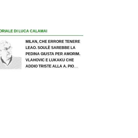
ORIALE DI LUCA CALAMAI
MILAN, CHE ERRORE TENERE
LEAO. SOULÈ SAREBBE LA
PEDINA GIUSTA PER AMORIM.
VLAHOVIC E LUKAKU CHE
ADDIO TRISTE ALLA A. PIO
ESPOSITO PUÒ SPOSTARE IL
VALORE DELL’INTER. COSA
CHIEDO A ZOLA