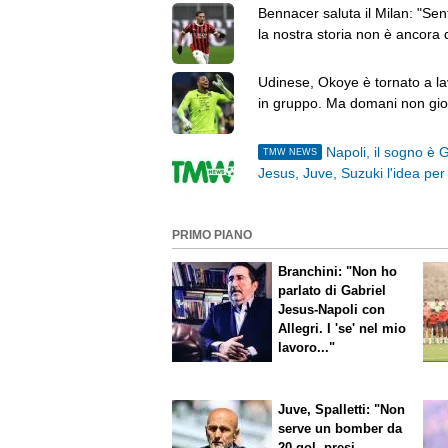
Bennacer saluta il Milan: "Sen
la nostra storia non è ancora 
tutto finita"
Udinese, Okoye è tornato a l
in gruppo. Ma domani non gi
il triangolare
Napoli, il sogno è 
TMW NEWS
Jesus, Juve, Suzuki l'idea per 
porta
PRIMO PIANO
Branchini: "Non ho
parlato di Gabriel
Jesus-Napoli con
Allegri. I 'se' nel mio
lavoro..."
Juve, Spalletti: "Non
serve un bomber da
20 gol, presi