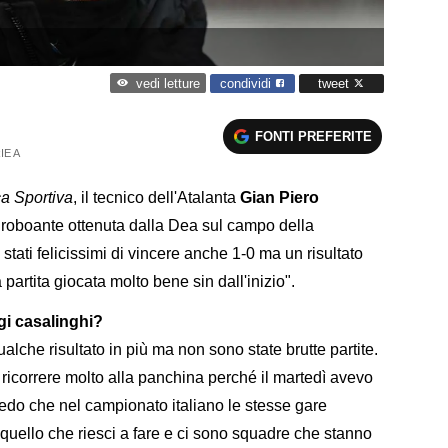
condividi
tweet
vedi letture
FONTI PREFERITE
IE A
a Sportiva
, il tecnico dell'Atalanta
Gian Piero
a roboante ottenuta dalla Dea sul campo della
ati felicissimi di vincere anche 1-0 ma un risultato
partita giocata molto bene sin dall'inizio".
gi casalinghi?
qualche risultato in più ma non sono state brutte partite.
a ricorrere molto alla panchina perché il martedì avevo
 vedo che nel campionato italiano le stesse gare
uello che riesci a fare e ci sono squadre che stanno