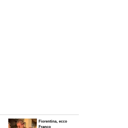
Fiorentina, ecco
Franco