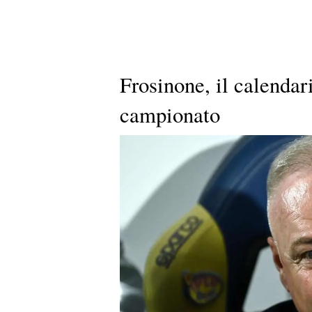
Frosinone, il calenda
campionato