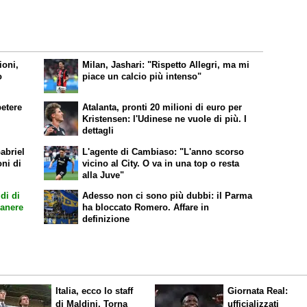
ioni,
Milan, Jashari: "Rispetto Allegri, ma mi
o
piace un calcio più intenso"
petere
Atalanta, pronti 20 milioni di euro per
Kristensen: l'Udinese ne vuole di più. I
dettagli
abriel
L'agente di Cambiaso: "L'anno scorso
oni di
vicino al City. O va in una top o resta
alla Juve"
di di
Adesso non ci sono più dubbi: il Parma
manere
ha bloccato Romero. Affare in
definizione
Italia, ecco lo staff
Giornata Real:
di Maldini. Torna
ufficializzati