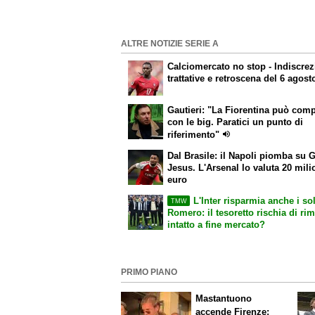
ALTRE NOTIZIE SERIE A
Calciomercato
no stop - Indiscrez
trattative e retroscena del 6 agost
Gautieri: "La Fiorentina può com
con le big. Paratici un punto di
riferimento"
Dal Brasile: il Napoli piomba su G
Jesus. L'Arsenal lo valuta 20 mili
euro
L'Inter risparmia anche i sol
TMW
Romero: il tesoretto rischia di ri
intatto a fine mercato?
PRIMO PIANO
Mastantuono
accende Firenze: