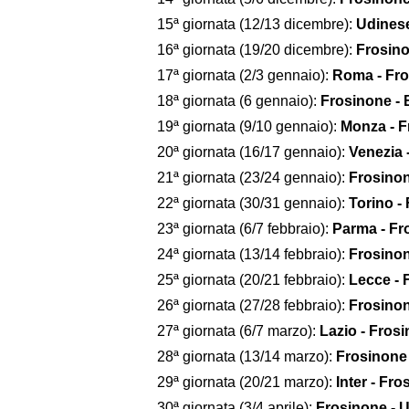
15ª giornata (12/13 dicembre):
Udinese
16ª giornata (19/20 dicembre):
Frosino
17ª giornata (2/3 gennaio):
Roma - Fr
18ª giornata (6 gennaio):
Frosinone -
19ª giornata (9/10 gennaio):
Monza - F
20ª giornata (16/17 gennaio):
Venezia 
21ª giornata (23/24 gennaio):
Frosinon
22ª giornata (30/31 gennaio):
Torino -
23ª giornata (6/7 febbraio):
Parma - Fr
24ª giornata (13/14 febbraio):
Frosinon
25ª giornata (20/21 febbraio):
Lecce - 
26ª giornata (27/28 febbraio):
Frosinon
27ª giornata (6/7 marzo):
Lazio - Fros
28ª giornata (13/14 marzo):
Frosinone
29ª giornata (20/21 marzo):
Inter - Fr
30ª giornata (3/4 aprile):
Frosinone - 