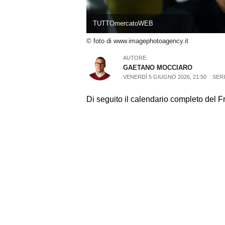
TUTTOmercatoWEB
© foto di www.imagephotoagency.it
AUTORE
GAETANO MOCCIARO
VENERDÌ 5 GIUGNO 2026, 21:50
SERI
Di seguito il calendario completo del F