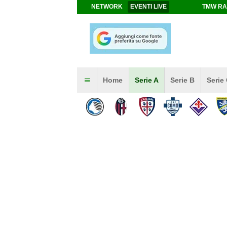
NETWORK
EVENTI LIVE
TMW RA
Home
Serie A
Serie B
Serie