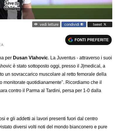
condividi
tweet
vedi letture
FONTI PREFERITE
 A
ina per
Dusan Vlahovic
. La Juventus - attraverso i suoi
ahovic è stato sottoposto oggi, presso il J|medical, a
o un sovraccarico muscolare al retto femorale della
no monitorate quotidianamente". Ricordiamo che il
 gara contro il Parma al Tardini, persa per 1-0 dalla
i e gli addetti ai lavori presenti fuori dal centro
istato diversi volti noti del mondo bianconero e pure