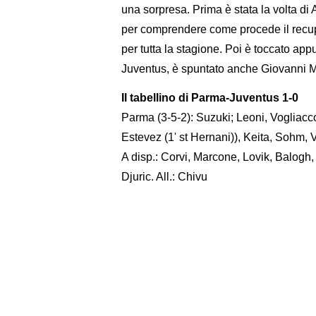
una sorpresa. Prima è stata la volta di 
per comprendere come procede il recuper
per tutta la stagione. Poi è toccato ap
Juventus, è spuntato anche Giovanni 
Il tabellino di Parma-Juventus 1-0
Parma (3-5-2): Suzuki; Leoni, Vogliacco
Estevez (1' st Hernani)), Keita, Sohm, V
A disp.: Corvi, Marcone, Lovik, Balogh,
Djuric. All.: Chivu