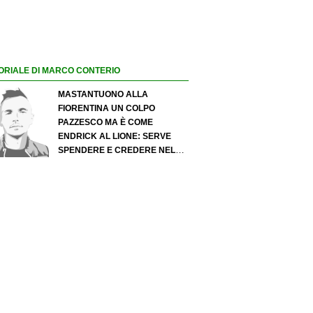
ORIALE DI MARCO CONTERIO
MASTANTUONO ALLA
FIORENTINA UN COLPO
PAZZESCO MA È COME
ENDRICK AL LIONE: SERVE
SPENDERE E CREDERE NELLO
SCOUTING PER I MIGLIORI
TALENTI. GIOVANI ITALIANI:
ATTENZIONE PERCHÉ
QUALCOSA STA CAMBIANDO
DAVVERO