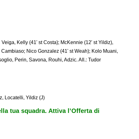
 Veiga, Kelly (41' st Costa); McKennie (12' st Yildiz),
), Cambiaso; Nico Gonzalez (41' st Weah); Kolo Muani,
soglio, Perin, Savona, Rouhi, Adzic. All.: Tudor
Locatelli, Yildiz (J)
ella tua squadra. Attiva l’Offerta di