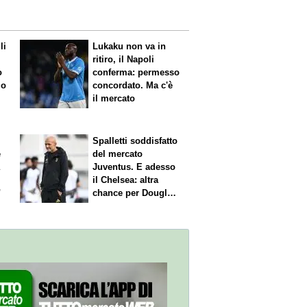
li
Lukaku non va in
ritiro, il Napoli
o
conferma: permesso
 o
concordato. Ma c'è
il mercato
Spalletti soddisfatto
e
del mercato
a
Juventus. E adesso
il Chelsea: altra
"
chance per Douglas
Luiz