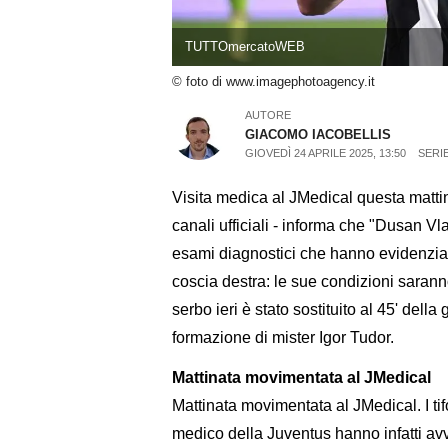
TUTTOmercatoWEB
© foto di www.imagephotoagency.it
AUTORE
GIACOMO IACOBELLIS
GIOVEDÌ 24 APRILE 2025, 13:50
SERIE
Visita medica al JMedical questa matt
canali ufficiali - informa che "Dusan Vl
esami diagnostici che hanno evidenziat
coscia destra: le sue condizioni saran
serbo ieri è stato sostituito al 45' della
formazione di mister Igor Tudor.
Mattinata movimentata al JMedical
Mattinata movimentata al JMedical. I tifos
medico della Juventus hanno infatti avv