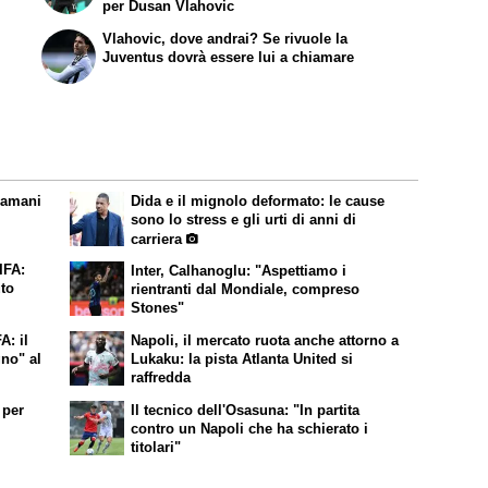
per Dusan Vlahovic
Vlahovic, dove andrai? Se rivuole la
Juventus dovrà essere lui a chiamare
iamani
Dida e il mignolo deformato: le cause
sono lo stress e gli urti di anni di
carriera
IFA:
Inter, Calhanoglu: "Aspettiamo i
to
rientranti dal Mondiale, compreso
Stones"
A: il
Napoli, il mercato ruota anche attorno a
gno" al
Lukaku: la pista Atlanta United si
raffredda
 per
Il tecnico dell'Osasuna: "In partita
contro un Napoli che ha schierato i
titolari"