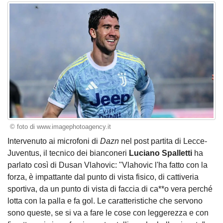
© foto di www.imagephotoagency.it
Intervenuto ai microfoni di
Dazn
nel post partita di Lecce-
Juventus, il tecnico dei bianconeri
Luciano Spalletti
ha
parlato così di Dusan Vlahovic: "Vlahovic l'ha fatto con la
forza, è impattante dal punto di vista fisico, di cattiveria
sportiva, da un punto di vista di faccia di ca**o vera perché
lotta con la palla e fa gol. Le caratteristiche che servono
sono queste, se si va a fare le cose con leggerezza e con