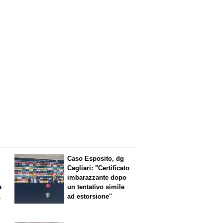
Caso Esposito, dg
Cagliari: "Certificato
imbarazzante dopo
a
un tentativo simile
ad estorsione"