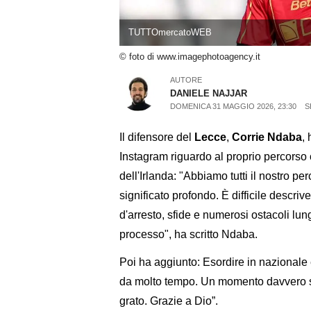
TUTTOmercatoWEB
© foto di www.imagephotoagency.it
AUTORE
DANIELE NAJJAR
DOMENICA 31 MAGGIO 2026, 23:30
S
Il difensore del
Lecce
,
Corrie Ndaba
,
Instagram riguardo al proprio percorso
dell'Irlanda: "Abbiamo tutti il nostro p
significato profondo. È difficile descriv
d'arresto, sfide e numerosi ostacoli lun
processo", ha scritto Ndaba.
Poi ha aggiunto: Esordire in nazional
da molto tempo. Un momento davvero sp
grato. Grazie a Dio”.