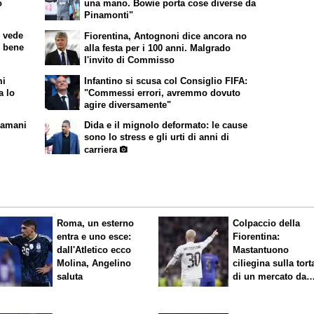
o
una mano. Bowie porta cose diverse da
Pinamonti"
i vede
Fiorentina, Antognoni dice ancora no
o bene
alla festa per i 100 anni. Malgrado
l'invito di Commisso
mi
Infantino si scusa col Consiglio FIFA:
a lo
"Commessi errori, avremmo dovuto
agire diversamente"
iamani
Dida e il mignolo deformato: le cause
sono lo stress e gli urti di anni di
carriera
Roma, un esterno
Colpaccio della
entra e uno esce:
Fiorentina:
dall'Atletico ecco
Mastantuono
Molina, Angelino
ciliegina sulla tort
saluta
di un mercato da
sogno