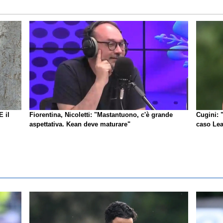
E il
Fiorentina, Nicoletti: "Mastantuono, c'è grande
Cugini: 
aspettativa. Kean deve maturare"
caso Lea