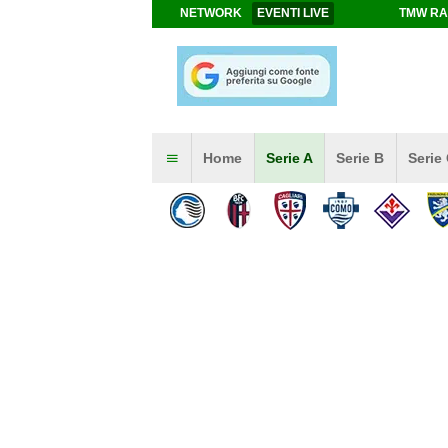
NETWORK
EVENTI LIVE
TMW RA
Home
Serie A
Serie B
Serie