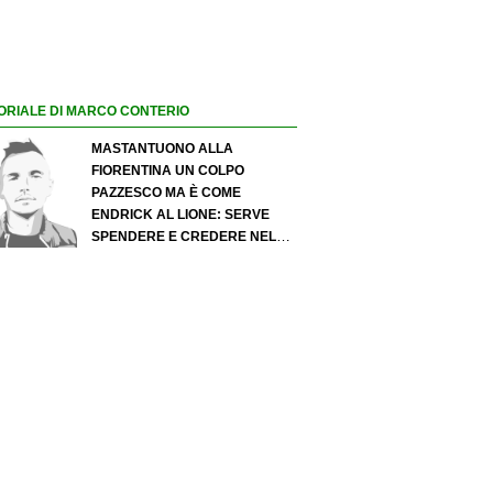
ORIALE DI MARCO CONTERIO
MASTANTUONO ALLA
FIORENTINA UN COLPO
PAZZESCO MA È COME
ENDRICK AL LIONE: SERVE
SPENDERE E CREDERE NELLO
SCOUTING PER I MIGLIORI
TALENTI. GIOVANI ITALIANI:
ATTENZIONE PERCHÉ
QUALCOSA STA CAMBIANDO
DAVVERO