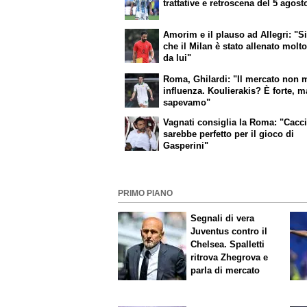
trattative e retroscena del 5 agost
Amorim e il plauso ad Allegri: "S
che il Milan è stato allenato molt
da lui"
Roma, Ghilardi: "Il mercato non 
influenza. Koulierakis? È forte, m
sapevamo"
Vagnati consiglia la Roma: "Cacc
sarebbe perfetto per il gioco di
Gasperini"
PRIMO PIANO
Segnali di vera
Juventus contro il
Chelsea. Spalletti
ritrova Zhegrova e
parla di mercato