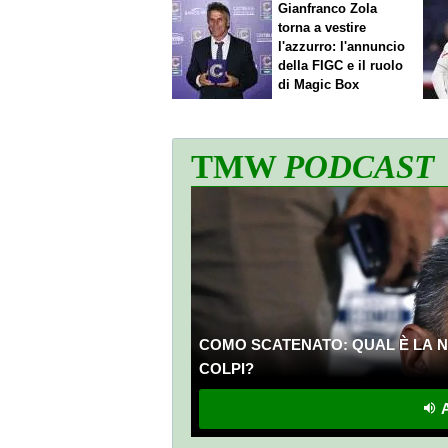
Gianfranco Zola
torna a vestire
l'azzurro: l'annuncio
della FIGC e il ruolo
di Magic Box
TMW
PODCAST
COMO SCATENATO: QUAL È LA N
COLPI?
A