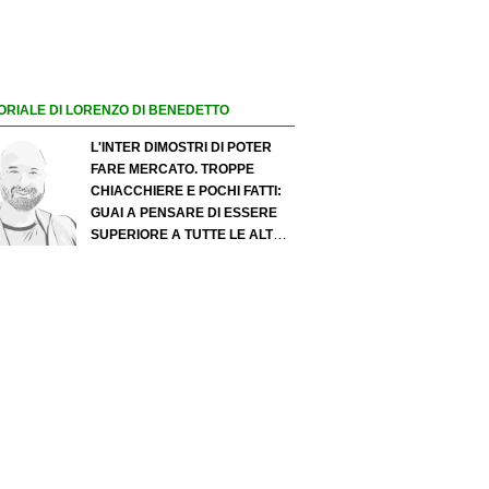
ORIALE DI LORENZO DI BENEDETTO
L'INTER DIMOSTRI DI POTER
FARE MERCATO. TROPPE
CHIACCHIERE E POCHI FATTI:
GUAI A PENSARE DI ESSERE
SUPERIORE A TUTTE LE ALTRE
A PRESCINDERE. JUVE, IL
PORTIERE PUÒ DIVENTARE UN
"PROBLEMA". MILAN-LEAO,
SERVE UNA DECISIONE NETTA