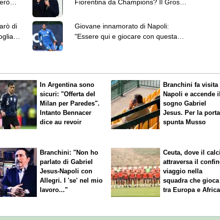
però
Fiorentina da Champions? Il Grosso
viene ora"
arò di
Giovane innamorato di Napoli:
oglia a
"Essere qui e giocare con questa
maglia è un sogno"
In Argentina sono
Branchini fa visita 
sicuri: "Offerta del
Napoli e accende i
Milan per Paredes".
sogno Gabriel
Intanto Bennacer
Jesus. Per la port
dice
au revoir
spunta Musso
Branchini: "Non ho
Ceuta, dove il calc
parlato di Gabriel
attraversa il confin
Jesus-Napoli con
viaggio nella
Allegri. I 'se' nel mio
squadra che gioca
lavoro..."
tra Europa e Afric