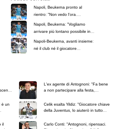
Napoli, Beukema pronto al
rientro: "Non vedo l'ora.
L'obiettivo è essere in
Napoli, Beukema: "Vogliamo
Champions a marzo"
arrivare più lontano possibile in
Champions"
Napoli-Beukema, avanti insieme:
né il club né il giocatore
prendono in considerazione
l'addio
L'ex agente di Antognoni: "Fa bene
oscena
a non partecipare alla festa,
Commisso ci vada a cena"
i è un
Celik esalta Yildiz: "Giocatore chiave
della Juventus, lo aiuterò in tutto
quello che posso"
 il
Carlo Conti: "Antognoni, ripensaci.