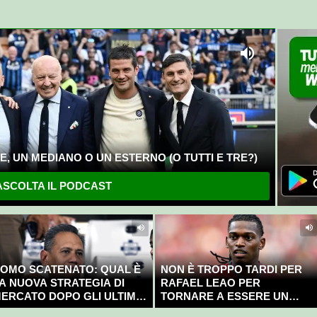
, UN MEDIANO O UN ESTERNO (O TUTTI E TRE?)
SCOLTA IL PODCAST
OMO SCATENATO: QUAL È
NON È TROPPO TARDI PER
A NUOVA STRATEGIA DI
RAFAEL LEAO PER
ERCATO DOPO GLI ULTIMI
TORNARE A ESSERE UN
OLPI?
CAMPIONE