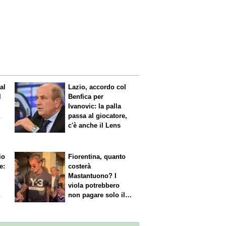
al
Lazio, accordo col
l
Benfica per
Ivanovic: la palla
a
passa al giocatore,
c'è anche il Lens
io
Fiorentina, quanto
e:
costerà
Mastantuono? I
viola potrebbero
a
non pagare solo il
60% dello stipendio