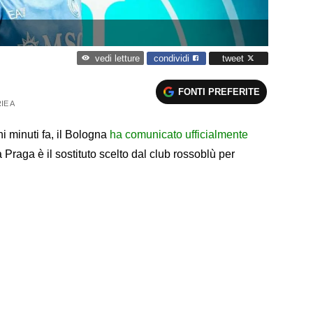
condividi
tweet
vedi letture
FONTI PREFERITE
IE A
hi minuti fa, il Bologna
ha comunicato ufficialmente
a Praga è il sostituto scelto dal club rossoblù per