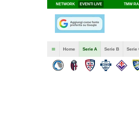
NETWORK
EVENTI LIVE
TMW RA
Home
Serie A
Serie B
Serie