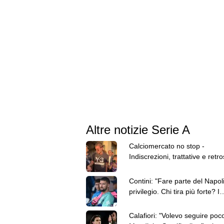
Altre notizie Serie A
Calciomercato no stop -
Indiscrezioni, trattative e retr
del 7 agosto
Contini: "Fare parte del Napol
privilegio. Chi tira più forte? I
brasiliani"
Calafiori: "Volevo seguire poco