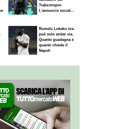
Trabzonspor.
va
L'annuncio social
del club
Romelu Lukaku ora
a
può solo andar via.
Quanto guadagna e
quanto chiede il
Napoli