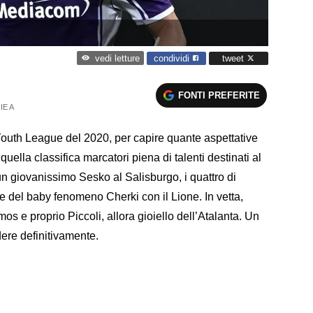
condividi
tweet
vedi letture
FONTI PREFERITE
IE A
a Youth League del 2020, per capire quante aspettative
n quella classifica marcatori piena di talenti destinati al
un giovanissimo Sesko al Salisburgo, i quattro di
e del baby fenomeno Cherki con il Lione. In vetta,
os e proprio Piccoli, allora gioiello dell’Atalanta. Un
re definitivamente.