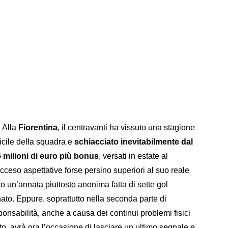
. Alla
Fiorentina
, il centravanti ha vissuto una stagione
icile della squadra e
schiacciato inevitabilmente dal
 milioni di euro più bonus
, versati in estate al
cceso aspettative forse persino superiori al suo reale
o un’annata piuttosto anonima fatta di sette gol
ato. Eppure, soprattutto nella seconda parte di
ponsabilità, anche a causa dei continui problemi fisici
to, avrà ora l’occasione di lasciare un ultimo segnale e