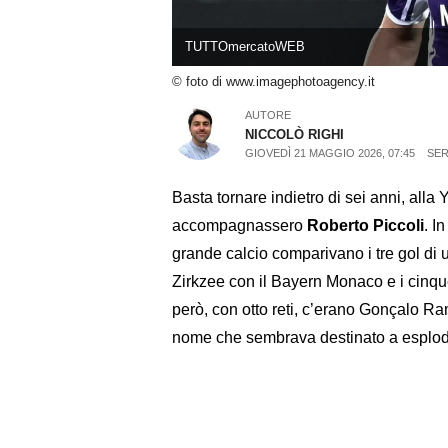
TUTTOmercatoWEB
© foto di www.imagephotoagency.it
AUTORE
NICCOLÒ RIGHI
GIOVEDÌ 21 MAGGIO 2026, 07:45
SER
Basta tornare indietro di sei anni, all
accompagnassero
Roberto Piccoli
. I
grande calcio comparivano i tre gol di 
Zirkzee con il Bayern Monaco e i cinqu
però, con otto reti, c’erano Gonçalo Ram
nome che sembrava destinato a esplode