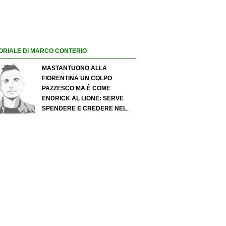
ORIALE DI MARCO CONTERIO
MASTANTUONO ALLA
FIORENTINA UN COLPO
PAZZESCO MA È COME
ENDRICK AL LIONE: SERVE
SPENDERE E CREDERE NELLO
SCOUTING PER I MIGLIORI
TALENTI. GIOVANI ITALIANI:
ATTENZIONE PERCHÉ
QUALCOSA STA CAMBIANDO
DAVVERO