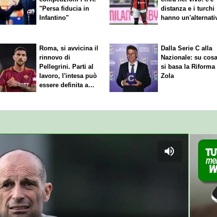
"Persa fiducia in
distanza e i turchi
Infantino"
hanno un'alternati
Roma, si avvicina il
Dalla Serie C alla
rinnovo di
Nazionale: su cos
Pellegrini. Parti al
si basa la Riforma
lavoro, l'intesa può
Zola
essere definita a
breve