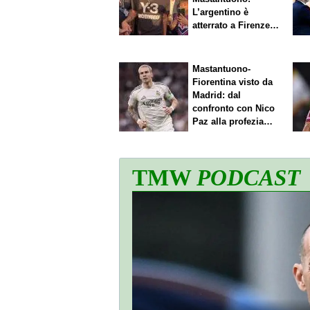
L’argentino è
atterrato a Firenze,
entusiasmo viola
Mastantuono-
Fiorentina visto da
Madrid: dal
confronto con Nico
Paz alla profezia
sulla Serie A
TMW
PODCAST