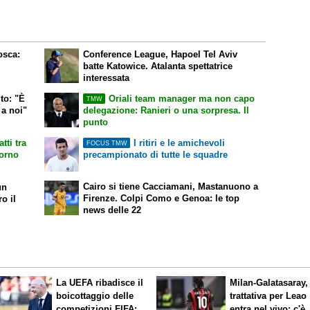
osca:
Conference League, Hapoel Tel Aviv
batte Katowice. Atalanta spettatrice
interessata
to: "È
Oriali team manager ma non capo
TMW
 a noi"
delegazione: Ranieri o una sorpresa. Il
punto
tti tra
I ritiri e le amichevoli
FOCUS TMW
torno
precampionato di tutte le squadre
Cairo si tiene Cacciamani, Mastanuono a
un
Firenze. Colpi Como e Genoa: le top
o il
news delle 22
La UEFA ribadisce il
Milan-Galatasaray,
boicottaggio delle
trattativa per Leao
competizioni FIFA:
entra nel vivo: c'è