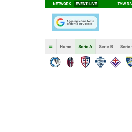
NETWORK
EVENTI LIVE
TMW RA
Home
Serie A
Serie B
Serie