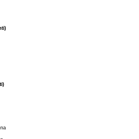
ti)
i)
ona