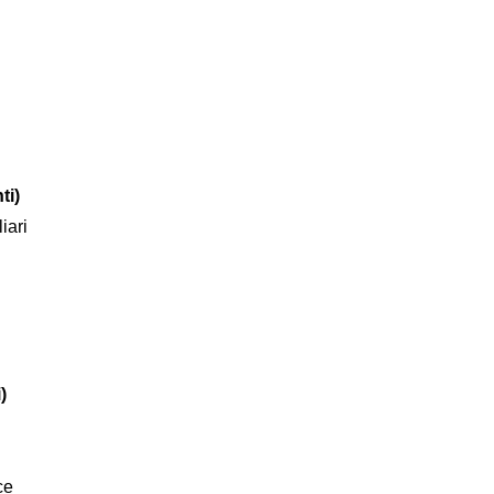
ti)
iari
)
ce