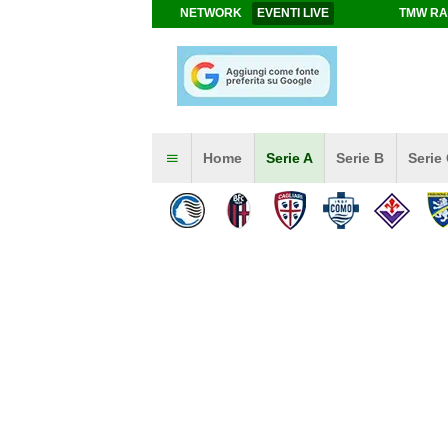
NETWORK
EVENTI LIVE
TMW RA
Home
Serie A
Serie B
Serie