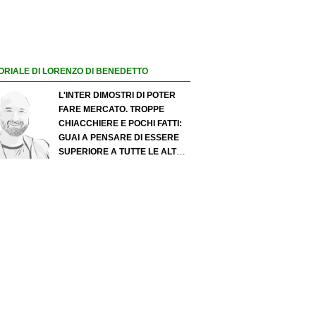
ORIALE DI LORENZO DI BENEDETTO
L'INTER DIMOSTRI DI POTER
FARE MERCATO. TROPPE
CHIACCHIERE E POCHI FATTI:
GUAI A PENSARE DI ESSERE
SUPERIORE A TUTTE LE ALTRE
A PRESCINDERE. JUVE, IL
PORTIERE PUÒ DIVENTARE UN
"PROBLEMA". MILAN-LEAO,
SERVE UNA DECISIONE NETTA