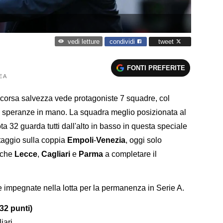
condividi
tweet
vedi letture
FONTI PREFERITE
E A
 corsa salvezza vede protagoniste 7 squadre, col
 speranze in mano. La squadra meglio posizionata al
a 32 guarda tutti dall'alto in basso in questa speciale
ntaggio sulla coppia
Empoli
-
Venezia
, oggi solo
nche
Lecce
,
Cagliari
e
Parma
a completare il
re impegnate nella lotta per la permanenza in Serie A.
32 punti)
iari