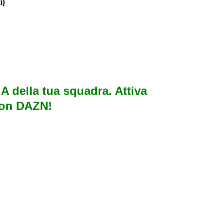
i)
e A della tua squadra. Attiva
con DAZN!