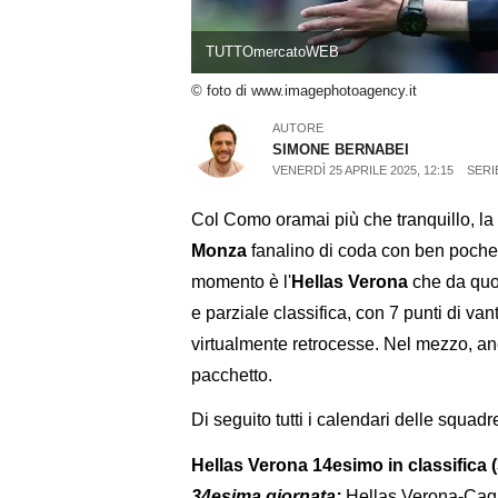
TUTTOmercatoWEB
© foto di www.imagephotoagency.it
AUTORE
SIMONE BERNABEI
VENERDÌ 25 APRILE 2025, 12:15
SERI
Col Como oramai più che tranquillo, la
Monza
fanalino di coda con ben poche
momento è l'
Hellas Verona
che da quot
e parziale classifica, con 7 punti di va
virtualmente retrocesse. Nel mezzo, a
pacchetto.
Di seguito tutti i calendari delle squad
Hellas Verona 14esimo in classifica (
34esima giornata:
Hellas Verona-Cagl