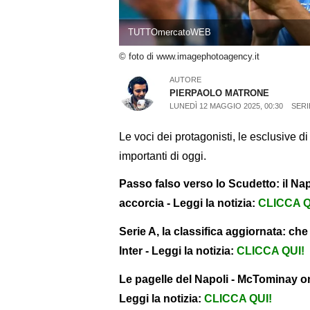
TUTTOmercatoWEB
© foto di www.imagephotoagency.it
AUTORE
PIERPAOLO MATRONE
LUNEDÌ 12 MAGGIO 2025, 00:30
SERI
Le voci dei protagonisti, le esclusive d
importanti di oggi.
Passo falso verso lo Scudetto: il Napo
accorcia - Leggi la notizia:
CLICCA Q
Serie A, la classifica aggiornata: ch
Inter - Leggi la notizia:
CLICCA QUI!
Le pagelle del Napoli - McTominay on 
Leggi la notizia:
CLICCA QUI!