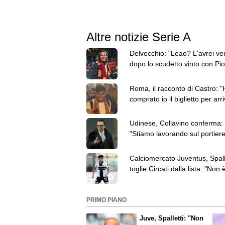
Altre notizie Serie A
Delvecchio: "Leao? L'avrei ve
dopo lo scudetto vinto con Piol
Inter da ringiovanire"
Roma, il racconto di Castro: "
comprato io il biglietto per arr
Termini"
Udinese, Collavino conferma:
"Stiamo lavorando sul portiere
elogia l'ex Lucca
Calciomercato Juventus, Spall
toglie Circati dalla lista: "Non 
obiettivo"
PRIMO PIANO
Juve, Spalletti: "Non