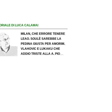
ORIALE DI LUCA CALAMAI
MILAN, CHE ERRORE TENERE
LEAO. SOULÈ SAREBBE LA
PEDINA GIUSTA PER AMORIM.
VLAHOVIC E LUKAKU CHE
ADDIO TRISTE ALLA A. PIO
ESPOSITO PUÒ SPOSTARE IL
VALORE DELL’INTER. COSA
CHIEDO A ZOLA