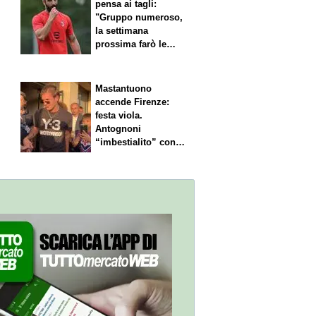
pensa ai tagli:
"Gruppo numeroso,
la settimana
prossima farò le
scelte"
Mastantuono
accende Firenze:
festa viola.
Antognoni
“imbestialito” con
Commisso