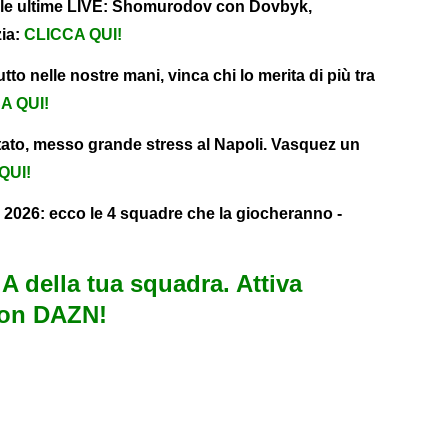
A, le ultime LIVE: Shomurodov con Dovbyk,
zia:
CLICCA QUI!
to nelle nostre mani, vinca chi lo merita di più tra
A QUI!
tato, messo grande stress al Napoli. Vasquez un
QUI!
 2026: ecco le 4 squadre che la giocheranno -
e A della tua squadra. Attiva
con DAZN!