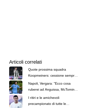
Articoli correlati
Quote prossima squadra
Koopmeiners: cessione sempre
più vicina, Napoli tra le ipotesi
Napoli, Vergara: "Ecco cosa
ruberei ad Anguissa, McTominay
e De Bruyne"
I ritiri e le amichevoli
precampionato di tutte le