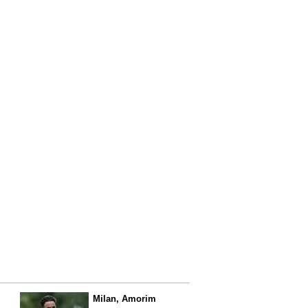
l
Milan, Amorim