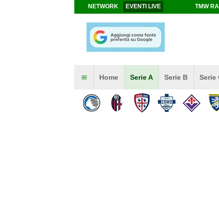
NETWORK
EVENTI LIVE
TMW RA
Home
Serie A
Serie B
Serie