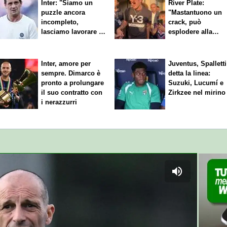
Inter: "Siamo un
River Plate:
puzzle ancora
"Mastantuono un
incompleto,
crack, può
lasciamo lavorare i
esplodere alla
nostri direttori"
Fiorentina"
Inter, amore per
Juventus, Spalletti
sempre. Dimarco è
detta la linea:
pronto a prolungare
Suzuki, Lucumí e
il suo contratto con
Zirkzee nel mirino
i nerazzurri