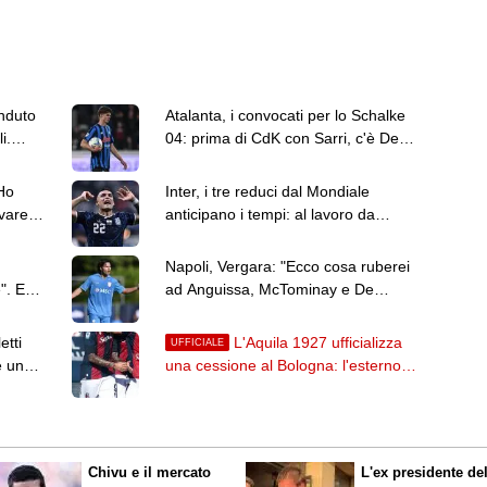
squadre
nduto
Atalanta, i convocati per lo Schalke
i.
04: prima di CdK con Sarri, c'è De
Roon
Ho
Inter, i tre reduci dal Mondiale
ivare a
anticipano i tempi: al lavoro da
domenica
Napoli, Vergara: "Ecco cosa ruberei
". Ed
ad Anguissa, McTominay e De
Bruyne"
etti
L'Aquila 1927 ufficializza
UFFICIALE
è un
una cessione al Bologna: l'esterno
Trifelli è rossoblù
Chivu e il mercato
L'ex presidente de