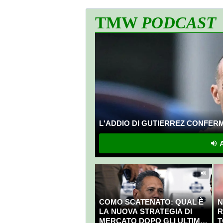
TMW
PODCAST
L'ADDIO DI GUTIERREZ CONFERMA
A
COMO SCATENATO: QUAL È
N
LA NUOVA STRATEGIA DI
R
MERCATO DOPO GLI ULTIMI
T