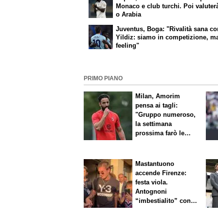
Monaco e club turchi. Poi valute
o Arabia
Juventus, Boga: "Rivalità sana c
Yildiz: siamo in competizione, ma
feeling"
PRIMO PIANO
Milan, Amorim
pensa ai tagli:
"Gruppo numeroso,
la settimana
prossima farò le
scelte"
Mastantuono
accende Firenze:
festa viola.
Antognoni
“imbestialito” con
Commisso