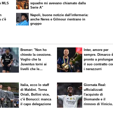
rà MLS
squadre mi avevano chiamato dalla
Serie A"
on
Napoli, buone notizie dall'infermeria:
 c'è
anche Neres e Gilmour rientrano in
gruppo
Bremer: "Non ho
Inter, amore per
chiesto la cessione.
sempre. Dimarco 
Voglio che la
pronto a prolunga
Juventus torni ai
il suo contratto co
livelli che le
i nerazzurri
competono"
Italia, ecco lo staff
Giornata Real:
di Maldini. Torna
ufficializzati
Oriali, Bollini vice,
l'acquisto di
c’è Bonucci: manca
Diomande e il
il capo delegazione
rinnovo di Viniciu
Sfuma Rodri