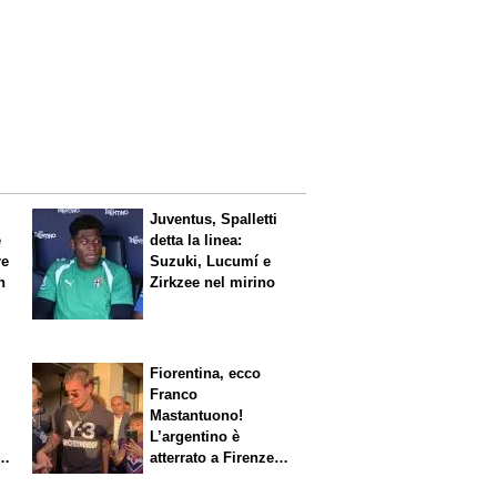
Juventus, Spalletti
è
detta la linea:
re
Suzuki, Lucumí e
n
Zirkzee nel mirino
Fiorentina, ecco
Franco
Mastantuono!
L’argentino è
s.
atterrato a Firenze,
entusiasmo viola