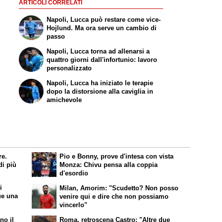
ARTICOLI CORRELATI
Napoli, Lucca può restare come vice-
Hojlund. Ma ora serve un cambio di
passo
Napoli, Lucca torna ad allenarsi a
quattro giorni dall'infortunio: lavoro
personalizzato
Napoli, Lucca ha iniziato le terapie
dopo la distorsione alla caviglia in
amichevole
re.
Pio e Bonny, prove d'intesa con vista
di più
Monza: Chivu pensa alla coppia
d'esordio
i
Milan, Amorim: "Scudetto? Non posso
ue una
venire qui e dire che non possiamo
vincerlo"
no il
Roma, retroscena Castro: "Altre due