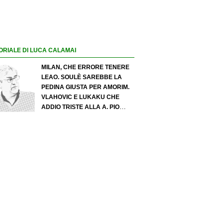
ORIALE DI LUCA CALAMAI
MILAN, CHE ERRORE TENERE
LEAO. SOULÈ SAREBBE LA
PEDINA GIUSTA PER AMORIM.
VLAHOVIC E LUKAKU CHE
ADDIO TRISTE ALLA A. PIO
ESPOSITO PUÒ SPOSTARE IL
VALORE DELL’INTER. COSA
CHIEDO A ZOLA