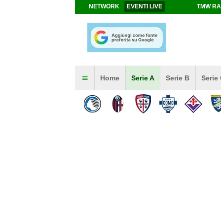
NETWORK
EVENTI LIVE
TMW RA
Home
Serie A
Serie B
Serie