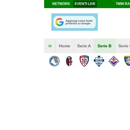
NETWORK
EVENTI LIVE
TMW RA
Home
Serie A
Serie B
Serie