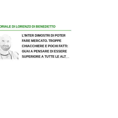
ORIALE DI LORENZO DI BENEDETTO
L'INTER DIMOSTRI DI POTER
FARE MERCATO. TROPPE
CHIACCHIERE E POCHI FATTI:
GUAI A PENSARE DI ESSERE
SUPERIORE A TUTTE LE ALTRE
A PRESCINDERE. JUVE, IL
PORTIERE PUÒ DIVENTARE UN
"PROBLEMA". MILAN-LEAO,
SERVE UNA DECISIONE NETTA