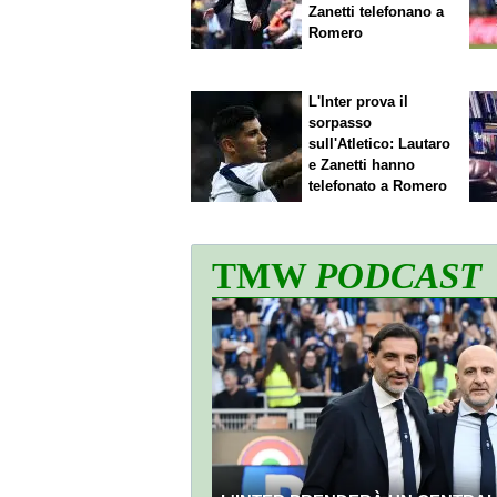
Zanetti telefonano a
Romero
L'Inter prova il
sorpasso
sull'Atletico: Lautaro
e Zanetti hanno
telefonato a Romero
TMW
PODCAST