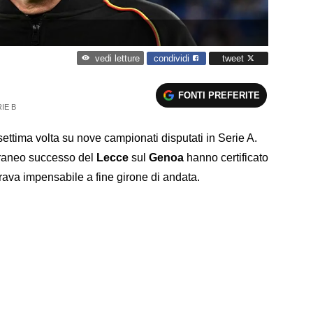
condividi
tweet
vedi letture
FONTI PREFERITE
IE B
settima volta su nove campionati disputati in Serie A.
raneo successo del
Lecce
sul
Genoa
hanno certificato
va impensabile a fine girone di andata.