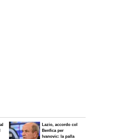
al
Lazio, accordo col
l
Benfica per
Ivanovic: la palla