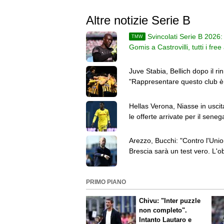
Altre notizie Serie B
Svincolati Serie B 2026:
TMW
Gomis a Castrovilli, tutti i fr
Juve Stabia, Bellich dopo il ri
"Rappresentare questo club è
responsabilità"
Hellas Verona, Niasse in uscit
le offerte arrivate per il seneg
Arezzo, Bucchi: "Contro l'Uni
Brescia sarà un test vero. L'ob
resta la salvezza"
PRIMO PIANO
Chivu: "Inter puzzle
non completo".
Intanto Lautaro e