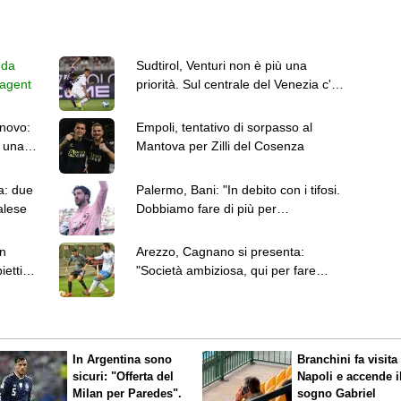
 da
Sudtirol, Venturi non è più una
ee agent
priorità. Sul centrale del Venezia c'è
l'Ascoli
nnovo:
Empoli, tentativo di sorpasso al
 una
Mantova per Zilli del Cosenza
a: due
Palermo, Bani: "In debito con i tifosi.
alese
Dobbiamo fare di più per
conquistare la Serie A"
on
Arezzo, Cagnano si presenta:
iettivo
"Società ambiziosa, qui per fare
cose importanti"
In Argentina sono
Branchini fa visita 
sicuri: "Offerta del
Napoli e accende i
Milan per Paredes".
sogno Gabriel