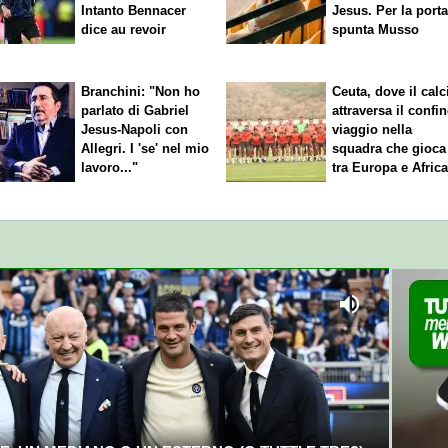
Intanto Bennacer
Jesus. Per la port
dice
au revoir
spunta Musso
Branchini: "Non ho
Ceuta, dove il calc
parlato di Gabriel
attraversa il confin
Jesus-Napoli con
viaggio nella
Allegri. I 'se' nel mio
squadra che gioca
lavoro..."
tra Europa e Afric