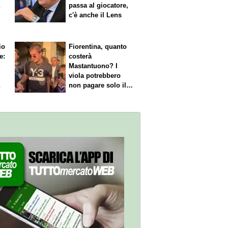
a
passa al giocatore,
c'è anche il Lens
io
Fiorentina, quanto
e:
costerà
Mastantuono? I
viola potrebbero
a
non pagare solo il
60% dello stipendio