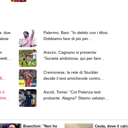
e i dettagli
a: due
Palermo, Bani: "In debito con i tifosi.
alese
Dobbiamo fare di più per
conquistare la Serie A"
on
Arezzo, Cagnano si presenta:
iettivo
"Società ambiziosa, qui per fare
cose importanti"
Cremonese, la rete di Stuckler
05
decide il test amichevole contro
l'Hellas Verona
 il
Ascoli, Tomei: "Col Potenza test
firmato
probante. Alagna? Stiamo valutando
come sostituirlo"
Branchini: "Non ho
Ceuta, dove il calc