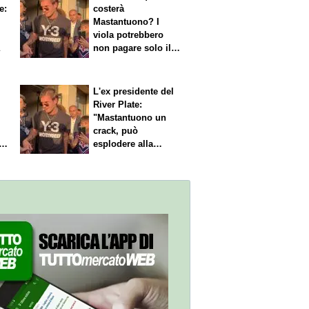
e:
costerà
Mastantuono? I
viola potrebbero
a
non pagare solo il
60% dello stipendio
L'ex presidente del
River Plate:
"Mastantuono un
crack, può
i
esplodere alla
Fiorentina"