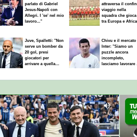
parlato di Gabriel
attraversa il confin
Jesus-Napoli con
viaggio nella
Allegri. I 'se' nel mio
squadra che gioca
lavoro..."
tra Europa e Afric
Juve, Spalletti: "Non
Chivu e il mercato
serve un bomber da
Inter: "Siamo un
20 gol, presi
puzzle ancora
giocatori per
incompleto,
arrivare a quella
lasciamo lavorare 
cifra"
nostri direttori"