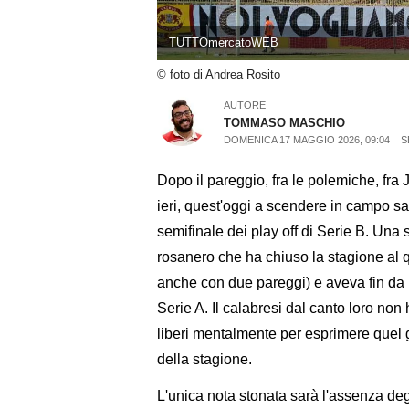
TUTTOmercatoWEB
© foto di Andrea Rosito
AUTORE
TOMMASO MASCHIO
DOMENICA 17 MAGGIO 2026, 09:04
S
Dopo il pareggio, fra le polemiche, fra
ieri, quest'oggi a scendere in campo s
semifinale dei play off di Serie B. Una sf
rosanero che ha chiuso la stagione al q
anche con due pareggi) e aveva fin da in
Serie A. Il calabresi dal canto loro n
liberi mentalmente per esprimere quel gio
della stagione.
L'unica nota stonata sarà l'assenza degl