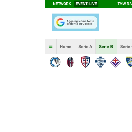
NETWORK
EVENTI LIVE
TMW RA
Home
Serie A
Serie B
Serie