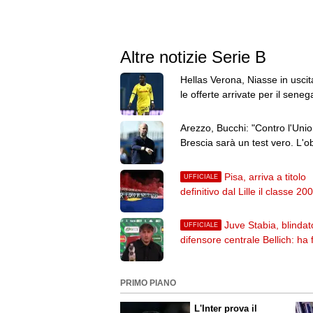
Altre notizie Serie B
Hellas Verona, Niasse in uscit
le offerte arrivate per il seneg
Arezzo, Bucchi: "Contro l'Uni
Brescia sarà un test vero. L'ob
resta la salvezza"
Pisa, arriva a titolo
UFFICIALE
definitivo dal Lille il classe 20
Ichem Ferrah
Juve Stabia, blindato
UFFICIALE
difensore centrale Bellich: ha 
per tre stagioni
PRIMO PIANO
L'Inter prova il