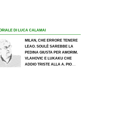
ORIALE DI LUCA CALAMAI
MILAN, CHE ERRORE TENERE
LEAO. SOULÈ SAREBBE LA
PEDINA GIUSTA PER AMORIM.
VLAHOVIC E LUKAKU CHE
ADDIO TRISTE ALLA A. PIO
ESPOSITO PUÒ SPOSTARE IL
VALORE DELL’INTER. COSA
CHIEDO A ZOLA