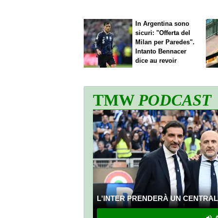
nostro gioco"
In Argentina sono
sicuri: "Offerta del
Milan per Paredes".
Intanto Bennacer
dice
au revoir
TMW
PODCAST
L'INTER PRENDERÀ UN CENTRALE