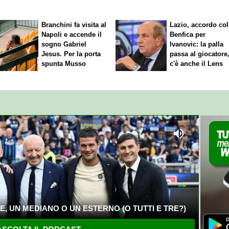
rinnovo"
Branchini fa visita al
Lazio, accordo col
Napoli e accende il
Benfica per
sogno Gabriel
Ivanovic: la palla
Jesus. Per la porta
passa al giocatore
spunta Musso
c'è anche il Lens
, UN MEDIANO O UN ESTERNO (O TUTTI E TRE?)