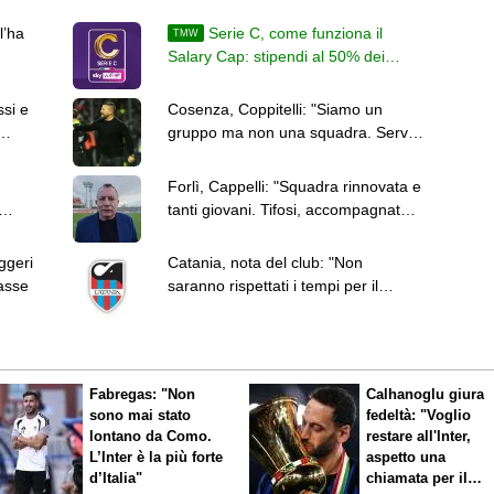
l’ha
Serie C, come funziona il
TMW
Salary Cap: stipendi al 50% dei
ricavi, poi al 45%
ssi e
Cosenza, Coppitelli: "Siamo un
gruppo ma non una squadra. Serve
chiarezza"
Forlì, Cappelli: "Squadra rinnovata e
tanti giovani. Tifosi, accompagnateci
in questa stagione"
ggeri
Catania, nota del club: "Non
casse
saranno rispettati i tempi per il
deposito della fideiussione"
Fabregas: "Non
Calhanoglu giura
sono mai stato
fedeltà: "Voglio
lontano da Como.
restare all'Inter,
L’Inter è la più forte
aspetto una
d’Italia"
chiamata per il