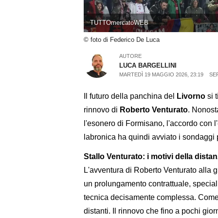
TUTTOmercatoWEB
© foto di Federico De Luca
AUTORE
LUCA BARGELLINI
MARTEDÌ 19 MAGGIO 2026, 23:19
SE
Il futuro della panchina del
Livorno
si t
rinnovo di
Roberto Venturato
. Nonost
l'esonero di Formisano, l'accordo con l'
labronica ha quindi avviato i sondaggi p
Stallo Venturato: i motivi della dista
L'avventura di Roberto Venturato alla 
un prolungamento contrattuale, specia
tecnica decisamente complessa. Come
distanti. Il rinnovo che fino a pochi gi