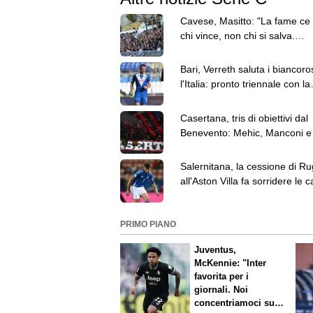
Cavese, Masitto: "La fame ce 
chi vince, non chi si salva.
Dobbiamo alzare l’asticella"
Bari, Verreth saluta i biancoro
l'Italia: pronto triennale con la
Dinamo Bucarest
Casertana, tris di obiettivi dal
Benevento: Mehic, Manconi e
Carfora
Salernitana, la cessione di Ru
all'Aston Villa fa sorridere le 
PRIMO PIANO
Juventus,
McKennie: "Inter
favorita per i
giornali. Noi
concentriamoci sul