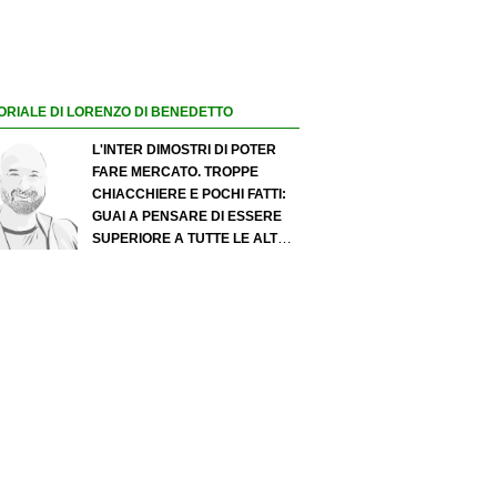
ORIALE DI LORENZO DI BENEDETTO
L'INTER DIMOSTRI DI POTER
FARE MERCATO. TROPPE
CHIACCHIERE E POCHI FATTI:
GUAI A PENSARE DI ESSERE
SUPERIORE A TUTTE LE ALTRE
A PRESCINDERE. JUVE, IL
PORTIERE PUÒ DIVENTARE UN
"PROBLEMA". MILAN-LEAO,
SERVE UNA DECISIONE NETTA