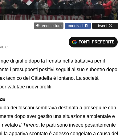
condividi
tweet
vedi letture
FONTI PREFERITE
RIE C
inge di giallo dopo la frenata nella trattativa per il
ante i presupposti positivi seguiti al suo subentro dopo
ex tecnico del Cittadella è lontano. La società
er valutare nuovi profili.
nza
guida dei toscani sembrava destinata a proseguire con
lmente dopo aver gestito una situazione ambientale e
 rivelato
Il Tirreno
, le parti sono invece pesantemente
orni fa appariva scontato è adesso congelato a causa del