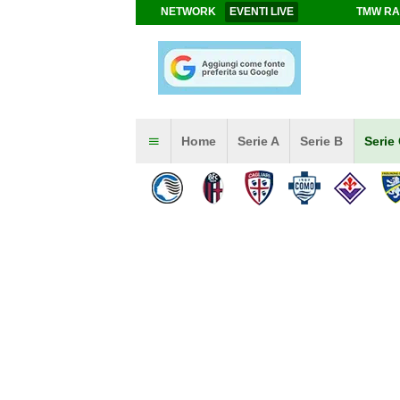
NETWORK
EVENTI LIVE
TMW RA
Home
Serie A
Serie B
Serie