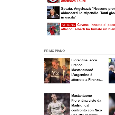
offensivo Tourè
Spezia, Angelozzi: "Nessuno pro
abbassarsi lo stipendio. Tanti gio
in uscita"
Cavese, innesto di peso
UFFICIALE
attacco: Alberti ha firmato un bie
PRIMO PIANO
Fiorentina, ecco
Franco
Mastantuono!
L’argentino è
atterrato a Firenze,
entusiasmo viola
Mastantuono-
Fiorentina visto da
Madrid: dal
confronto con Nico