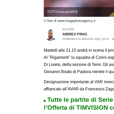
TUTTOmercatoWEB
© foto di www.imagephotoagency.it
AUTORE
ANDREA PIRAS
DOMENICA 31 MAGGIO 2026, 10:19
S
Martedì alle 21.15 andrà in scena il prim
Al "Rigamonti" la squadra di Corini osp
Di Loreto, della sezione di Terni. Gli 
Giovanni Boato di Padova mentre il qua
Designazione importante al VAR invece
affiancato all’AVAR da Francesco Zago
Tutte le partite di Seri
l’Offerta di TIMVISION 