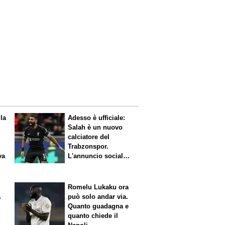
 la
Adesso è ufficiale:
Salah è un nuovo
calciatore del
Trabzonspor.
va
L'annuncio social
del club
Romelu Lukaku ora
a
può solo andar via.
Quanto guadagna e
quanto chiede il