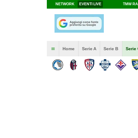
NETWORK
EVENTI LIVE
TMW RA
Home
Serie A
Serie B
Serie