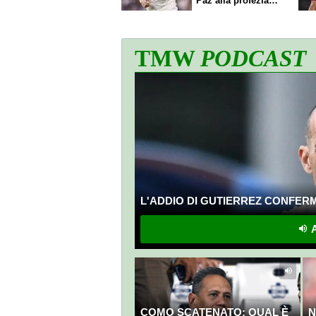
Paz alla profezia
sulla Serie A
TMW
PODCAST
L'ADDIO DI GUTIERREZ CONFERMA
A
COMO SCATENATO: QUAL È
N