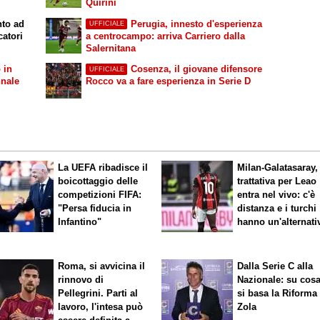
Quirini
nto ad
Perugia, innesto d'esperienza
UFFICIALE
catori
a centrocampo: arriva Carriero dalla
Salernitana
 in
Cosenza, il giovane difensore
UFFICIALE
nnale
Rocco va a fare esperienza in Serie D
La UEFA ribadisce il
Milan-Galatasaray,
boicottaggio delle
trattativa per Leao
competizioni FIFA:
entra nel vivo: c'è
"Persa fiducia in
distanza e i turchi
Infantino"
hanno un'alternati
Roma, si avvicina il
Dalla Serie C alla
rinnovo di
Nazionale: su cos
Pellegrini. Parti al
si basa la Riforma
lavoro, l'intesa può
Zola