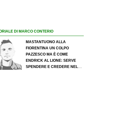
ORIALE DI MARCO CONTERIO
MASTANTUONO ALLA
FIORENTINA UN COLPO
PAZZESCO MA È COME
ENDRICK AL LIONE: SERVE
SPENDERE E CREDERE NELLO
SCOUTING PER I MIGLIORI
TALENTI. GIOVANI ITALIANI:
ATTENZIONE PERCHÉ
QUALCOSA STA CAMBIANDO
DAVVERO