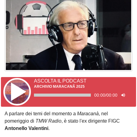
ASCOLTA IL PODCAST
ARCHIVIO MARACANÃ 2025
00:00
/
00:00
A parlare dei temi del momento a
Maracanà
, nel
pomeriggio di
TMW Radio
, è stato l'ex dirigente FIGC
Antonello Valentini
.