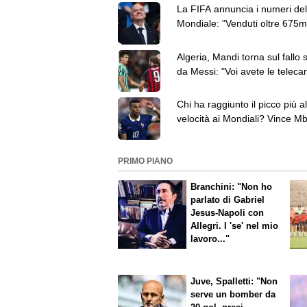
La FIFA annuncia i numeri del
Mondiale: "Venduti oltre 675mi
dog e 5,5 milioni di birre"
Algeria, Mandi torna sul fallo 
da Messi: "Voi avete le teleca
io ho sentito il colpo"
Chi ha raggiunto il picco più al
velocità ai Mondiali? Vince M
davanti a Elanga
PRIMO PIANO
Branchini: "Non ho
parlato di Gabriel
Jesus-Napoli con
Allegri. I 'se' nel mio
lavoro..."
Juve, Spalletti: "Non
serve un bomber da