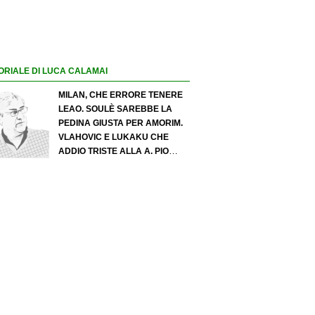
ORIALE DI LUCA CALAMAI
MILAN, CHE ERRORE TENERE
LEAO. SOULÈ SAREBBE LA
PEDINA GIUSTA PER AMORIM.
VLAHOVIC E LUKAKU CHE
ADDIO TRISTE ALLA A. PIO
ESPOSITO PUÒ SPOSTARE IL
VALORE DELL’INTER. COSA
CHIEDO A ZOLA