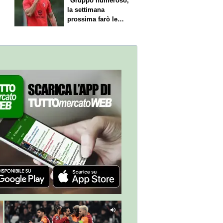
"Gruppo numeroso,
la settimana
prossima farò le
scelte"