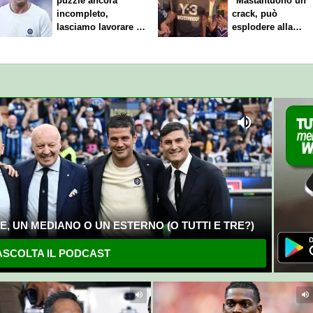
puzzle ancora
"Mastantuono un
incompleto,
crack, può
lasciamo lavorare i
esplodere alla
nostri direttori"
Fiorentina"
, UN MEDIANO O UN ESTERNO (O TUTTI E TRE?)
SCOLTA IL PODCAST