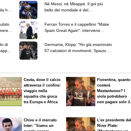
Né Messi, né Mbappé. Il gol più
la hot
bello del mondiale è del
capoverdiano Cabral
subito
Ferran Torres e il cappellino "Make
mere,
Spain Great Again": interviene
anche Donald Trump
to di
Germania, Klopp: "Ho già esaminato
bappé
57 calciatori di movimenti. Spazio ai
giovani"
Ceuta, dove il calcio
Fiorentina, quanto
attraversa il confine:
costerà
viaggio nella
Mastantuono? I
squadra che gioca
viola potrebbero
tra Europa e Africa
non pagare solo il
60% dello stipend
Chivu e il mercato
L'ex presidente de
Inter: "Siamo un
River Plate: