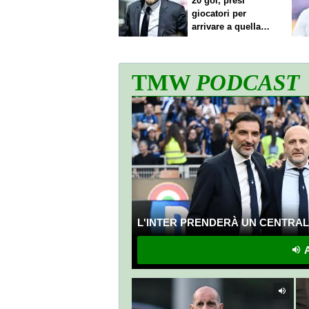
20 gol, presi
giocatori per
arrivare a quella
cifra"
TMW
PODCAST
L'INTER PRENDERÀ UN CENTRALE
A