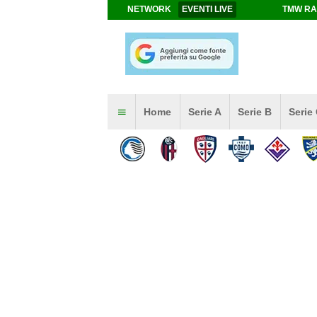
NETWORK
EVENTI LIVE
TMW RA
Home
Serie A
Serie B
Serie