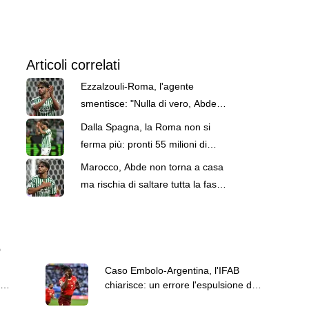
Articoli correlati
Ezzalzouli-Roma, l'agente
smentisce: "Nulla di vero, Abde
rimane al Real Betis"
Dalla Spagna, la Roma non si
ferma più: pronti 55 milioni di
euro più 5 di bonus per Ez Abde
Marocco, Abde non torna a casa
ma rischia di saltare tutta la fase
a gironi del Mondiale
6
Caso Embolo-Argentina, l'IFAB
chiarisce: un errore l'espulsione del
giocatore svizzero