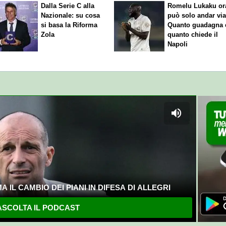
Dalla Serie C alla
Romelu Lukaku or
Nazionale: su cosa
può solo andar via
si basa la Riforma
Quanto guadagna 
Zola
quanto chiede il
Napoli
 IL CAMBIO DEI PIANI IN DIFESA DI ALLEGRI
SCOLTA IL PODCAST