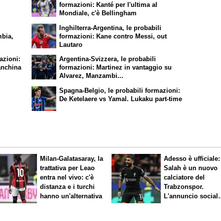
formazioni: Kanté per l'ultima al
Mondiale, c'è Bellingham
Inghilterra-Argentina, le probabili
mbia,
formazioni: Kane contro Messi, out
Lautaro
azioni:
Argentina-Svizzera, le probabili
anchina
formazioni: Martinez in vantaggio su
Alvarez, Manzambi...
Spagna-Belgio, le probabili formazioni:
De Ketelaere vs Yamal. Lukaku part-time
Milan-Galatasaray, la
Adesso è ufficiale:
trattativa per Leao
Salah è un nuovo
entra nel vivo: c'è
calciatore del
distanza e i turchi
Trabzonspor.
hanno un'alternativa
L'annuncio social
del club