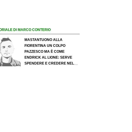
ORIALE DI MARCO CONTERIO
MASTANTUONO ALLA
FIORENTINA UN COLPO
PAZZESCO MA È COME
ENDRICK AL LIONE: SERVE
SPENDERE E CREDERE NELLO
SCOUTING PER I MIGLIORI
TALENTI. GIOVANI ITALIANI:
ATTENZIONE PERCHÉ
QUALCOSA STA CAMBIANDO
DAVVERO