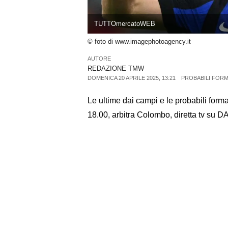
TUTTOmercatoWEB
© foto di www.imagephotoagency.it
AUTORE
REDAZIONE TMW
DOMENICA 20 APRILE 2025, 13:21
PROBABILI FORM
Le ultime dai campi e le probabili form
18.00, arbitra Colombo, diretta tv su D