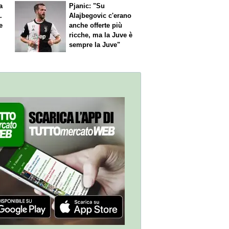
a
Pjanic: "Su
.
Alajbegovic c'erano
e
anche offerte più
ricche, ma la Juve è
sempre la Juve"