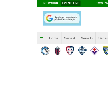
NETWORK
EVENTI LIVE
TMW RA
Home
Serie A
Serie B
Serie