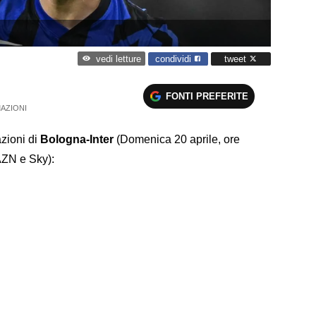
condividi
tweet
vedi letture
FONTI PREFERITE
AZIONI
azioni di
Bologna-Inter
(Domenica 20 aprile, ore
AZN e Sky):