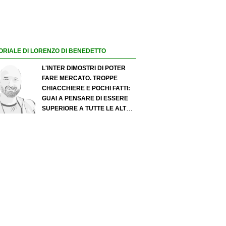
ORIALE DI LORENZO DI BENEDETTO
L'INTER DIMOSTRI DI POTER
FARE MERCATO. TROPPE
CHIACCHIERE E POCHI FATTI:
GUAI A PENSARE DI ESSERE
SUPERIORE A TUTTE LE ALTRE
A PRESCINDERE. JUVE, IL
PORTIERE PUÒ DIVENTARE UN
"PROBLEMA". MILAN-LEAO,
SERVE UNA DECISIONE NETTA