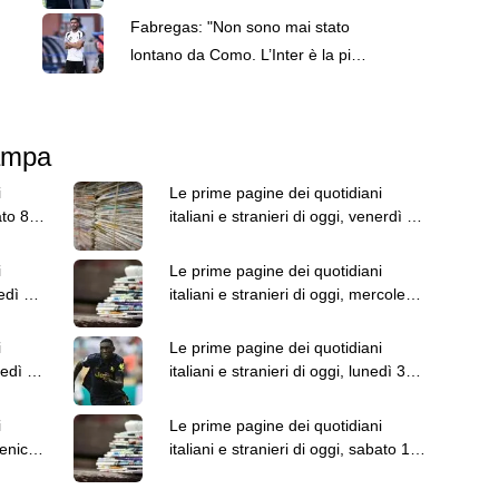
pochi fatti: guai a pensare di
Fabregas: "Non sono mai stato
essere superiore a tutte le altre a
lontano da Como. L’Inter è la più
prescindere. Juve, il portiere può
forte d’Italia"
diventare un "problema". Milan-
Leao, serve una decisione netta
tampa
i
Le prime pagine dei quotidiani
ato 8
italiani e stranieri di oggi, venerdì 7
agosto
i
Le prime pagine dei quotidiani
vedì 6
italiani e stranieri di oggi, mercoledì
5 agosto
i
Le prime pagine dei quotidiani
tedì 4
italiani e stranieri di oggi, lunedì 3
agosto
i
Le prime pagine dei quotidiani
menica
italiani e stranieri di oggi, sabato 1
agosto