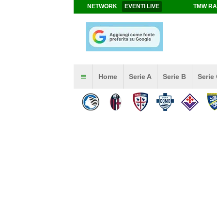
NETWORK
EVENTI LIVE
TMW RA
Home
Serie A
Serie B
Serie