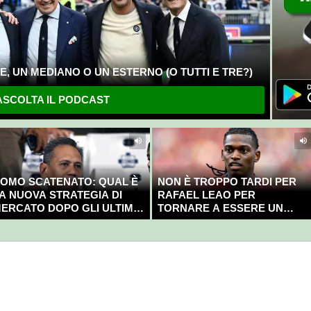
, UN MEDIANO O UN ESTERNO (O TUTTI E TRE?)
SCOLTA IL PODCAST
OMO SCATENATO: QUAL È
NON È TROPPO TARDI PER
A NUOVA STRATEGIA DI
RAFAEL LEAO PER
ERCATO DOPO GLI ULTIMI
TORNARE A ESSERE UN
OLPI?
CAMPIONE