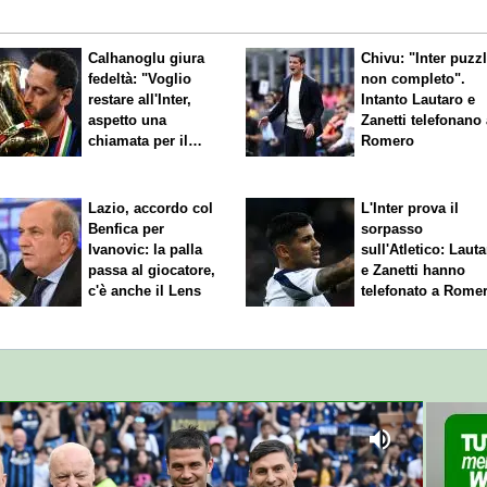
Calhanoglu giura
Chivu: "Inter puzz
fedeltà: "Voglio
non completo".
restare all'Inter,
Intanto Lautaro e
aspetto una
Zanetti telefonano
chiamata per il
Romero
rinnovo"
Lazio, accordo col
L'Inter prova il
Benfica per
sorpasso
Ivanovic: la palla
sull'Atletico: Laut
passa al giocatore,
e Zanetti hanno
c'è anche il Lens
telefonato a Rome