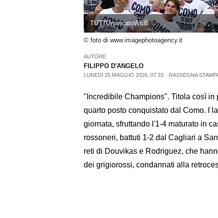
TUTTOmercatoWEB
© foto di www.imagephotoagency.it
AUTORE
FILIPPO D'ANGELO
LUNEDÌ 25 MAGGIO 2026, 07:33
RASSEGNA STAMP
"Incredibile Champions". Titola così i
quarto posto conquistato dal Como. I lar
giornata, sfruttando l'1-4 maturato in
rossoneri, battuti 1-2 dal Cagliari a Sa
reti di Douvikas e Rodriguez, che hanno
dei grigiorossi, condannati alla retroce