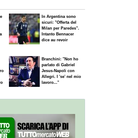
le
In Argentina sono
sicuri: "Offerta del
Milan per Paredes".
 a
Intanto Bennacer
dice
au revoir
Branchini: "Non ho
parlato di Gabriel
aro
Jesus-Napoli con
Allegri. I 'se' nel mio
ro
lavoro..."