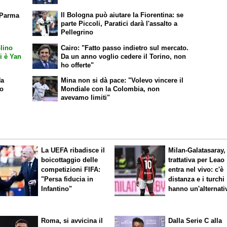
Il Bologna può aiutare la Fiorentina: se
 Parma
parte Piccoli, Paratici darà l'assalto a
Pellegrino
lino
Cairo: "Fatto passo indietro sul mercato.
hi è Yan
Da un anno voglio cedere il Torino, non
ho offerte"
Ha
Mina non si dà pace: "Volevo vincere il
so
Mondiale con la Colombia, non
avevamo limiti"
La UEFA ribadisce il
Milan-Galatasaray,
boicottaggio delle
trattativa per Leao
competizioni FIFA:
entra nel vivo: c'è
"Persa fiducia in
distanza e i turchi
Infantino"
hanno un'alternati
Roma, si avvicina il
Dalla Serie C alla