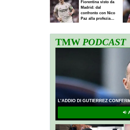
Fiorentina visto da
Madrid: dal
confronto con Nico
Paz alla profezia
sulla Serie A
TMW
PODCAST
L'ADDIO DI GUTIERREZ CONFERMA
A