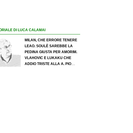
ORIALE DI LUCA CALAMAI
MILAN, CHE ERRORE TENERE
LEAO. SOULÈ SAREBBE LA
PEDINA GIUSTA PER AMORIM.
VLAHOVIC E LUKAKU CHE
ADDIO TRISTE ALLA A. PIO
ESPOSITO PUÒ SPOSTARE IL
VALORE DELL’INTER. COSA
CHIEDO A ZOLA