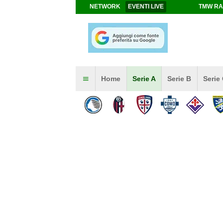
NETWORK
EVENTI LIVE
TMW RA
Home
Serie A
Serie B
Serie