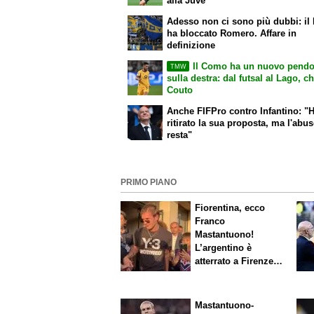
alla Juve"
Adesso non ci sono più dubbi: il
ha bloccato Romero. Affare in
definizione
Il Como ha un nuovo pendo
TMW
sulla destra: dal futsal al Lago, c
Couto
Anche FIFPro contro Infantino: "
ritirato la sua proposta, ma l'abu
resta"
PRIMO PIANO
Fiorentina, ecco
Franco
Mastantuono!
L’argentino è
atterrato a Firenze,
entusiasmo viola
Mastantuono-