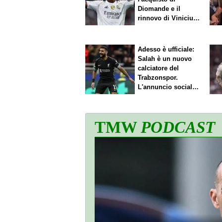
Diomande e il
rinnovo di Vinicius.
Sfuma Rodri
Adesso è ufficiale:
Salah è un nuovo
calciatore del
Trabzonspor.
L'annuncio social
del club
TMW
PODCAST