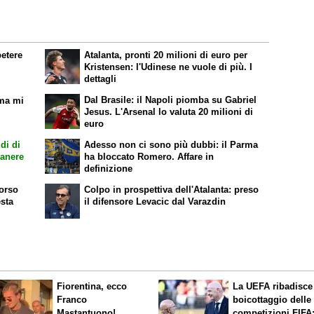
petere
Atalanta, pronti 20 milioni di euro per
Kristensen: l'Udinese ne vuole di più. I
dettagli
Dal Brasile: il Napoli piomba su Gabriel
 ma mi
Jesus. L'Arsenal lo valuta 20 milioni di
euro
di di
Adesso non ci sono più dubbi: il Parma
manere
ha bloccato Romero. Affare in
definizione
corso
Colpo in prospettiva dell'Atalanta: preso
esta
il difensore Levacic dal Varazdin
Fiorentina, ecco
La UEFA ribadisce 
Franco
boicottaggio delle
Mastantuono!
competizioni FIFA