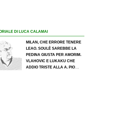
ORIALE DI LUCA CALAMAI
MILAN, CHE ERRORE TENERE
LEAO. SOULÈ SAREBBE LA
PEDINA GIUSTA PER AMORIM.
VLAHOVIC E LUKAKU CHE
ADDIO TRISTE ALLA A. PIO
ESPOSITO PUÒ SPOSTARE IL
VALORE DELL’INTER. COSA
CHIEDO A ZOLA