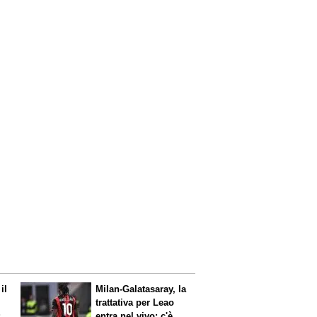
il
Milan-Galatasaray, la
trattativa per Leao
:
entra nel vivo: c'è