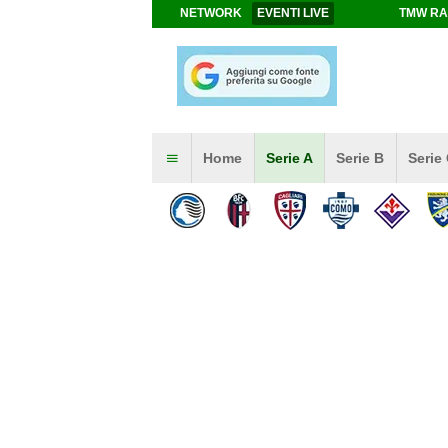
NETWORK
EVENTI LIVE
TMW RA
Home
Serie A
Serie B
Serie