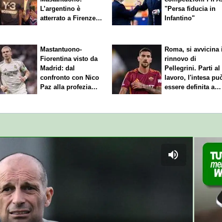
L’argentino è
"Persa fiducia in
atterrato a Firenze,
Infantino"
entusiasmo viola
Mastantuono-
Roma, si avvicina 
Fiorentina visto da
rinnovo di
Madrid: dal
Pellegrini. Parti al
confronto con Nico
lavoro, l'intesa pu
Paz alla profezia
essere definita a
sulla Serie A
breve