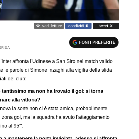
condividi
tweet
vedi letture
FONTI PREFERITE
ERIE A
'Inter affronta l'Udinese a San Siro nel match valido
e le parole di Simone Inzaghi alla vigilia della sfida
iali del club:
 tantissimo ma non ha trovato il gol: si torna
nare alla vittoria?
nova la sorte non ci è stata amica, probabilmente
n zona gol, ma la squadra ha avuto l'atteggiamento
ino al 95'".
cita a mantenere la porta inviolata, adesso si affronta