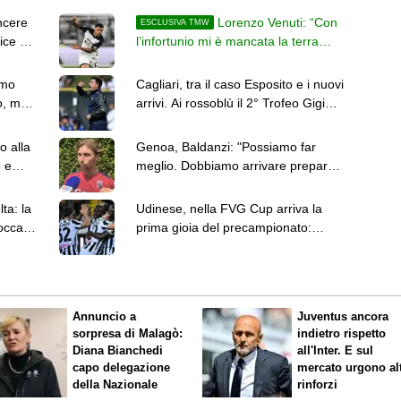
ncere
Lorenzo Venuti: “Con
ESCLUSIVA TMW
ice di
l’infortunio mi è mancata la terra
sotto i piedi, ma ora sono pronto”
amo
Cagliari, tra il caso Esposito e i nuovi
o, ma
arrivi. Ai rossoblù il 2° Trofeo Gigi
Riva
o alla
Genoa, Baldanzi: "Possiamo far
o e
meglio. Dobbiamo arrivare preparati
alle gare che contano"
ta: la
Udinese, nella FVG Cup arriva la
occare
prima gioia del precampionato:
intanto l'Atalanta vuole Kristensen
Annuncio a
Juventus ancora
sorpresa di Malagò:
indietro rispetto
Diana Bianchedi
all'Inter. E sul
capo delegazione
mercato urgono alt
della Nazionale
rinforzi