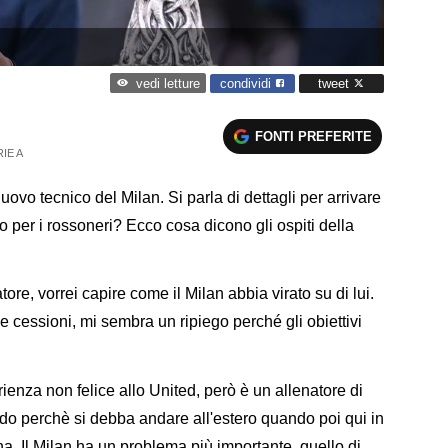
condividi
tweet
vedi letture
FONTI PREFERITE
IE A
ovo tecnico del Milan. Si parla di dettagli per arrivare
to per i rossoneri? Ecco cosa dicono gli ospiti della
re, vorrei capire come il Milan abbia virato su di lui.
 cessioni, mi sembra un ripiego perché gli obiettivi
enza non felice allo United, però è un allenatore di
iedo perchè si debba andare all'estero quando poi qui in
a. Il Milan ha un problema più importante, quello di