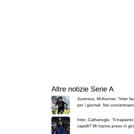
Altre notizie Serie A
Juventus, McKennie: "Inter fav
per i giornali. Noi concentriam
nostro gioco"
Inter, Calhanoglu: "Il trapianto
capelli? Mi hanno preso in gir
ora mi sento meglio"