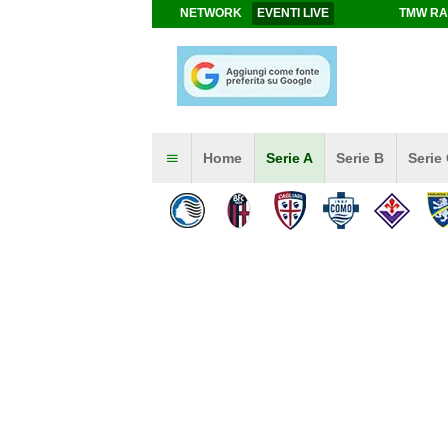
NETWORK
EVENTI LIVE
TMW RA
Home
Serie A
Serie B
Serie