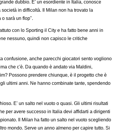
rande dubbio. E' un esordiente in Italia, conosce
società in difficoltà. Il Milan non ha trovato la
 o sarà un flop".
ttuto con lo Sporting il City e ha fatto bene anni in
ene nessuno, quindi non capisco le critiche
a confusione, anche parecchi giocatori sento vogliono
lima che c'è. Da quando è andato via Maldini,
rim? Possono prendere chiunque, è il progetto che è
negli ultimi anni. Ne hanno combinate tante, spendendo
oso. E' un salto nel vuoto o quasi. Gli ultimi risultati
per avere successo in Italia devi affidarti a dirigenti
ionato. Il Milan ha fatto un salto nel vuoto scegliendo
 altro mondo. Serve un anno almeno per capire tutto. Si