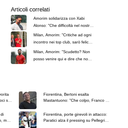
Articoli correlati
Amorim solidarizza con Xabi
Alonso: "Che difficoltà nel nostro
ultimo lavoro"
Milan, Amorim: "Critiche ad ogni
incontro nei top club, sarò felice
di affrontarle"
Milan, Amorim: "Scudetto? Non
posso venire qui e dire che non
possiamo vincerlo"
orita
Fiorentina, Bertoni esalta
oci sul
Mastantuono: "Che colpo, Franco vi
stupirà"
 di
Fiorentina, porte girevoli in attacco:
o, ma
Paratici alza il pressing su Pellegrino
per sostituire Piccoli