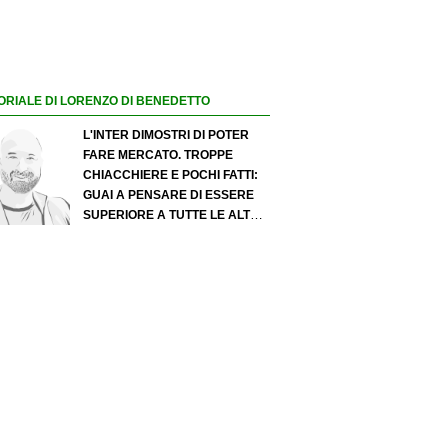
ORIALE DI LORENZO DI BENEDETTO
L'INTER DIMOSTRI DI POTER
FARE MERCATO. TROPPE
CHIACCHIERE E POCHI FATTI:
GUAI A PENSARE DI ESSERE
SUPERIORE A TUTTE LE ALTRE
A PRESCINDERE. JUVE, IL
PORTIERE PUÒ DIVENTARE UN
"PROBLEMA". MILAN-LEAO,
SERVE UNA DECISIONE NETTA