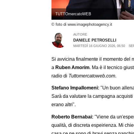
TUTTOmercatoWEB
© foto di www.imagephotoagency.it
AUTORE
DANIELE PETROSELLI
MARTEDÌ 16 GIUGNO 2026, 06:50
SER
Si avvicina finalmente il momento del nu
a
Ruben Amorim
. Ma è il tecnico gius
radio di
Tuttomercatoweb.com
.
Stefano Impallomeni:
"Un buon allenato
Sarà da valutare la campagna acquisti e
erano altri".
Roberto Bernabai:
"Viene da un'esperi
qualità, di discreta espeirienza. Mi ch
casa ce ne sono di bravi senza panchin