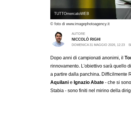
TUTTOmercatoWEB
© foto di www.imagephotoagency.it
AUTORE
NICCOLÒ RIGHI
DOMENICA 31 MAGGIO 2026, 12:23
S
Dopo anni di campionati anonimi, il
To
rinnovamento. L'obiettivo sarà quello di 
a partire dalla panchina. Difficilment
Aquilani
e
Ignazio Abate
- che si son
Stabia - sono finiti nel mirino della dir