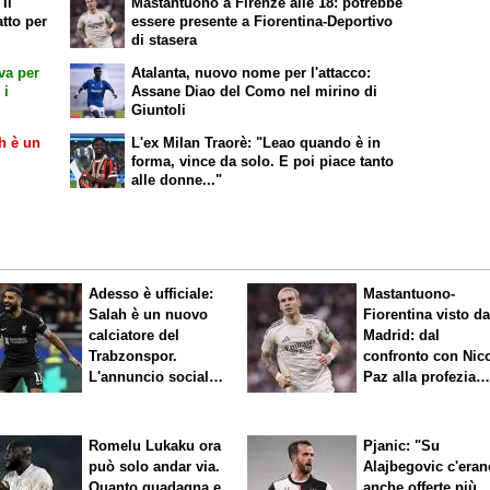
Il
Mastantuono a Firenze alle 18: potrebbe
atto per
essere presente a Fiorentina-Deportivo
di stasera
iva per
Atalanta, nuovo nome per l'attacco:
 i
Assane Diao del Como nel mirino di
Giuntoli
h è un
L'ex Milan Traorè: "Leao quando è in
.
forma, vince da solo. E poi piace tanto
alle donne..."
Adesso è ufficiale:
Mastantuono-
Salah è un nuovo
Fiorentina visto d
calciatore del
Madrid: dal
Trabzonspor.
confronto con Nic
L'annuncio social
Paz alla profezia
del club
sulla Serie A
Romelu Lukaku ora
Pjanic: "Su
può solo andar via.
Alajbegovic c'eran
Quanto guadagna e
anche offerte più