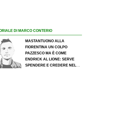
ORIALE DI MARCO CONTERIO
MASTANTUONO ALLA
FIORENTINA UN COLPO
PAZZESCO MA È COME
ENDRICK AL LIONE: SERVE
SPENDERE E CREDERE NELLO
SCOUTING PER I MIGLIORI
TALENTI. GIOVANI ITALIANI:
ATTENZIONE PERCHÉ
QUALCOSA STA CAMBIANDO
DAVVERO