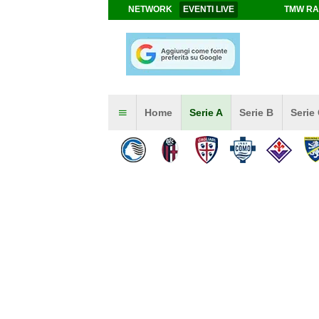
NETWORK
EVENTI LIVE
TMW RA
Home
Serie A
Serie B
Serie