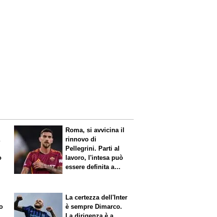
Roma, si avvicina il
a
rinnovo di
Pellegrini. Parti al
o
lavoro, l'intesa può
essere definita a
breve
La certezza dell'Inter
o
è sempre Dimarco.
La dirigenza è a