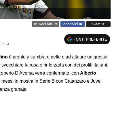
condividi
tweet
vedi letture
FONTI PREFERITE
ERIE A
rino
è pronto a cambiare pelle e ad attuare un grosso
svecchiare la rosa e rinforzarla con dei profili italiani,
e Roberto D'Aversa verrà confermato, con
Alberto
o messi in mostra in Serie B con Catanzaro e Juve
igenza granata.