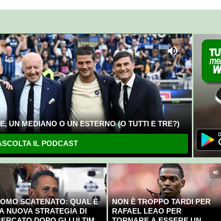
, UN MEDIANO O UN ESTERNO (O TUTTI E TRE?)
SCOLTA IL PODCAST
OMO SCATENATO: QUAL È
NON È TROPPO TARDI PER
A NUOVA STRATEGIA DI
RAFAEL LEAO PER
ERCATO DOPO GLI ULTIMI
TORNARE A ESSERE UN