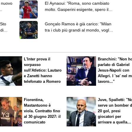
l nuovo
El Aynaoui: "Roma, sono cambiato
molto. Gasperini esigente, spero il
meglio per Pellegrini"
"Sto
Gonçalo Ramos è già carico: "Milan
di
tra i club più grandi al mondo, voglio
solo giocare"
L'Inter prova il
Branchini: "Non h
sorpasso
parlato di Gabriel
sull'Atletico: Lautaro
Jesus-Napoli con
e Zanetti hanno
Allegri. I 'se' nel 
telefonato a Romero
lavoro..."
Fiorentina,
Juve, Spalletti: "N
Mastantuono è
serve un bomber 
viola. Contratto fino
20 gol, presi
al 30 giugno 2027: il
giocatori per
comunicato
arrivare a quella
cifra"