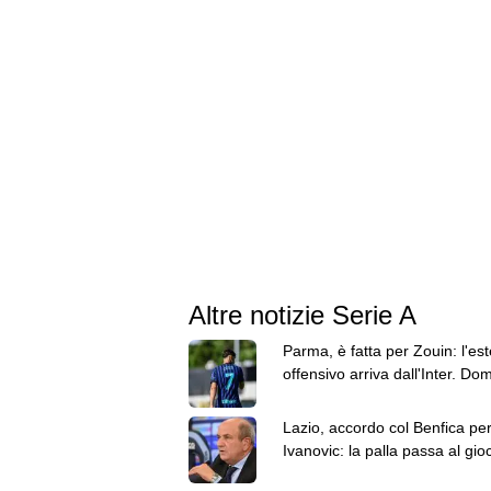
Altre notizie Serie A
Parma, è fatta per Zouin: l'es
offensivo arriva dall'Inter. Dom
visite mediche
Lazio, accordo col Benfica pe
Ivanovic: la palla passa al gio
c'è anche il Lens