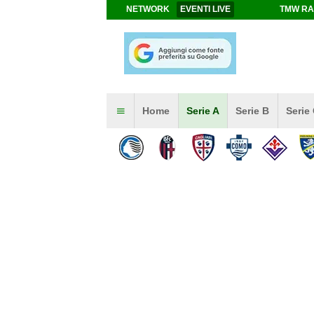
NETWORK
EVENTI LIVE
TMW RA
Home
Serie A
Serie B
Serie