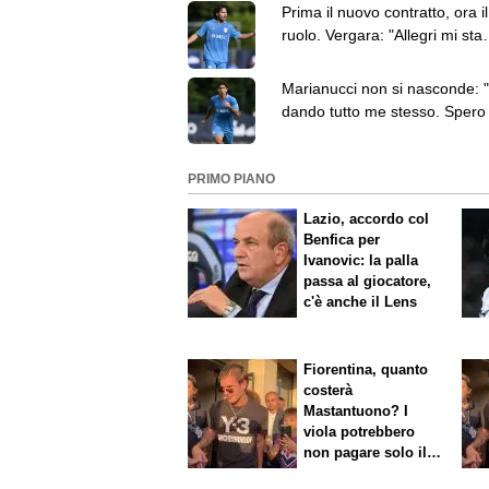
Prima il nuovo contratto, ora i
ruolo. Vergara: "Allegri mi sta
provando da mezzala"
Marianucci non si nasconde: 
dando tutto me stesso. Spero 
rimanere al Napoli"
PRIMO PIANO
Lazio, accordo col
Benfica per
Ivanovic: la palla
passa al giocatore,
c'è anche il Lens
Fiorentina, quanto
costerà
Mastantuono? I
viola potrebbero
non pagare solo il
60% dello stipendio