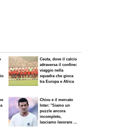
o
Ceuta, dove il calcio
attraversa il confine:
viaggio nella
mio
squadra che gioca
tra Europa e Africa
on
Chivu e il mercato
da
Inter: "Siamo un
puzzle ancora
incompleto,
lasciamo lavorare i
nostri direttori"