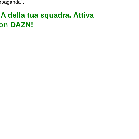
propaganda".
e A della tua squadra. Attiva
con DAZN!