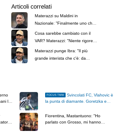
Articoli correlati
Materazzi su Maldini in
Nazionale: "Finalmente uno che
sa di calcio e non insegue le
Cosa sarebbe cambiato con il
poltrone"
VAR? Materazzi: "Niente rigore
con la Francia"
Materazzi punge Ibra: "Il più
grande interista che c'è: da
giocatore portò Eto'o, ora al
Milan..."
terno
Svincolati FC, Vlahovic è
FOCUS TMW
ani le
la punta di diamante. Goretzka e
Kessie i centrocampisti top
r
Fiorentina, Mastantuono: "Ho
catore,
parlato con Grosso, mi hanno
convinto gli argentini ex viola"