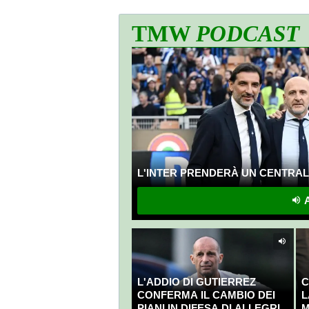
TMW
PODCAST
L'INTER PRENDERÀ UN CENTRALE
A
L'ADDIO DI GUTIERREZ
C
CONFERMA IL CAMBIO DEI
L
PIANI IN DIFESA DI ALLEGRI
M