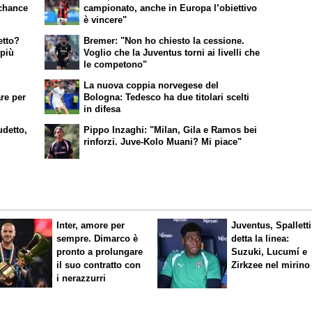
 chance
campionato, anche in Europa l’obiettivo
è vincere"
etto?
Bremer: "Non ho chiesto la cessione.
 più
Voglio che la Juventus torni ai livelli che
le competono"
La nuova coppia norvegese del
re per
Bologna: Tedesco ha due titolari scelti
in difesa
udetto,
Pippo Inzaghi: "Milan, Gila e Ramos bei
rinforzi. Juve-Kolo Muani? Mi piace"
Inter, amore per
Juventus, Spalletti
sempre. Dimarco è
detta la linea:
pronto a prolungare
Suzuki, Lucumí e
il suo contratto con
Zirkzee nel mirino
i nerazzurri