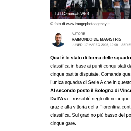
TUTTOmercatoWEB
© foto di www.imagephotoagency.it
AUTORE
RAIMONDO DE MAGISTRIS
LUNEDÌ 17 MARZO 2025, 12:09
SERIE
Qual è lo stato di forma delle squadr
classifica in base ai punti conquistati
cinque partite disputate. Comanda ques
l'unica squadra di Serie A che in quest
Al secondo posto il Bologna di Vincen
Dall'Ara:
i rossoblù negli ultimi cinque
grazie alla vittoria della Fiorentina co
classifica. Sul gradino più basso del po
cinque gare.