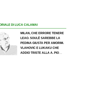
ORIALE DI LUCA CALAMAI
MILAN, CHE ERRORE TENERE
LEAO. SOULÈ SAREBBE LA
PEDINA GIUSTA PER AMORIM.
VLAHOVIC E LUKAKU CHE
ADDIO TRISTE ALLA A. PIO
ESPOSITO PUÒ SPOSTARE IL
VALORE DELL’INTER. COSA
CHIEDO A ZOLA