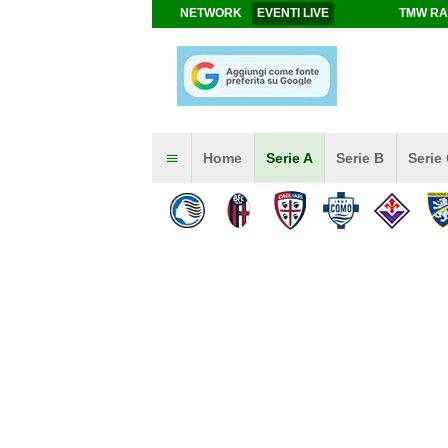
NETWORK
EVENTI LIVE
TMW RA
Home
Serie A
Serie B
Serie